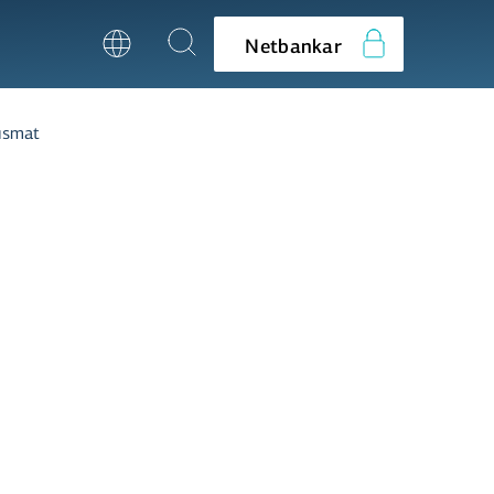
Netbankar
ismat
num bankans er í höndum
i við lög og samþykktir hans.
ir eftir að bankinn hefur kynnt