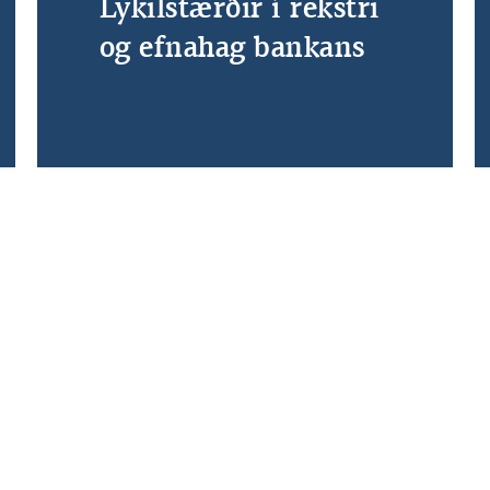
Lykilstærðir í rekstri
og efnahag bankans