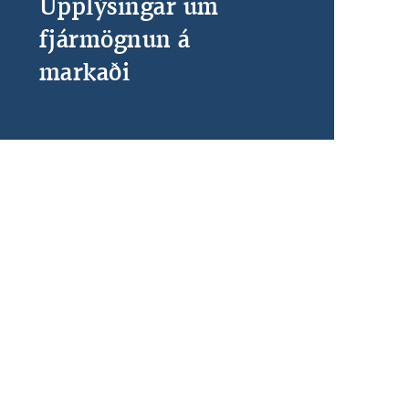
Upplýsingar um
fjármögnun á
markaði