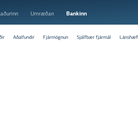
aðurinn
Umræðan
Bankinn
ðir
Aðalfundir
Fjármögnun
Sjálfbær fjármál
Lánshæf
Æðsta vald í málef
aðalfundar í samræm
Aðalfundir eru haldn
ársuppgjör sitt.