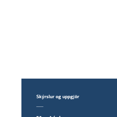
Hluthafafundur 17. júlí 2013
Hluthafafundur 27. mars 2013
Skýrslur og uppgjör