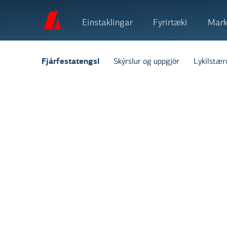
Einstaklingar
Fyrirtæki
Mark
Skýrslur og uppgjör
Lykilstær
Fjárfestatengsl
Aðalfundir