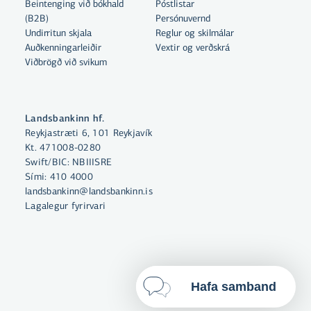
Beintenging við bókhald
Póstlistar
Með því að smella á „Leyfa allar“
(B2B)
Persónuvernd
samþykkir þú notkun á vefkökum
Undirritun skjala
Reglur og skilmálar
Auðkenningarleiðir
til þess að auka virkni vefsins,
Vextir og verðskrá
Viðbrögð við svikum
greina vefnotkun og aðstoða við
markaðssetningu.
Nánar um vefkökur
Landsbankinn hf.
Reykjastræti 6, 101 Reykjavík
Velja vefkökur
Kt. 471008-0280
Swift/BIC: NBIIISRE
Sími:
410 4000
Leyfa allar
landsbankinn@landsbankinn.is
Lagalegur fyrirvari
Hafa samband