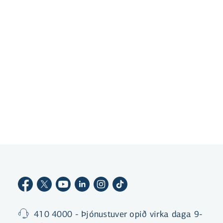
Þróun fastra vaxta
Þróun fastra vaxta íbúðalána frá 2011
Þróun breytilegra vaxta
Þróun breytilegra útlánsvaxta frá 2008
410 4000 - Þjónustuver opið virka daga 9-