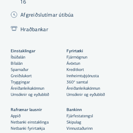
16
Afgreiðslutímar útibúa
Hraðbankar
Einstaklingar
Fyrirtæki
Íbúðalán
Fjármögnun
Bílalán
Ávöxtun
Sparnaður
Kreditkort
Greiðslukort
Innheimtuþjónusta
Tryggingar
360° samtal
Áreiðanleikakönnun
Áreiðanleikakönnun
Umsóknir og eyðublöð
Umsóknir og eyðublöð
Rafrænar lausnir
Bankinn
Appið
Fjárfestatengsl
Netbanki einstaklinga
Skipulag
Netbanki fyrirtækja
Vinnustaðurinn