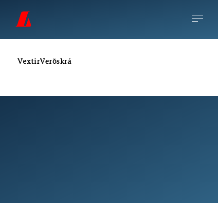
Vextir
Verðskrá