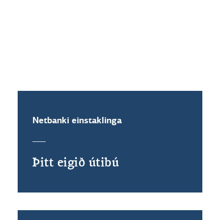
um að allar upplýsingar, þ.m.t. um
Landsbankinn vill stuðla að auknu netöryggi og
upphæð og gjaldmiðil, séu réttar.
birtir aðgengilega umfjöllun um netöryggi og
ráðleggingar um hvernig forðast má netsvik.
Netslóðir
Netbanki einstaklinga
Lestu vel lénið (netslóðina). Ef þú
Þitt eigið útibú
ætlar inn í netbankann hjá okkur, er
slóðin þá örugglega landsbankinn.is
en ekki t.d. landsbankinnis.co?
Innskráning í bankaapp/eða netbanka
á bara að fara fram í gegnum