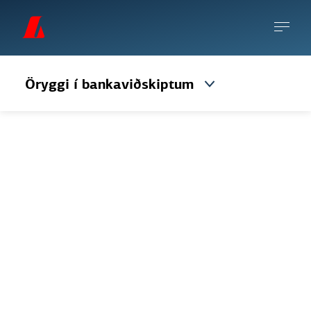
Öryggi í bankaviðskiptum
Viðbrögð við svikum
Hvað á ég að gera ef mig grunar að ég
hafi orðið fyrir svikum?