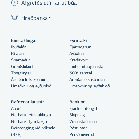
Afgreiðslutímar útibúa
Hraðbankar
Einstaklingar
Fyrirtæki
Íbúðalán
Fjármögnun
Bílalán
Ávöxtun
Sparnaður
Kreditkort
Greiðslukort
Innheimtuþjónusta
Tryggingar
360° samtal
Áreiðanleikakönnun
Áreiðanleikakönnun
Umsóknir og eyðublöð
Umsóknir og eyðublöð
Rafrænar lausnir
Bankinn
Appið
Fjárfestatengsl
Netbanki einstaklinga
Skipulag
Netbanki fyrirtækja
Vinnustaðurinn
Beintenging við bókhald
Póstlistar
(B2B)
Persónuvernd