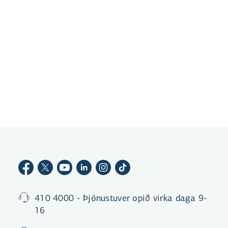
Gerast viðskiptavinur
410 4000 - Þjónustuver opið virka daga 9-
16