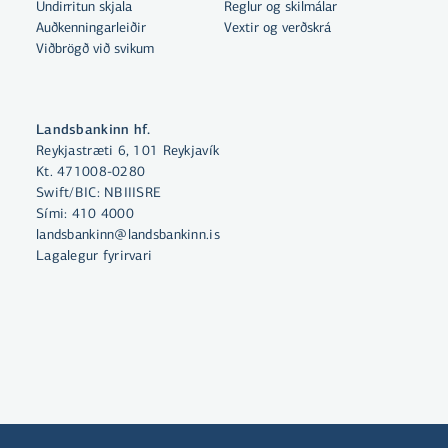
Undirritun skjala
Reglur og skilmálar
Auðkenningarleiðir
Vextir og verðskrá
Viðbrögð við svikum
Landsbankinn hf.
Reykjastræti 6, 101 Reykjavík
Kt. 471008-0280
Með því að smella á „Leyfa allar“
Swift/BIC: NBIIISRE
samþykkir þú notkun á vefkökum
Sími:
410 4000
til þess að auka virkni vefsins,
landsbankinn@landsbankinn.is
greina vefnotkun og aðstoða við
Lagalegur fyrirvari
markaðssetningu.
Nánar um vefkökur
Velja vefkökur
Leyfa allar