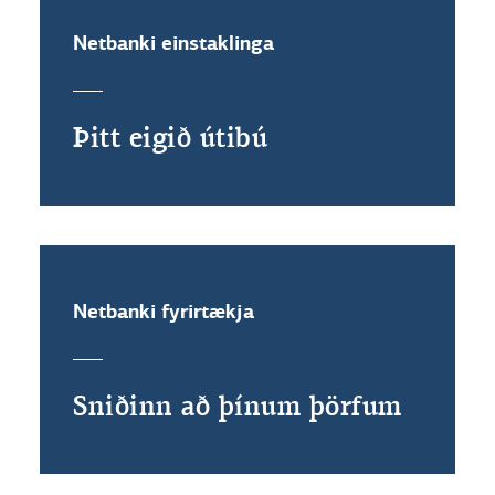
Netbanki einstaklinga
Þitt eigið útibú
Netbanki fyrirtækja
Sniðinn að þínum þörfum