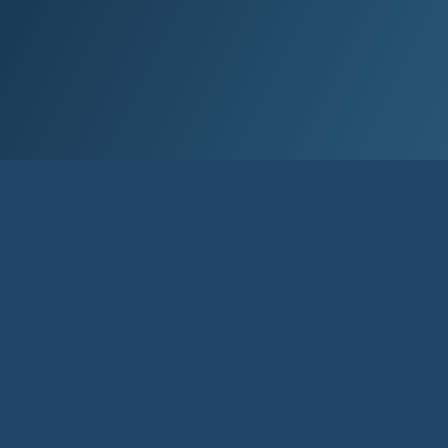
Það er ein­falt að sækja app­ið og stofna
að­gang með því að skanna kóð­ann eða
smella á hlekk­ina. Þá færðu líka að­gang
að net­bank­an­um.