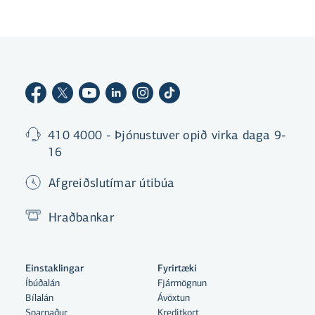
410 4000 - Þjónustuver opið virka daga 9-
16
Afgreiðslutímar útibúa
Hraðbankar
Einstaklingar
Fyrirtæki
Íbúðalán
Fjármögnun
Bílalán
Ávöxtun
Sparnaður
Kreditkort