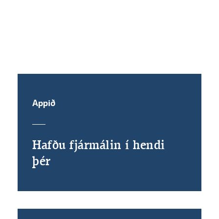
Hvernig færi ég launin mín inn á
reikning hjá Landsbankanum?
Appið
Hafðu fjármálin í hendi
þér