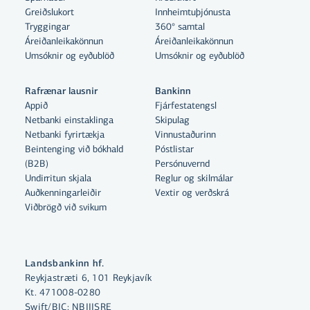
Greiðslukort
Innheimtuþjónusta
Tryggingar
360° samtal
Áreiðanleikakönnun
Áreiðanleikakönnun
Umsóknir og eyðublöð
Umsóknir og eyðublöð
Rafrænar lausnir
Bankinn
Appið
Fjárfestatengsl
Netbanki einstaklinga
Skipulag
Netbanki fyrirtækja
Vinnustaðurinn
Beintenging við bókhald
Póstlistar
Með því að smella á „Leyfa allar“
(B2B)
Persónuvernd
samþykkir þú notkun á vefkökum
Undirritun skjala
Reglur og skilmálar
til þess að auka virkni vefsins,
Auðkenningarleiðir
Vextir og verðskrá
Viðbrögð við svikum
greina vefnotkun og aðstoða við
markaðssetningu.
Nánar um vefkökur
Landsbankinn hf.
Reykjastræti 6, 101 Reykjavík
Velja vefkökur
Kt. 471008-0280
Swift/BIC: NBIIISRE