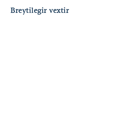
Breytilegir vextir
Grunnvextir
Fast álag
Heildar
Lánshlutfall
Stýrivextir
allt að 80%
2,50%
%interest
SÍ
til 90*%
*85% og 90% veðhlutfall er fyrir fyrstu kaup.