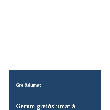
Hvaða vaxtakjör standa mér til
boða ef ég festi vexti?
Get ég veðflutt íbúðalánið mitt?
Greiðslumat
Gerum greiðslumat á