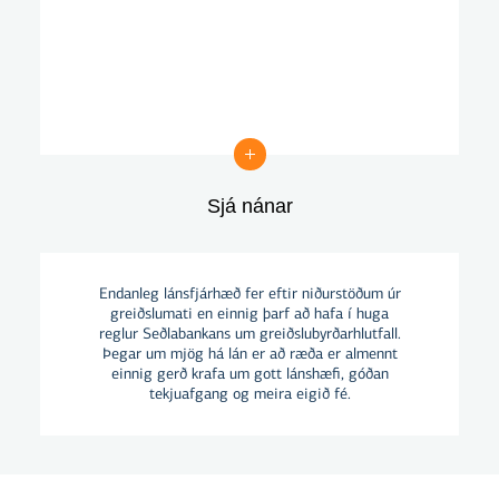
Sjá nánar
Sjá nánar
Endanleg lánsfjárhæð fer eftir niðurstöðum úr
greiðslumati en einnig þarf að hafa í huga
reglur Seðlabankans um greiðslubyrðarhlutfall.
Þegar um mjög há lán er að ræða er almennt
einnig gerð krafa um gott lánshæfi, góðan
tekjuafgang og meira eigið fé.