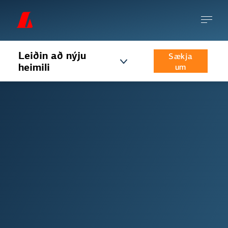
Leiðin að nýju
Sækja
heimili
um