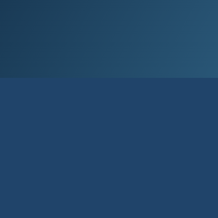
Við lán­um allt að 80% af kaup­verði íbúð­
ar og allt að 90% til fyrstu kaupa.