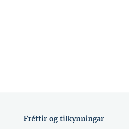
Hinsegin félagsmiðstöðin hlaut
hæsta styrk Gleðigöngupottsins í
ár og fagnar jafnframt 10 ára
afmæli.
Fréttir og tilkynningar