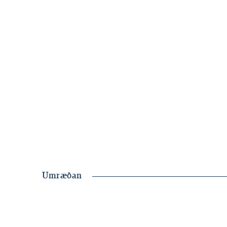
Sumarið er enn betra þegar þú ert með fjármá
góða yfirsýn. Taktu þátt í sumarleiknum!
Umræðan