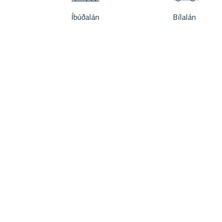
Íbúðalán
Bílalán