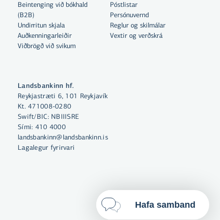
Beintenging við bókhald
Póstlistar
Með því að smella á „Leyfa allar“
(B2B)
Persónuvernd
samþykkir þú notkun á vefkökum
Undirritun skjala
Reglur og skilmálar
Auðkenningarleiðir
Vextir og verðskrá
til þess að auka virkni vefsins,
Viðbrögð við svikum
greina vefnotkun og aðstoða við
markaðssetningu.
Nánar um vefkökur
Landsbankinn hf.
Reykjastræti 6, 101 Reykjavík
Velja vefkökur
Kt. 471008-0280
Swift/BIC: NBIIISRE
Sími:
410 4000
Leyfa allar
landsbankinn@landsbankinn.is
Lagalegur fyrirvari
Hafa samband