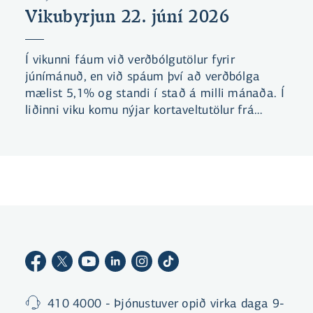
Vikubyrjun 22. júní 2026
Í vikunni fáum við verðbólgutölur fyrir
júnímánuð, en við spáum því að verðbólga
mælist 5,1% og standi í stað á milli mánaða. Í
liðinni viku komu nýjar kortaveltutölur frá
Seðlabankanum sem sýna að það hægir á vexti
neyslunnar, en þó eru ekki merki um
snöggkólnun líkt og fyrri gögn, sem nú hafa
verið leiðrétt, höfðu bent til.
410 4000 - Þjónustuver opið virka daga 9-