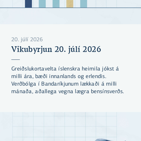
20. júlí 2026
Vikubyrjun 20. júlí 2026
Greiðslukortavelta íslenskra heimila jókst á
milli ára, bæði innanlands og erlendis.
Verðbólga í Bandaríkjunum lækkaði á milli
mánaða, aðallega vegna lægra bensínsverðs.