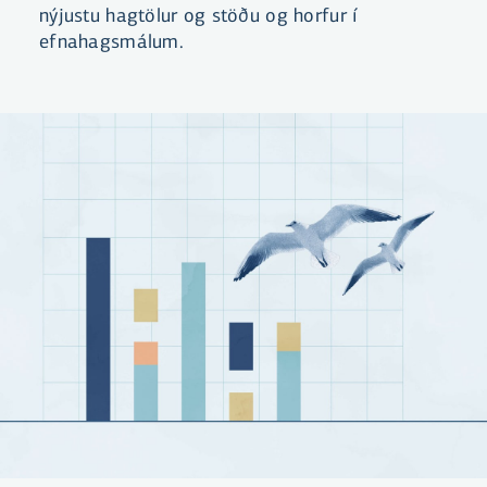
nýjustu hagtölur og stöðu og horfur í
efnahagsmálum.