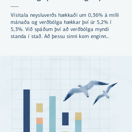
Vísitala neysluverðs hækkaði um 0,36% á milli
mánaða og verðbólga hækkar því úr 5,2% í
5,3%. Við spáðum því að verðbólga myndi
standa í stað. Að þessu sinni kom enginn
undirliður mikið á óvart. Við búumst við að
verðbólgan verði áfram yfir 5% næstu þrjá
mánuði.