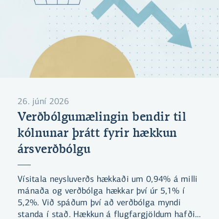
26. júní 2026
Verðbólgumælingin bendir til
kólnunar þrátt fyrir hækkun
ársverðbólgu
Vísitala neysluverðs hækkaði um 0,94% á milli
mánaða og verðbólga hækkar því úr 5,1% í
5,2%. Við spáðum því að verðbólga myndi
standa í stað. Hækkun á flugfargjöldum hafði