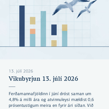
13. júlí 2026
Vikubyrjun 13. júlí 2026
Ferðamannafjöldinn í júní dróst saman um
4,8% á milli ára og atvinnuleysi mældist 0,6
prósentustigum meira en fyrir ári síðan. Við