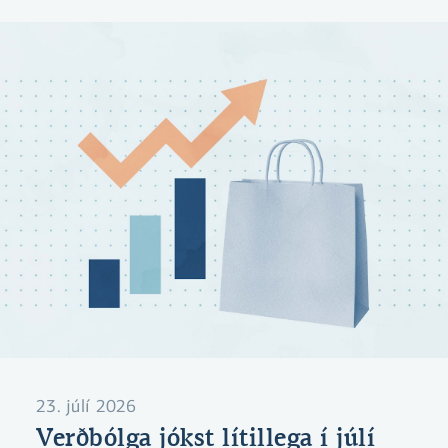
23. júlí 2026
Verðbólga jókst lítillega í júlí