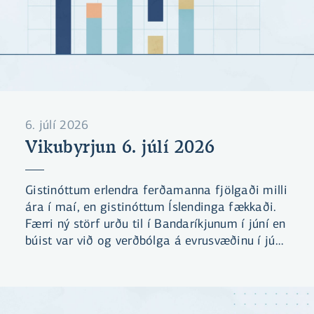
6. júlí 2026
Vikubyrjun 6. júlí 2026
Gistinóttum erlendra ferðamanna fjölgaði milli
ára í maí, en gistinóttum Íslendinga fækkaði.
Færri ný störf urðu til í Bandaríkjunum í júní en
búist var við og verðbólga á evrusvæðinu í júní
var lægri en búist var við.