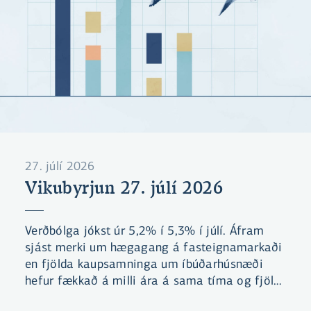
27. júlí 2026
Vikubyrjun 27. júlí 2026
Verðbólga jókst úr 5,2% í 5,3% í júlí. Áfram
sjást merki um hægagang á fasteignamarkaði
en fjölda kaupsamninga um íbúðarhúsnæði
hefur fækkað á milli ára á sama tíma og fjöldi
íbúða til sölu hefur aukist.