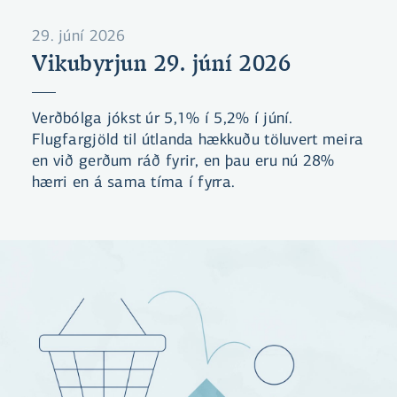
29. júní 2026
Vikubyrjun 29. júní 2026
Verðbólga jókst úr 5,1% í 5,2% í júní.
Flugfargjöld til útlanda hækkuðu töluvert meira
en við gerðum ráð fyrir, en þau eru nú 28%
hærri en á sama tíma í fyrra.