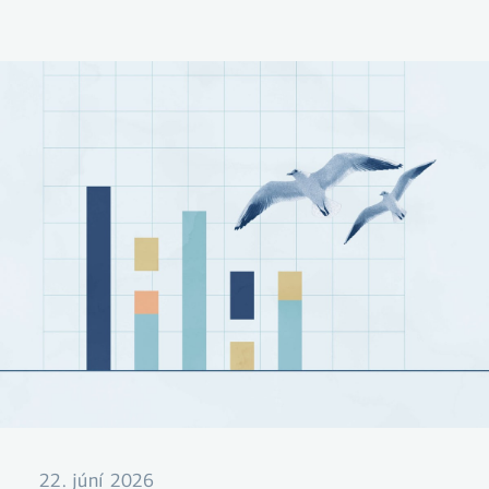
mest áhrif til hækkunar á milli mánaða og
skýrir sífellt stærri hluta ársverðbólgunnar.
Vísbendingar um kólnun í hagkerfinu og minni
eftirspurn verða sífellt skýrari.
22. júní 2026