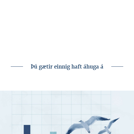
Bent skal á að Landsbankinn hf. getur á hverjum tíma haft
beinna eða óbeinna hagsmuna að gæta, ýmist sjálfur,
dótturfélög hans eða fyrir hönd viðskiptavina, s.s. sem
fjárfestir, lánardrottinn eða þjónustuaðili. Greiningar eru engu
að síður unnar sjálfstætt af Hagfræðideild Landsbankans og
innan Landsbankans eru í gildi reglur um aðskilnað starfssviða
sem eru aðgengilegar á vef bankans.
Þú gætir einnig haft áhuga á