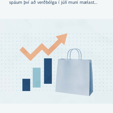
spáum því að verðbólga í júlí muni mælast
óbreytt á milli mánaða og standa í 5,2%.