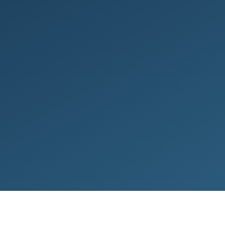
dafna og gríp­um þig