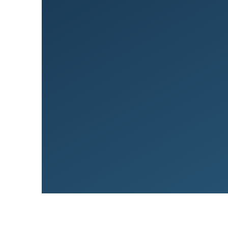
Við hjálp­um þér að vaxa og 
þeg­ar áföll verða.
Panta símtal
Fá tilboð