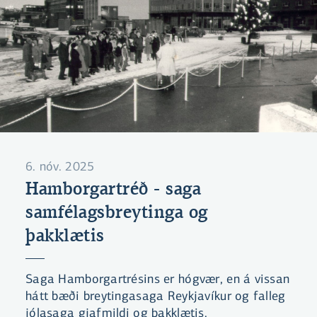
6. nóv. 2025
Hamborgartréð - saga
samfélagsbreytinga og
þakklætis
Saga Hamborgartrésins er hógvær, en á vissan
hátt bæði breytingasaga Reykjavíkur og falleg
jólasaga gjafmildi og þakklætis.