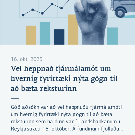
16. okt. 2025
Vel heppnað fjármálamót um
hvernig fyrirtæki nýta gögn til
að bæta reksturinn
Góð aðsókn var að vel heppnuðu fjármálamóti
um hvernig fyrirtæki nýta gögn til að bæta
reksturinn sem haldinn var í Landsbankanum í
Reykjastræti 15. október. Á fundinum fjölluðu