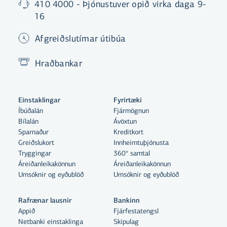
410 4000 - Þjónustuver opið virka daga 9-
16
Afgreiðslutímar útibúa
Hraðbankar
Einstaklingar
Fyrirtæki
Íbúðalán
Fjármögnun
Bílalán
Ávöxtun
Sparnaður
Kreditkort
Greiðslukort
Innheimtuþjónusta
Tryggingar
360° samtal
Áreiðanleikakönnun
Áreiðanleikakönnun
Umsóknir og eyðublöð
Umsóknir og eyðublöð
Rafrænar lausnir
Bankinn
Appið
Fjárfestatengsl
Netbanki einstaklinga
Skipulag