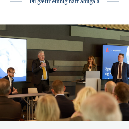
Þú gætir einnig haft áhuga á