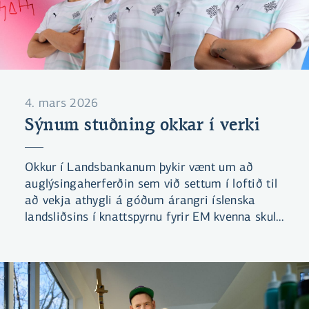
4. mars 2026
Sýnum stuðning okkar í verki
Okkur í Landsbankanum þykir vænt um að
auglýsingaherferðin sem við settum í loftið til
að vekja athygli á góðum árangri íslenska
landsliðsins í knattspyrnu fyrir EM kvenna skuli
hafa fengið þrjár tilnefningar til Lúðursins.
Úrslit verða tilkynnt föstudaginn 6. mars og við
bíðum spennt!