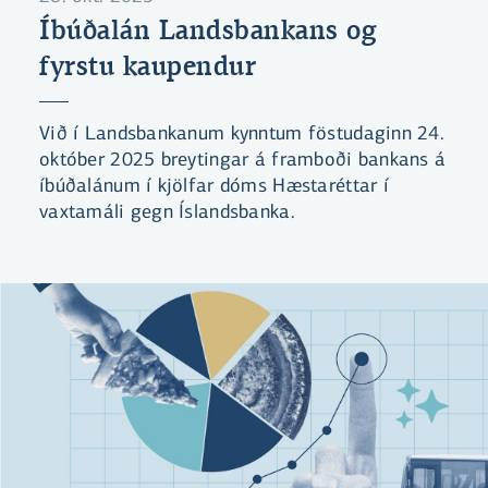
Íbúðalán Landsbankans og
fyrstu kaupendur
Við í Landsbankanum kynntum föstudaginn 24.
október 2025 breytingar á framboði bankans á
íbúðalánum í kjölfar dóms Hæstaréttar í
vaxtamáli gegn Íslandsbanka.