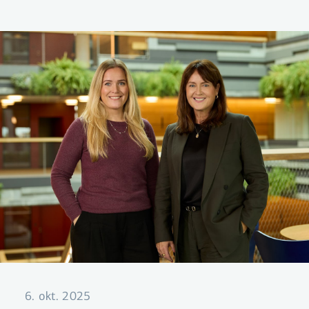
eigendur og stjórnendur hjá fimm fyrirtækjum
um hvernig hagnýting gagna gerir betri
ákvarðanir mögulegar.
6. okt. 2025