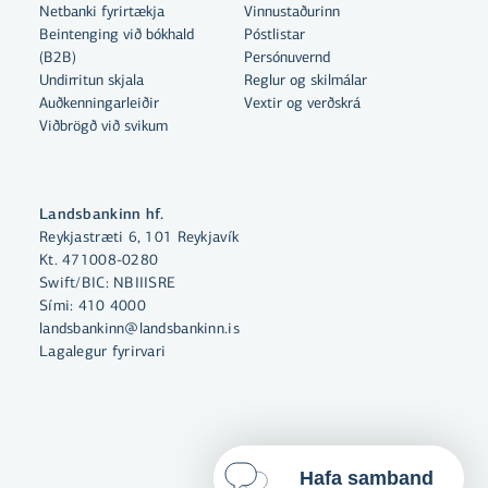
Netbanki fyrirtækja
Vinnustaðurinn
Beintenging við bókhald
Póstlistar
Með því að smella á „Leyfa allar“
(B2B)
Persónuvernd
samþykkir þú notkun á vefkökum
Undirritun skjala
Reglur og skilmálar
til þess að auka virkni vefsins,
Auðkenningarleiðir
Vextir og verðskrá
Viðbrögð við svikum
greina vefnotkun og aðstoða við
markaðssetningu.
Nánar um vefkökur
Landsbankinn hf.
Reykjastræti 6, 101 Reykjavík
Velja vefkökur
Kt. 471008-0280
Swift/BIC: NBIIISRE
Sími:
410 4000
Leyfa allar
landsbankinn@landsbankinn.is
Lagalegur fyrirvari
Hafa samband