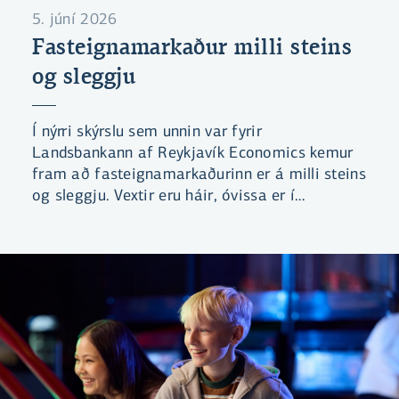
5. júní 2026
Fasteignamarkaður milli steins
og sleggju
Í nýrri skýrslu sem unnin var fyrir
Landsbankann af Reykjavík Economics kemur
fram að fasteignamarkaðurinn er á milli steins
og sleggju. Vextir eru háir, óvissa er í
efnahagsmálum og lengri tíma tekur að selja
eignir.