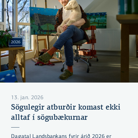
13. jan. 2026
Sögulegir atburðir komast ekki
alltaf í sögubækurnar
Dagatal Landsbankans fyrir árið 2026 er