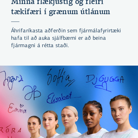
Minna flækjustig og fleiri
tækifæri í grænum útlánum
Áhrifaríkasta aðferðin sem fjármálafyrirtæki
hafa til að auka sjálfbærni er að beina
fjármagni á rétta staði.