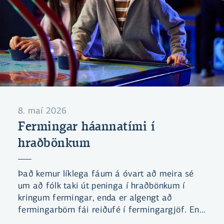
8. maí 2026
Fermingar háannatími í
hraðbönkum
Það kemur líklega fáum á óvart að meira sé
um að fólk taki út peninga í hraðbönkum í
kringum fermingar, enda er algengt að
fermingarbörn fái reiðufé í fermingargjöf. En
hversu mikið meira?