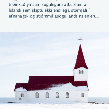
tileinkað ýmsum sögulegum atburðum á
Íslandi sem skiptu ekki endilega stórmáli í
efnahags- og stjórnmálasögu landsins en eru
samt sem áður bæði merkilegir og mikilvægir.
Við fengum myndlistarmanninn Þorvald
Jónsson til að gera nokkrum slíkum atburðum
skil.