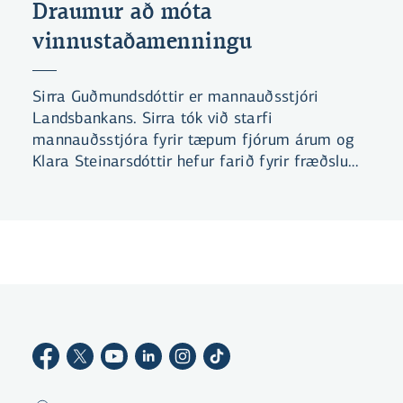
Draumur að móta
vinnustaðamenningu
Sirra Guðmundsdóttir er mannauðsstjóri
Landsbankans. Sirra tók við starfi
mannauðsstjóra fyrir tæpum fjórum árum og
Klara Steinarsdóttir hefur farið fyrir fræðslu
og þróun síðan 2023. Á þessum tíma hafa
miklar breytingar átt sér stað og mörg
spennandi verkefni verið í farvatninu.