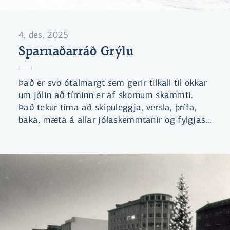
4. des. 2025
Sparnaðarráð Grýlu
Það er svo ótalmargt sem gerir tilkall til okkar
um jólin að tíminn er af skornum skammti.
Það tekur tíma að skipuleggja, versla, þrífa,
baka, mæta á allar jólaskemmtanir og fylgjast
nógu vel með jólabókaflóðinu til að vera
gjaldgeng á kaffistofunni eða í
saumaklúbbnum ... Hvernig eigum við að finna
tíma fyrir þetta allt? Við hringdum í vin – Grýlu.