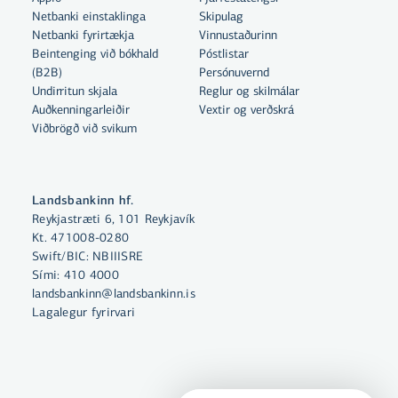
Netbanki einstaklinga
Skipulag
Netbanki fyrirtækja
Vinnustaðurinn
Beintenging við bókhald
Póstlistar
Með því að smella á „Leyfa allar“
(B2B)
Persónuvernd
samþykkir þú notkun á vefkökum
Undirritun skjala
Reglur og skilmálar
Auðkenningarleiðir
Vextir og verðskrá
til þess að auka virkni vefsins,
Viðbrögð við svikum
greina vefnotkun og aðstoða við
markaðssetningu.
Nánar um vefkökur
Landsbankinn hf.
Reykjastræti 6, 101 Reykjavík
Velja vefkökur
Kt. 471008-0280
Swift/BIC: NBIIISRE
Sími:
410 4000
Leyfa allar
landsbankinn@landsbankinn.is
Lagalegur fyrirvari