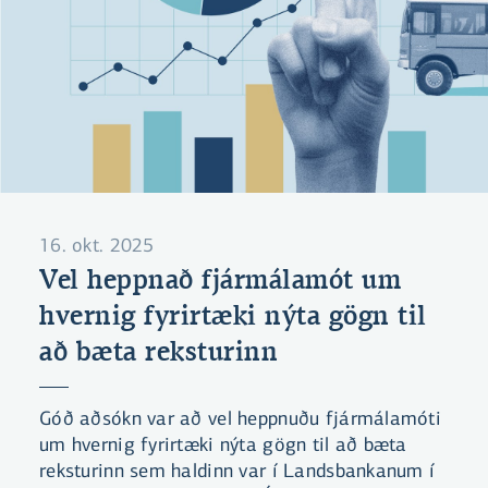
16. okt. 2025
Vel heppnað fjármálamót um
hvernig fyrirtæki nýta gögn til
að bæta reksturinn
Góð aðsókn var að vel heppnuðu fjármálamóti
um hvernig fyrirtæki nýta gögn til að bæta
reksturinn sem haldinn var í Landsbankanum í