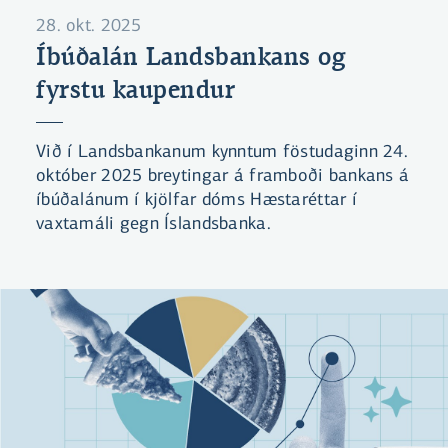
28. okt. 2025
Íbúðalán Landsbankans og
fyrstu kaupendur
Við í Landsbankanum kynntum föstudaginn 24.
október 2025 breytingar á framboði bankans á
íbúðalánum í kjölfar dóms Hæstaréttar í
vaxtamáli gegn Íslandsbanka.