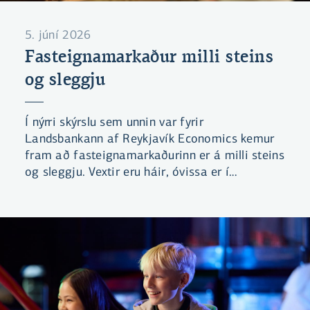
5. júní 2026
Fasteignamarkaður milli steins
og sleggju
Í nýrri skýrslu sem unnin var fyrir
Landsbankann af Reykjavík Economics kemur
fram að fasteignamarkaðurinn er á milli steins
og sleggju. Vextir eru háir, óvissa er í
efnahagsmálum og lengri tíma tekur að selja
eignir.