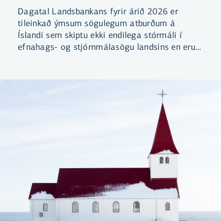
Dagatal Landsbankans fyrir árið 2026 er
tileinkað ýmsum sögulegum atburðum á
Íslandi sem skiptu ekki endilega stórmáli í
efnahags- og stjórnmálasögu landsins en eru
samt sem áður bæði merkilegir og mikilvægir.
Við fengum myndlistarmanninn Þorvald
Jónsson til að gera nokkrum slíkum atburðum
skil.