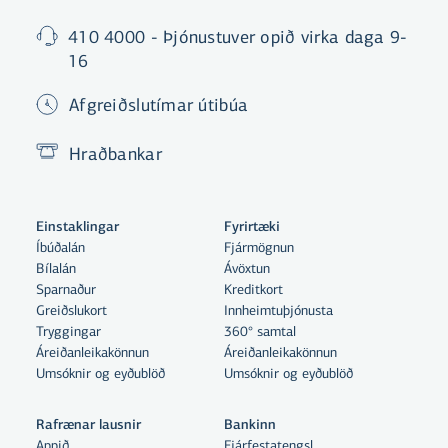
410 4000 - Þjónustuver opið virka daga 9-
16
Afgreiðslutímar útibúa
Hraðbankar
Einstaklingar
Fyrirtæki
Íbúðalán
Fjármögnun
Bílalán
Ávöxtun
Sparnaður
Kreditkort
Greiðslukort
Innheimtuþjónusta
Tryggingar
360° samtal
Áreiðanleikakönnun
Áreiðanleikakönnun
Umsóknir og eyðublöð
Umsóknir og eyðublöð
Rafrænar lausnir
Bankinn
Appið
Fjárfestatengsl