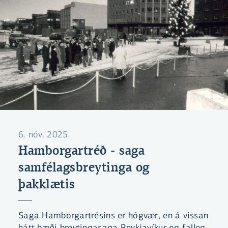
6. nóv. 2025
Hamborgartréð - saga
samfélagsbreytinga og
þakklætis
Saga Hamborgartrésins er hógvær, en á vissan
hátt bæði breytingasaga Reykjavíkur og falleg