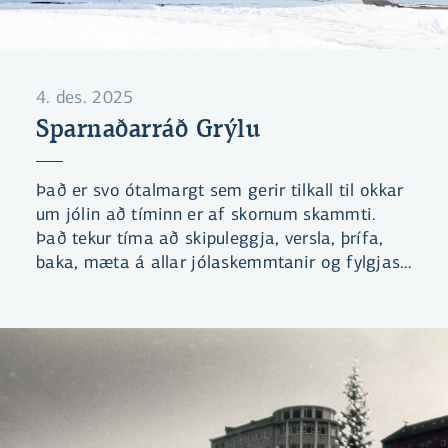
4. des. 2025
Sparnaðarráð Grýlu
Það er svo ótalmargt sem gerir tilkall til okkar
um jólin að tíminn er af skornum skammti.
Það tekur tíma að skipuleggja, versla, þrífa,
baka, mæta á allar jólaskemmtanir og fylgjast
nógu vel með jólabókaflóðinu til að vera
gjaldgeng á kaffistofunni eða í
saumaklúbbnum ... Hvernig eigum við að finna
tíma fyrir þetta allt? Við hringdum í vin – Grýlu.