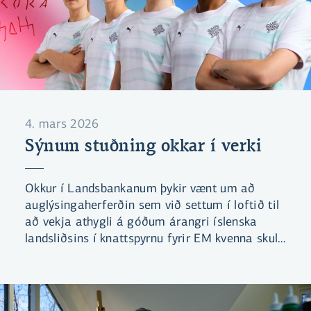
4. mars 2026
Sýnum stuðning okkar í verki
Okkur í Landsbankanum þykir vænt um að
auglýsingaherferðin sem við settum í loftið til
að vekja athygli á góðum árangri íslenska
landsliðsins í knattspyrnu fyrir EM kvenna skuli
hafa fengið þrjár tilnefningar til Lúðursins.
Úrslit verða tilkynnt föstudaginn 6. mars og við
bíðum spennt!