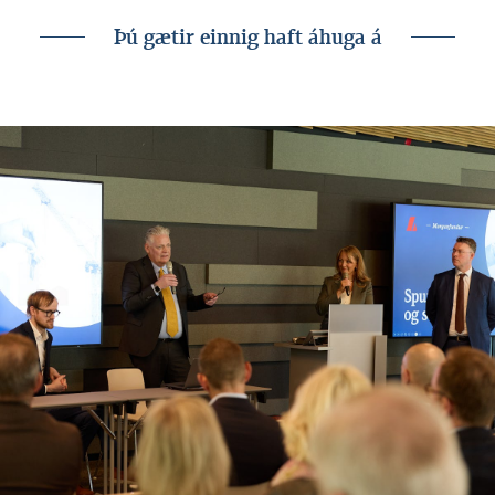
Þú gætir einnig haft áhuga á