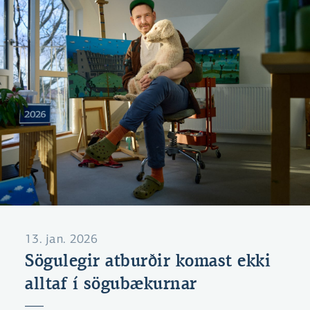
13. jan. 2026
Sögulegir atburðir komast ekki
alltaf í sögubækurnar