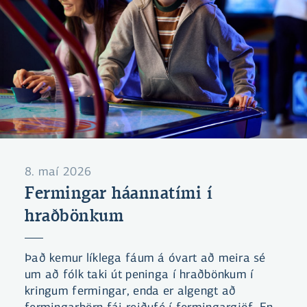
8. maí 2026
Fermingar háannatími í
hraðbönkum
Það kemur líklega fáum á óvart að meira sé
um að fólk taki út peninga í hraðbönkum í
kringum fermingar, enda er algengt að
fermingarbörn fái reiðufé í fermingargjöf. En