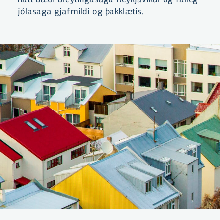
jólasaga gjafmildi og þakklætis.