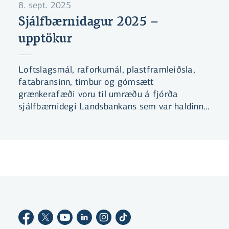
8. sept. 2025
Sjálfbærnidagur 2025 –
upptökur
Loftslagsmál, raforkumál, plastframleiðsla,
fatabransinn, timbur og gómsætt
grænkerafæði voru til umræðu á fjórða
sjálfbærnidegi Landsbankans sem var haldinn í
Grósku fimmtudaginn 4. september 2025.