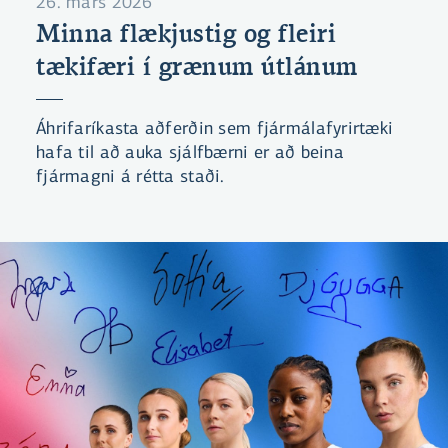
26. mars 2026
Minna flækjustig og fleiri
tækifæri í grænum útlánum
Áhrifaríkasta aðferðin sem fjármálafyrirtæki
hafa til að auka sjálfbærni er að beina
fjármagni á rétta staði.