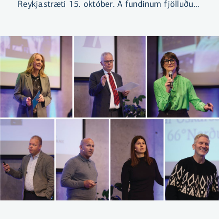
Reykjastræti 15. október. Á fundinum fjölluðu
eigendur og stjórnendur hjá fimm fyrirtækjum
um hvernig hagnýting gagna gerir betri
ákvarðanir mögulegar.