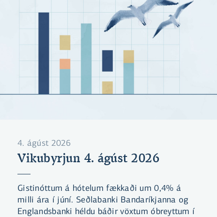
4. ágúst 2026
Vikubyrjun 4. ágúst 2026
Gistinóttum á hótelum fækkaði um 0,4% á
milli ára í júní. Seðlabanki Bandaríkjanna og
Englandsbanki héldu báðir vöxtum óbreyttum í