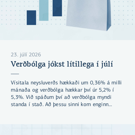
23. júlí 2026
Verðbólga jókst lítillega í júlí
Vísitala neysluverðs hækkaði um 0,36% á milli
mánaða og verðbólga hækkar því úr 5,2% í
5,3%. Við spáðum því að verðbólga myndi
standa í stað. Að þessu sinni kom enginn
undirliður mikið á óvart. Við búumst við að
verðbólgan verði áfram yfir 5% næstu þrjá
mánuði.