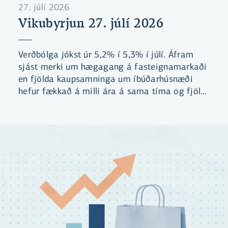
27. júlí 2026
Vikubyrjun 27. júlí 2026
Verðbólga jókst úr 5,2% í 5,3% í júlí. Áfram
sjást merki um hægagang á fasteignamarkaði
en fjölda kaupsamninga um íbúðarhúsnæði
hefur fækkað á milli ára á sama tíma og fjöldi
íbúða til sölu hefur aukist.