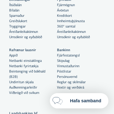
Með því að smella á „Leyfa allar“
Íbúðalán
Fjármögnun
samþykkir þú notkun á vefkökum
Bílalán
Ávöxtun
til þess að auka virkni vefsins,
Sparnaður
Kreditkort
greina vefnotkun og aðstoða við
Greiðslukort
Innheimtuþjónusta
markaðssetningu.
Tryggingar
360° samtal
Áreiðanleikakönnun
Áreiðanleikakönnun
Nánar um vefkökur
Umsóknir og eyðublöð
Umsóknir og eyðublöð
Velja vefkökur
Rafrænar lausnir
Bankinn
Appið
Fjárfestatengsl
Netbanki einstaklinga
Skipulag
Leyfa allar
Netbanki fyrirtækja
Vinnustaðurinn
Beintenging við bókhald
Póstlistar
(B2B)
Persónuvernd
Undirritun skjala
Reglur og skilmálar
Auðkenningarleiðir
Vextir og verðskrá
Viðbrögð við svikum
Hafa samband
Landsbankinn hf.