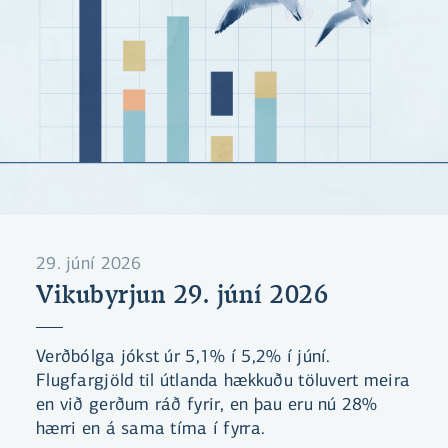
29. júní 2026
Vikubyrjun 29. júní 2026
Verðbólga jókst úr 5,1% í 5,2% í júní.
Flugfargjöld til útlanda hækkuðu töluvert meira
en við gerðum ráð fyrir, en þau eru nú 28%
hærri en á sama tíma í fyrra.