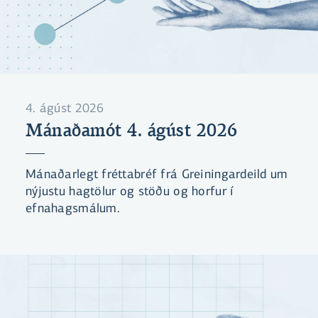
4. ágúst 2026
Mánaðamót 4. ágúst 2026
Mánaðarlegt fréttabréf frá Greiningardeild um
nýjustu hagtölur og stöðu og horfur í
efnahagsmálum.