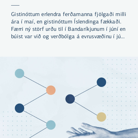
Gistinóttum erlendra ferðamanna fjölgaði milli
ára í maí, en gistinóttum Íslendinga fækkaði.
Færri ný störf urðu til í Bandaríkjunum í júní en
búist var við og verðbólga á evrusvæðinu í júní
var lægri en búist var við.