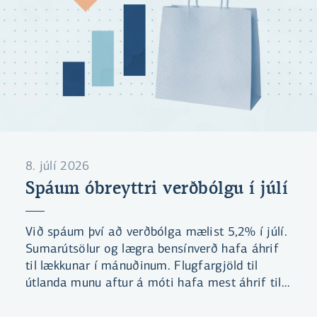
8. júlí 2026
Spáum óbreyttri verðbólgu í júlí
Við spáum því að verðbólga mælist 5,2% í júlí.
Sumarútsölur og lægra bensínverð hafa áhrif
til lækkunar í mánuðinum. Flugfargjöld til
útlanda munu aftur á móti hafa mest áhrif til
hækkunar gangi spá okkar eftir. Við teljum
líklegt að verðbólga mælist yfir