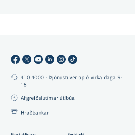
410 4000 - Þjónustuver opið virka daga 9-
16
Afgreiðslutímar útibúa
Hraðbankar
Einstaklingar
Fyrirtæki