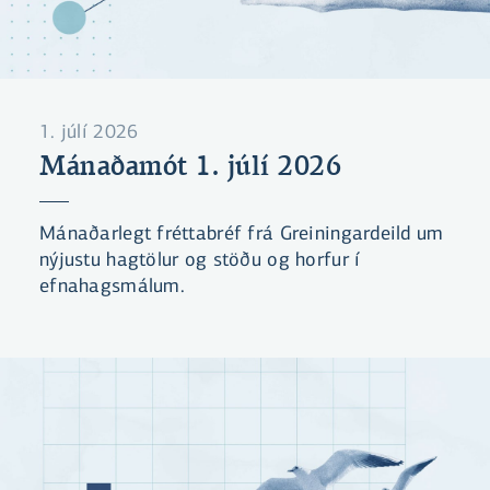
1. júlí 2026
Mánaðamót 1. júlí 2026
Mánaðarlegt fréttabréf frá Greiningardeild um
nýjustu hagtölur og stöðu og horfur í
efnahagsmálum.