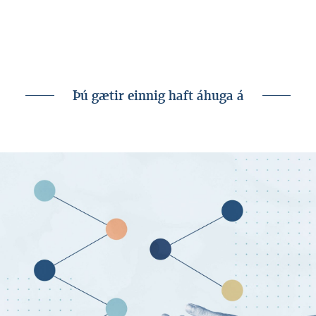
Þú gætir einnig haft áhuga á