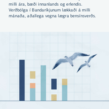
milli ára, bæði innanlands og erlendis.
Verðbólga í Bandaríkjunum lækkaði á milli
mánaða, aðallega vegna lægra bensínsverðs.