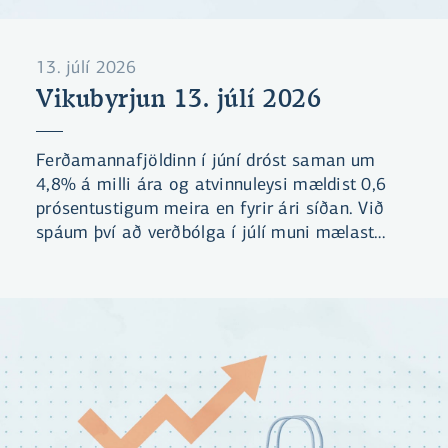
13. júlí 2026
Vikubyrjun 13. júlí 2026
Ferðamannafjöldinn í júní dróst saman um
4,8% á milli ára og atvinnuleysi mældist 0,6
prósentustigum meira en fyrir ári síðan. Við
spáum því að verðbólga í júlí muni mælast
óbreytt á milli mánaða og standa í 5,2%.