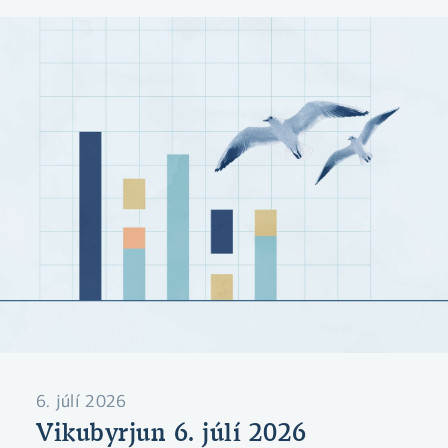
forsenduákvæði kjarasamninga í næsta
mánuði.
6. júlí 2026
Vikubyrjun 6. júlí 2026