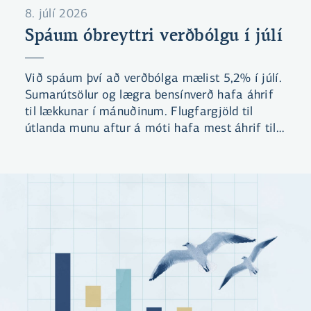
8. júlí 2026
Spáum óbreyttri verðbólgu í júlí
Við spáum því að verðbólga mælist 5,2% í júlí.
Sumarútsölur og lægra bensínverð hafa áhrif
til lækkunar í mánuðinum. Flugfargjöld til
útlanda munu aftur á móti hafa mest áhrif til
hækkunar gangi spá okkar eftir. Við teljum
líklegt að verðbólga mælist yfir
forsenduákvæði kjarasamninga í næsta
mánuði.