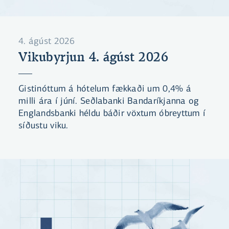
4. ágúst 2026
Vikubyrjun 4. ágúst 2026
Gistinóttum á hótelum fækkaði um 0,4% á
milli ára í júní. Seðlabanki Bandaríkjanna og
Englandsbanki héldu báðir vöxtum óbreyttum í
síðustu viku.