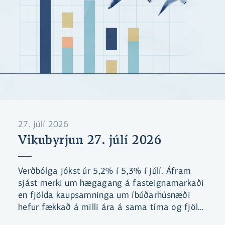
27. júlí 2026
Vikubyrjun 27. júlí 2026
Verðbólga jókst úr 5,2% í 5,3% í júlí. Áfram
sjást merki um hægagang á fasteignamarkaði
en fjölda kaupsamninga um íbúðarhúsnæði
hefur fækkað á milli ára á sama tíma og fjöldi
íbúða til sölu hefur aukist.