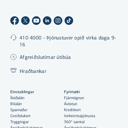
410 4000 - Þjónustuver opið virka daga 9-
16
Afgreiðslutímar útibúa
Hraðbankar
Einstaklingar
Fyrirtæki
Íbúðalán
Fjármögnun
Bílalán
Ávöxtun
Sparnaður
Kreditkort
Greiðslukort
Innheimtuþjónusta
Tryggingar
360° samtal
Áreiðanleikakönnun
Áreiðanleikakönnun