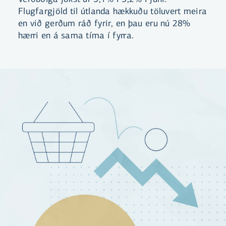
Flugfargjöld til útlanda hækkuðu töluvert meira
en við gerðum ráð fyrir, en þau eru nú 28%
hærri en á sama tíma í fyrra.