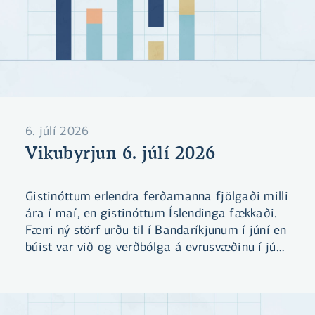
6. júlí 2026
Vikubyrjun 6. júlí 2026
Gistinóttum erlendra ferðamanna fjölgaði milli
ára í maí, en gistinóttum Íslendinga fækkaði.
Færri ný störf urðu til í Bandaríkjunum í júní en
búist var við og verðbólga á evrusvæðinu í júní
var lægri en búist var við.