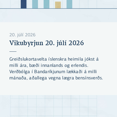
20. júlí 2026
Vikubyrjun 20. júlí 2026
Greiðslukortavelta íslenskra heimila jókst á
milli ára, bæði innanlands og erlendis.
Verðbólga í Bandaríkjunum lækkaði á milli
mánaða, aðallega vegna lægra bensínsverðs.