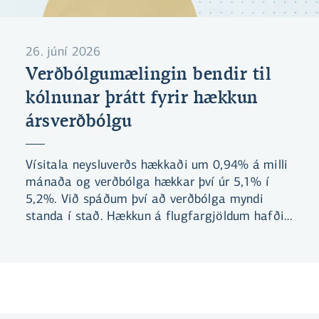
26. júní 2026
Verðbólgumælingin bendir til
kólnunar þrátt fyrir hækkun
ársverðbólgu
Vísitala neysluverðs hækkaði um 0,94% á milli
mánaða og verðbólga hækkar því úr 5,1% í
5,2%. Við spáðum því að verðbólga myndi
standa í stað. Hækkun á flugfargjöldum hafði
mest áhrif til hækkunar á milli mánaða og
skýrir sífellt stærri hluta ársverðbólgunnar.
Vísbendingar um kólnun í hagkerfinu og minni
eftirspurn verða sífellt skýrari.