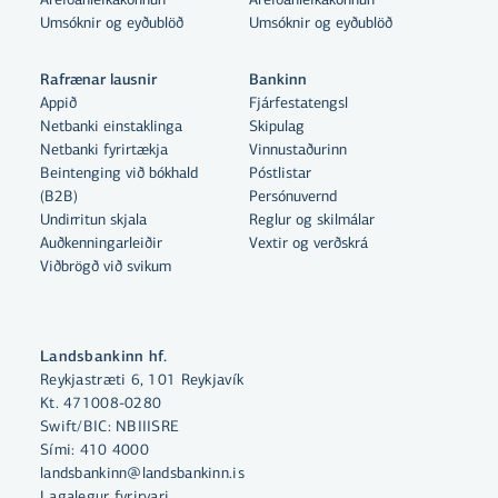
Umsóknir og eyðublöð
Umsóknir og eyðublöð
Rafrænar lausnir
Bankinn
Appið
Fjárfestatengsl
Netbanki einstaklinga
Skipulag
Netbanki fyrirtækja
Vinnustaðurinn
Beintenging við bókhald
Póstlistar
Með því að smella á „Leyfa allar“
(B2B)
Persónuvernd
samþykkir þú notkun á vefkökum
Undirritun skjala
Reglur og skilmálar
til þess að auka virkni vefsins,
Auðkenningarleiðir
Vextir og verðskrá
Viðbrögð við svikum
greina vefnotkun og aðstoða við
markaðssetningu.
Nánar um vefkökur
Landsbankinn hf.
Reykjastræti 6, 101 Reykjavík
Velja vefkökur
Kt. 471008-0280
Swift/BIC: NBIIISRE
Sími:
410 4000
Leyfa allar
landsbankinn@landsbankinn.is
Lagalegur fyrirvari