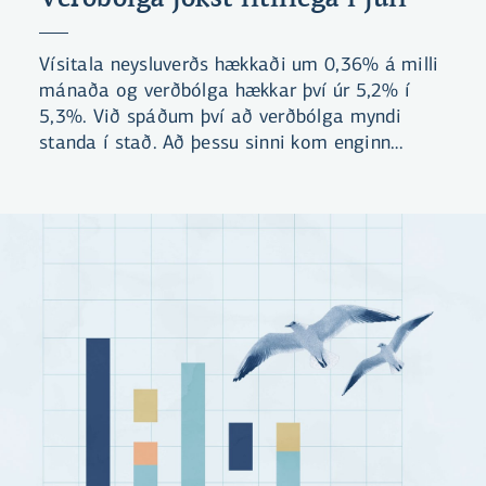
Vísitala neysluverðs hækkaði um 0,36% á milli
mánaða og verðbólga hækkar því úr 5,2% í
5,3%. Við spáðum því að verðbólga myndi
standa í stað. Að þessu sinni kom enginn
undirliður mikið á óvart. Við búumst við að
verðbólgan verði áfram yfir 5% næstu þrjá
mánuði.