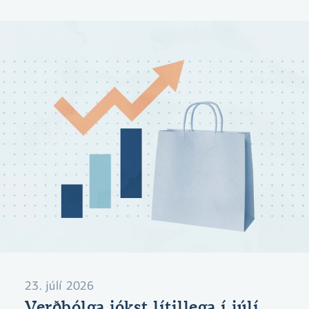
23. júlí 2026
Verðbólga jókst lítillega í júlí