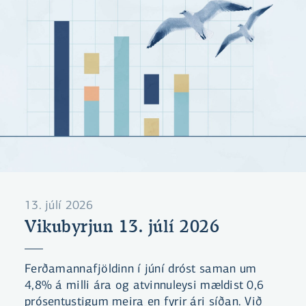
13. júlí 2026
Vikubyrjun 13. júlí 2026
Ferðamannafjöldinn í júní dróst saman um
4,8% á milli ára og atvinnuleysi mældist 0,6
prósentustigum meira en fyrir ári síðan. Við