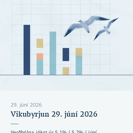
29. júní 2026
Vikubyrjun 29. júní 2026
Verðbólga jókst úr 5,1% í 5,2% í júní.