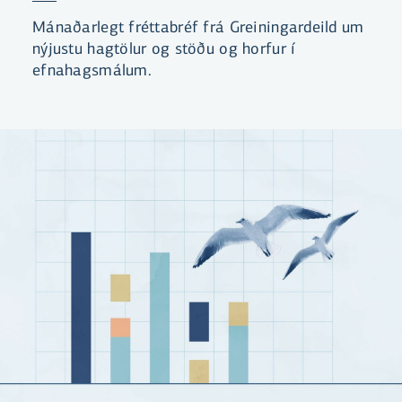
Mánaðarlegt fréttabréf frá Greiningardeild um
nýjustu hagtölur og stöðu og horfur í
efnahagsmálum.