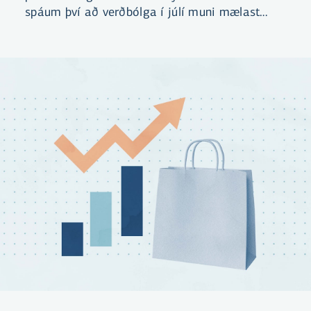
spáum því að verðbólga í júlí muni mælast
óbreytt á milli mánaða og standa í 5,2%.