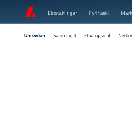
Einstaklingar
Fyrirtæki
Mark
Samfélagið
Efnahagsmál
Netöry
Umræðan