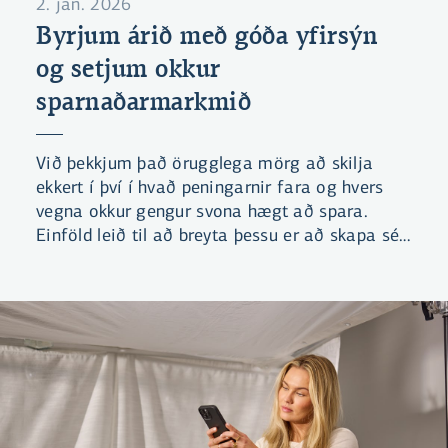
2. jan. 2026
Byrjum árið með góða yfirsýn
og setjum okkur
sparnaðarmarkmið
Við þekkjum það örugglega mörg að skilja
ekkert í því í hvað peningarnir fara og hvers
vegna okkur gengur svona hægt að spara.
Einföld leið til að breyta þessu er að skapa sér
betri yfirsýn yfir fjármálin.