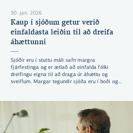
30. jan. 2026
Kaup í sjóðum getur verið
einfaldasta leiðin til að dreifa
áhættunni
Sjóðir eru í stuttu máli safn margra
fjárfestinga og er ætlað að einfalda fólki
dreifingu eigna til að draga úr áhættu og
sveiflum. Margar tegundir sjóða eru í boði og
fylgja þeir ólíkum markmiðum. Sumir sjóðir
stefna til dæmis að því að lágmarka áhættu
eða sérhæfa sig í tilteknum atvinnugreinum
eða hugmyndafræði, s.s. sjálfbærni.