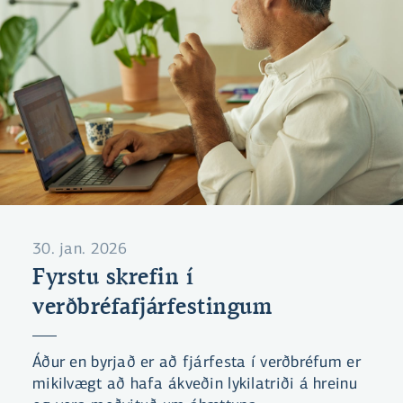
30. jan. 2026
Fyrstu skrefin í
verðbréfafjárfestingum
Áður en byrjað er að fjárfesta í verðbréfum er
mikilvægt að hafa ákveðin lykilatriði á hreinu