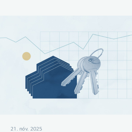
það vita Aukakrónusafnarar, sem margir
hverjir safna Aukakrónum í myndarlegan
jólasjóð sem hægt er að nýta í jólagjafir,
jólamatinn eða til að gera sér dagamun um
jólin.
21. nóv. 2025