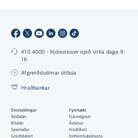
410 4000 - Þjónustuver opið virka daga 9-
16
Afgreiðslutímar útibúa
Hraðbankar
Einstaklingar
Fyrirtæki
Íbúðalán
Fjármögnun
Bílalán
Ávöxtun
Sparnaður
Kreditkort
Greiðslukort
Innheimtuþjónusta