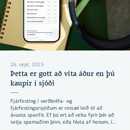
26. sept. 2025
Þetta er gott að vita áður en þú
kaupir í sjóði
Fjárfesting í verðbréfa- og
fjárfestingarsjóðum er vinsæl leið til að
ávaxta sparifé. Ef þú ert að velta fyrir þér að
setja sparnaðinn þinn, eða hluta af honum, í
sjóð er gott að þekkja nokkur lykilhugtök.