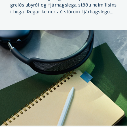
greiðslubyrði og fjárhagslega stöðu heimilisins
í huga. Þegar kemur að stórum fjárhagslegum
skuldbindingum er að mörgu að huga og
mikilvægt að skoða hina ýmsu þætti út frá
eigin aðstæðum, til að mynda fasta eða
breytilega vexti, verðbólgu, stýrivexti, lánstíma
og afborgunarleiðir.