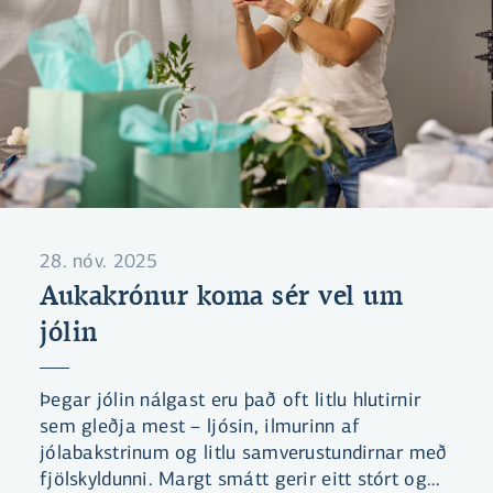
28. nóv. 2025
Aukakrónur koma sér vel um
jólin
Þegar jólin nálgast eru það oft litlu hlutirnir
sem gleðja mest – ljósin, ilmurinn af
jólabakstrinum og litlu samverustundirnar með
fjölskyldunni. Margt smátt gerir eitt stórt og