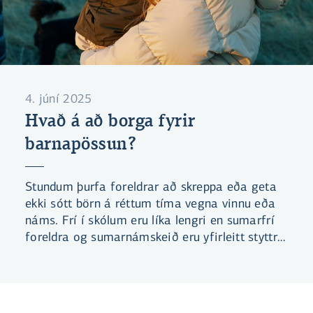
4. júní 2025
Hvað á að borga fyrir
barnapössun?
Stundum þurfa foreldrar að skreppa eða geta
ekki sótt börn á réttum tíma vegna vinnu eða
náms. Frí í skólum eru líka lengri en sumarfrí
foreldra og sumarnámskeið eru yfirleitt styttri
en vinnudagur. Því þarf stundum að redda
pössun. En hvað á að borga á tímann fyrir
barnapössun?