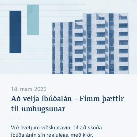
18. mars 2026
Að velja íbúðalán - Fimm þættir
til umhugsunar
Við hvetjum viðskiptavini til að skoða
íbúðalánin sín reglulega með kjör,