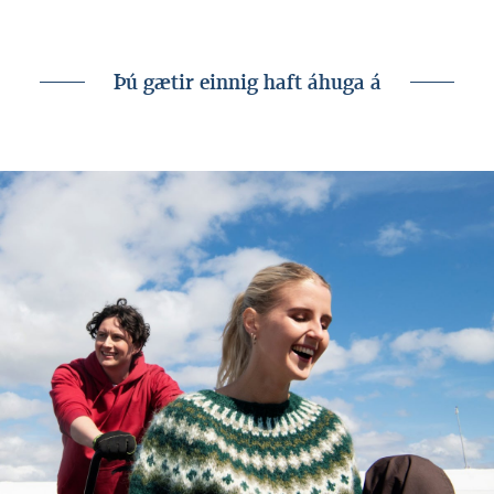
íbúðarkaup eða niðurgreiðslu íbúðalána.
Þú gætir einnig haft áhuga á