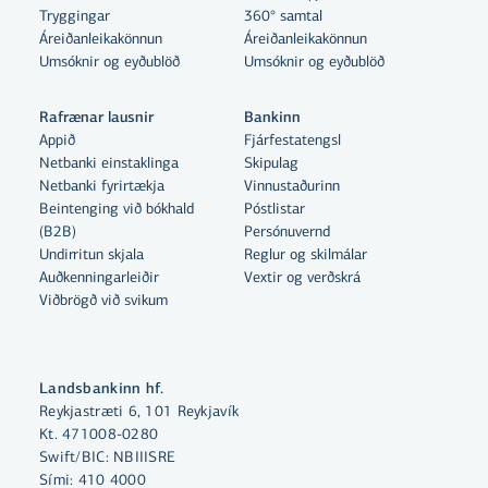
Tryggingar
360° samtal
Áreiðanleikakönnun
Áreiðanleikakönnun
Umsóknir og eyðublöð
Umsóknir og eyðublöð
Rafrænar lausnir
Bankinn
Appið
Fjárfestatengsl
Netbanki einstaklinga
Skipulag
Netbanki fyrirtækja
Vinnustaðurinn
Beintenging við bókhald
Póstlistar
Með því að smella á „Leyfa allar“
(B2B)
Persónuvernd
samþykkir þú notkun á vefkökum
Undirritun skjala
Reglur og skilmálar
Auðkenningarleiðir
Vextir og verðskrá
til þess að auka virkni vefsins,
Viðbrögð við svikum
greina vefnotkun og aðstoða við
markaðssetningu.
Nánar um vefkökur
Landsbankinn hf.
Reykjastræti 6, 101 Reykjavík
Velja vefkökur
Kt. 471008-0280
Swift/BIC: NBIIISRE
Sími:
410 4000
Leyfa allar