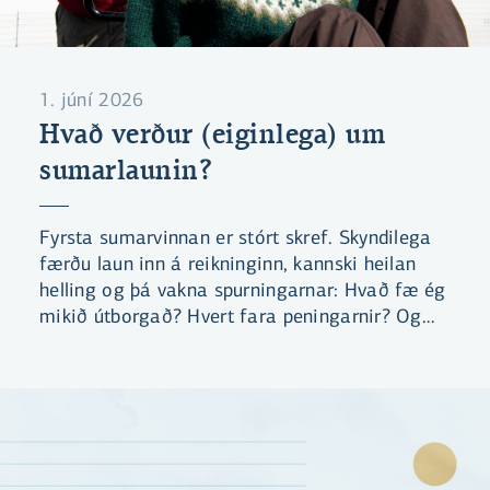
1. júní 2026
Hvað verður (eiginlega) um
sumarlaunin?
Fyrsta sumarvinnan er stórt skref. Skyndilega
færðu laun inn á reikninginn, kannski heilan
helling og þá vakna spurningarnar: Hvað fæ ég
mikið útborgað? Hvert fara peningarnir? Og
hvað er skynsamlegt að gera við þá?