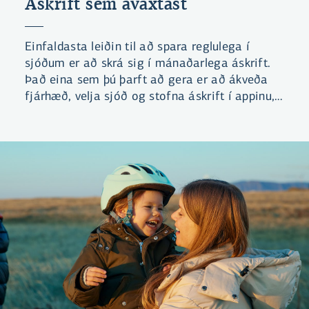
Áskrift sem ávaxtast
Einfaldasta leiðin til að spara reglulega í
sjóðum er að skrá sig í mánaðarlega áskrift.
Það eina sem þú þarft að gera er að ákveða
fjárhæð, velja sjóð og stofna áskrift í appinu,
netbankanum eða á l.is, við sjáum um rest.