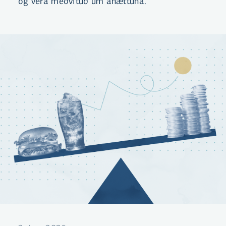
og vera meðvituð um áhættuna.