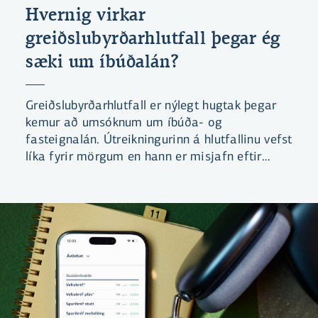
Hvernig virkar
greiðslubyrðarhlutfall þegar ég
sæki um íbúðalán?
Greiðslubyrðarhlutfall er nýlegt hugtak þegar
kemur að umsóknum um íbúða- og
fasteignalán. Útreikningurinn á hlutfallinu vefst
líka fyrir mörgum en hann er misjafn eftir
lánaflokkum.