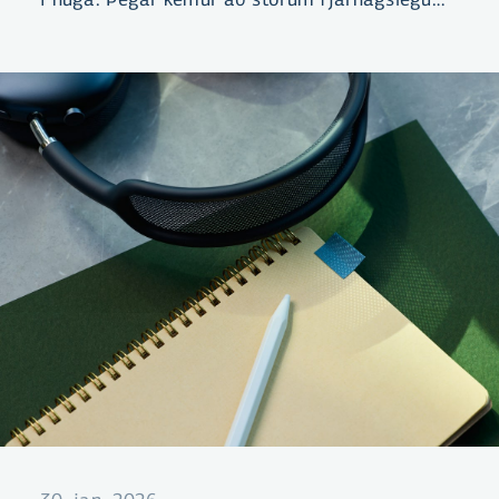
skuldbindingum er að mörgu að huga og
mikilvægt að skoða hina ýmsu þætti út frá
eigin aðstæðum, til að mynda fasta eða
breytilega vexti, verðbólgu, stýrivexti, lánstíma
og afborgunarleiðir.