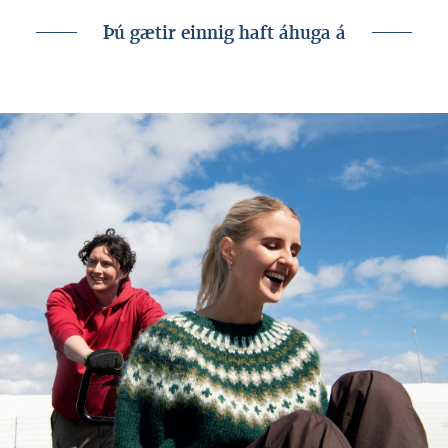
Þú gætir einnig haft áhuga á