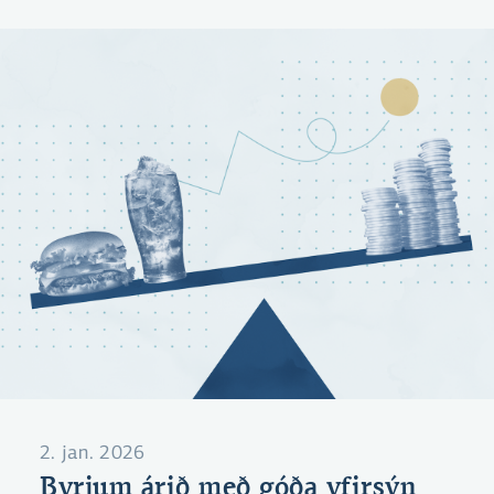
2. jan. 2026
Byrjum árið með góða yfirsýn