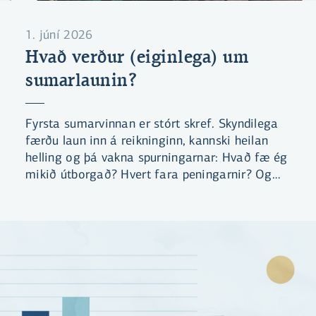
1. júní 2026
Hvað verður (eiginlega) um
sumarlaunin?
Fyrsta sumarvinnan er stórt skref. Skyndilega
færðu laun inn á reikninginn, kannski heilan
helling og þá vakna spurningarnar: Hvað fæ ég
mikið útborgað? Hvert fara peningarnir? Og
hvað er skynsamlegt að gera við þá?