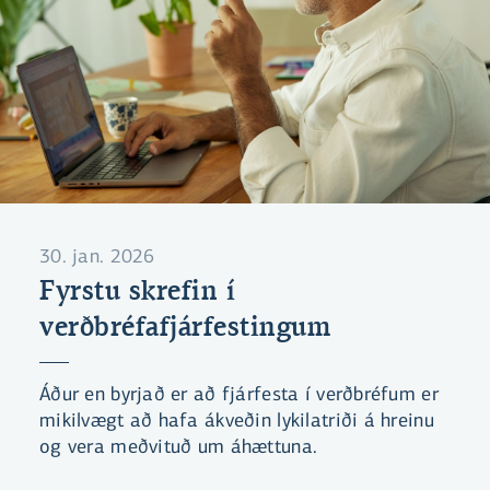
30. jan. 2026
Fyrstu skrefin í
verðbréfafjárfestingum
Áður en byrjað er að fjárfesta í verðbréfum er
mikilvægt að hafa ákveðin lykilatriði á hreinu
og vera meðvituð um áhættuna.