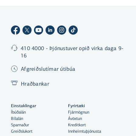
410 4000 - Þjónustuver opið virka daga 9-
16
Afgreiðslutímar útibúa
Hraðbankar
Einstaklingar
Fyrirtæki
Íbúðalán
Fjármögnun
Bílalán
Ávöxtun
Sparnaður
Kreditkort
Greiðslukort
Innheimtuþjónusta