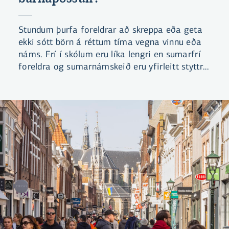
Stundum þurfa foreldrar að skreppa eða geta
ekki sótt börn á réttum tíma vegna vinnu eða
náms. Frí í skólum eru líka lengri en sumarfrí
foreldra og sumarnámskeið eru yfirleitt styttri
en vinnudagur. Því þarf stundum að redda
pössun. En hvað á að borga á tímann fyrir
barnapössun?