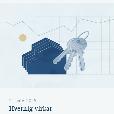
jólasjóð sem hægt er að nýta í jólagjafir,
jólamatinn eða til að gera sér dagamun um
jólin.
21. nóv. 2025
Hvernig virkar