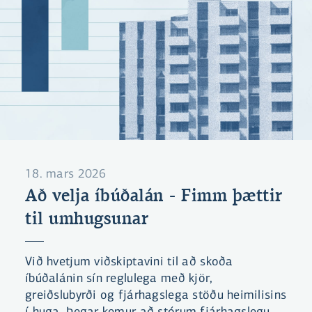
18. mars 2026
Að velja íbúðalán - Fimm þættir
til umhugsunar
Við hvetjum viðskiptavini til að skoða
íbúðalánin sín reglulega með kjör,
greiðslubyrði og fjárhagslega stöðu heimilisins
í huga. Þegar kemur að stórum fjárhagslegum