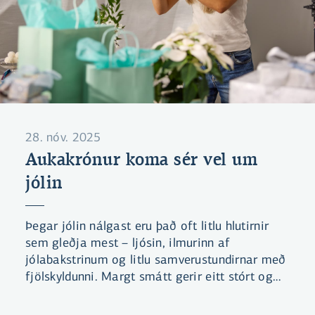
28. nóv. 2025
Aukakrónur koma sér vel um
jólin
Þegar jólin nálgast eru það oft litlu hlutirnir
sem gleðja mest – ljósin, ilmurinn af
jólabakstrinum og litlu samverustundirnar með
fjölskyldunni. Margt smátt gerir eitt stórt og
það vita Aukakrónusafnarar, sem margir
hverjir safna Aukakrónum í myndarlegan