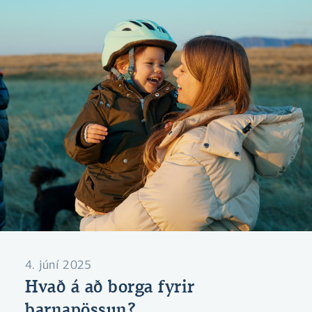
4. júní 2025
Hvað á að borga fyrir
barnapössun?