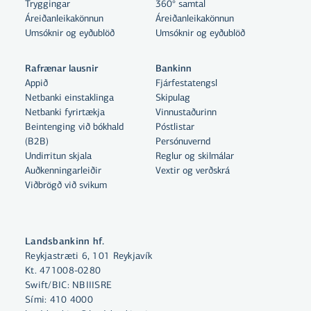
Tryggingar
360° samtal
Áreiðanleikakönnun
Áreiðanleikakönnun
Umsóknir og eyðublöð
Umsóknir og eyðublöð
Rafrænar lausnir
Bankinn
Appið
Fjárfestatengsl
Netbanki einstaklinga
Skipulag
Netbanki fyrirtækja
Vinnustaðurinn
Beintenging við bókhald
Póstlistar
Með því að smella á „Leyfa allar“
(B2B)
Persónuvernd
samþykkir þú notkun á vefkökum
Undirritun skjala
Reglur og skilmálar
Auðkenningarleiðir
Vextir og verðskrá
til þess að auka virkni vefsins,
Viðbrögð við svikum
greina vefnotkun og aðstoða við
markaðssetningu.
Nánar um vefkökur
Landsbankinn hf.
Reykjastræti 6, 101 Reykjavík
Velja vefkökur
Kt. 471008-0280
Swift/BIC: NBIIISRE
Sími:
410 4000
Leyfa allar