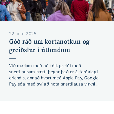
22. maí 2025
Góð ráð um kortanotkun og
greiðslur í útlöndum
Við mælum með að fólk greiði með
snertilausum hætti þegar það er á ferðalagi
erlendis, annað hvort með Apple Pay, Google
Pay eða með því að nota snertilausa virkni
greiðslukorta. Það er samt enn nauðsynlegt að
taka kortin sjálf með í ferðalagið.