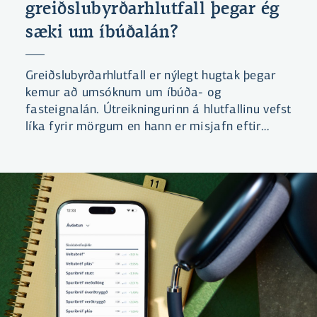
greiðslubyrðarhlutfall þegar ég
sæki um íbúðalán?
Greiðslubyrðarhlutfall er nýlegt hugtak þegar
kemur að umsóknum um íbúða- og
fasteignalán. Útreikningurinn á hlutfallinu vefst
líka fyrir mörgum en hann er misjafn eftir
lánaflokkum.