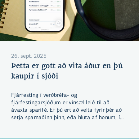
26. sept. 2025
Þetta er gott að vita áður en þú
kaupir í sjóði
Fjárfesting í verðbréfa- og
fjárfestingarsjóðum er vinsæl leið til að
ávaxta sparifé. Ef þú ert að velta fyrir þér að
setja sparnaðinn þinn, eða hluta af honum, í
sjóð er gott að þekkja nokkur lykilhugtök.