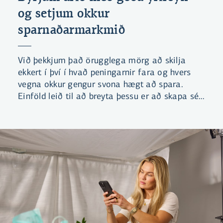
og setjum okkur
sparnaðarmarkmið
Við þekkjum það örugglega mörg að skilja
ekkert í því í hvað peningarnir fara og hvers
vegna okkur gengur svona hægt að spara.
Einföld leið til að breyta þessu er að skapa sér
betri yfirsýn yfir fjármálin.