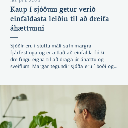
30. jan. 2026
Kaup í sjóðum getur verið
einfaldasta leiðin til að dreifa
áhættunni
Sjóðir eru í stuttu máli safn margra
fjárfestinga og er ætlað að einfalda fólki
dreifingu eigna til að draga úr áhættu og
sveiflum. Margar tegundir sjóða eru í boði og
fylgja þeir ólíkum markmiðum. Sumir sjóðir
stefna til dæmis að því að lágmarka áhættu
eða sérhæfa sig í tilteknum atvinnugreinum
eða hugmyndafræði, s.s. sjálfbærni.