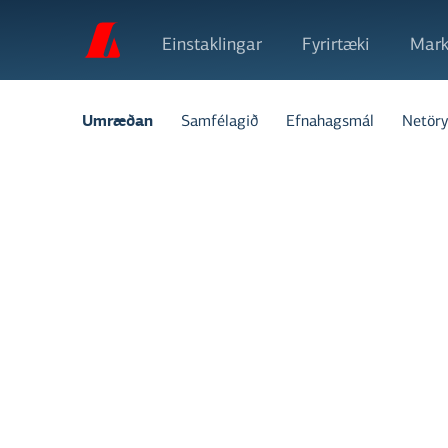
Einstaklingar
Fyrirtæki
Mark
Samfélagið
Efnahagsmál
Netöry
Umræðan