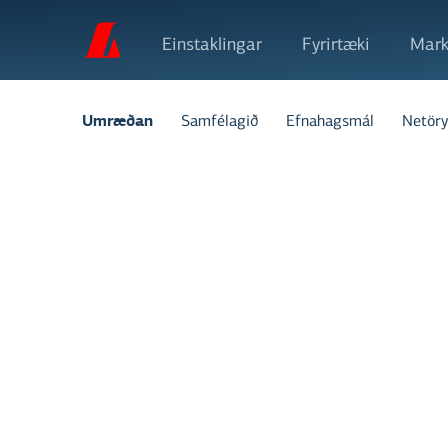
Einstaklingar
Fyrirtæki
Mark
Samfélagið
Efnahagsmál
Netöry
Umræðan