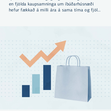
en fjölda kaupsamninga um íbúðarhúsnæði
hefur fækkað á milli ára á sama tíma og fjöldi
íbúða til sölu hefur aukist.