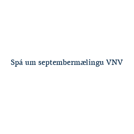
lægri en ella vegna tilfærslna á því hvort
heimilin eða ríki greiða fyrir þjónustu. Hér
er um að ræða hjöðnun á verðbólgu vegna
tæknilegra atriða, þ.e. á því hver greiðir fyrir
þjónustu, fremur en að um minni
verðbólguþrýsting sé að ræða.
Spá um septembermælingu VNV
Vægi í
Breyting
Áhrif
Undirliður
VNV
(spá)
(spá)