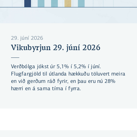
29. júní 2026
Vikubyrjun 29. júní 2026
Verðbólga jókst úr 5,1% í 5,2% í júní.
Flugfargjöld til útlanda hækkuðu töluvert meira
en við gerðum ráð fyrir, en þau eru nú 28%
hærri en á sama tíma í fyrra.