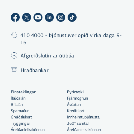
410 4000 - Þjónustuver opið virka daga 9-
16
Afgreiðslutímar útibúa
Hraðbankar
Einstaklingar
Fyrirtæki
Íbúðalán
Fjármögnun
Bílalán
Ávöxtun
Sparnaður
Kreditkort
Greiðslukort
Innheimtuþjónusta
Tryggingar
360° samtal
Áreiðanleikakönnun
Áreiðanleikakönnun