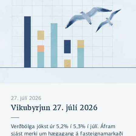
27. júlí 2026
Vikubyrjun 27. júlí 2026
Verðbólga jókst úr 5,2% í 5,3% í júlí. Áfram
sjást merki um hægagang á fasteignamarkaði