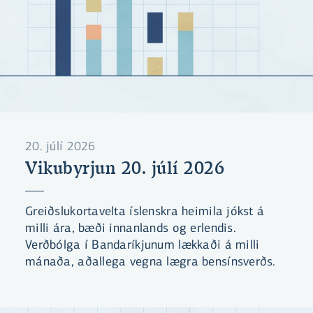
20. júlí 2026
Vikubyrjun 20. júlí 2026
Greiðslukortavelta íslenskra heimila jókst á
milli ára, bæði innanlands og erlendis.
Verðbólga í Bandaríkjunum lækkaði á milli
mánaða, aðallega vegna lægra bensínsverðs.