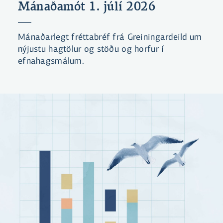
Mánaðamót 1. júlí 2026
Mánaðarlegt fréttabréf frá Greiningardeild um
nýjustu hagtölur og stöðu og horfur í
efnahagsmálum.