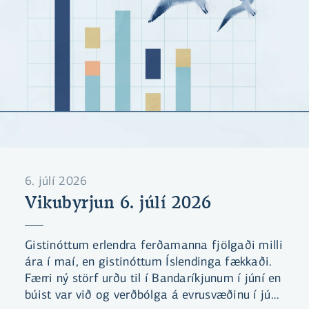
6. júlí 2026
Vikubyrjun 6. júlí 2026
Gistinóttum erlendra ferðamanna fjölgaði milli
ára í maí, en gistinóttum Íslendinga fækkaði.
Færri ný störf urðu til í Bandaríkjunum í júní en
búist var við og verðbólga á evrusvæðinu í júní