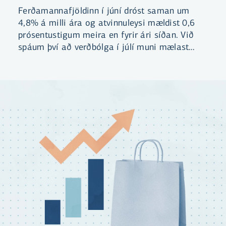
Ferðamannafjöldinn í júní dróst saman um
4,8% á milli ára og atvinnuleysi mældist 0,6
prósentustigum meira en fyrir ári síðan. Við
spáum því að verðbólga í júlí muni mælast
óbreytt á milli mánaða og standa í 5,2%.