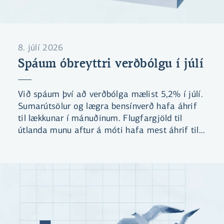
8. júlí 2026
Spáum óbreyttri verðbólgu í júlí
Við spáum því að verðbólga mælist 5,2% í júlí.
Sumarútsölur og lægra bensínverð hafa áhrif
til lækkunar í mánuðinum. Flugfargjöld til
útlanda munu aftur á móti hafa mest áhrif til
hækkunar gangi spá okkar eftir. Við teljum
líklegt að verðbólga mælist yfir
forsenduákvæði kjarasamninga í næsta
mánuði.