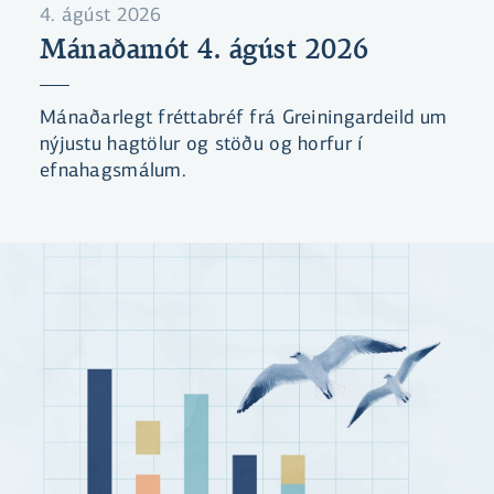
4. ágúst 2026
Mánaðamót 4. ágúst 2026
Mánaðarlegt fréttabréf frá Greiningardeild um
nýjustu hagtölur og stöðu og horfur í
efnahagsmálum.