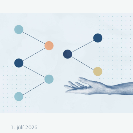
var lægri en búist var við.
1. júlí 2026