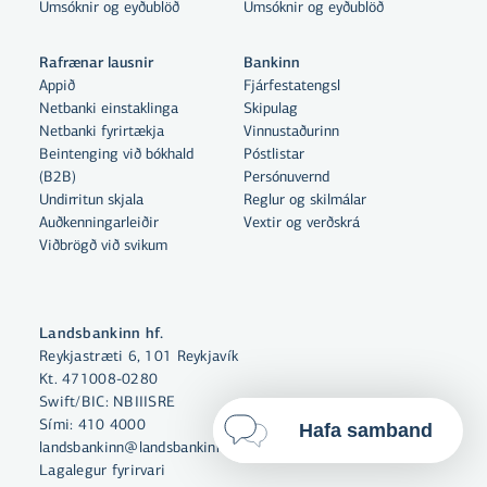
Með því að smella á „Leyfa allar“
Umsóknir og eyðublöð
Umsóknir og eyðublöð
samþykkir þú notkun á vefkökum
til þess að auka virkni vefsins,
Rafrænar lausnir
Bankinn
greina vefnotkun og aðstoða við
Appið
Fjárfestatengsl
Netbanki einstaklinga
Skipulag
markaðssetningu.
Netbanki fyrirtækja
Vinnustaðurinn
Nánar um vefkökur
Beintenging við bókhald
Póstlistar
(B2B)
Persónuvernd
Velja vefkökur
Undirritun skjala
Reglur og skilmálar
Auðkenningarleiðir
Vextir og verðskrá
Viðbrögð við svikum
Leyfa allar
Landsbankinn hf.
Reykjastræti 6, 101 Reykjavík
Kt. 471008-0280
Swift/BIC: NBIIISRE
Sími:
410 4000
Hafa samband
landsbankinn@landsbankinn.is
Lagalegur fyrirvari