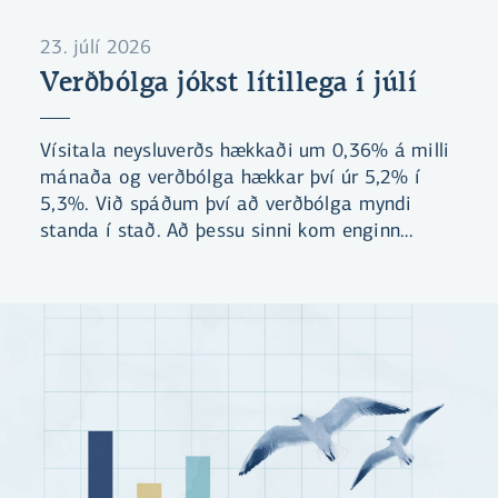
23. júlí 2026
Verðbólga jókst lítillega í júlí
Vísitala neysluverðs hækkaði um 0,36% á milli
mánaða og verðbólga hækkar því úr 5,2% í
5,3%. Við spáðum því að verðbólga myndi
standa í stað. Að þessu sinni kom enginn
undirliður mikið á óvart. Við búumst við að
verðbólgan verði áfram yfir 5% næstu þrjá
mánuði.