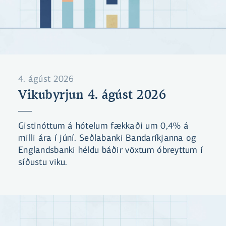
4. ágúst 2026
Vikubyrjun 4. ágúst 2026
Gistinóttum á hótelum fækkaði um 0,4% á
milli ára í júní. Seðlabanki Bandaríkjanna og
Englandsbanki héldu báðir vöxtum óbreyttum í
síðustu viku.