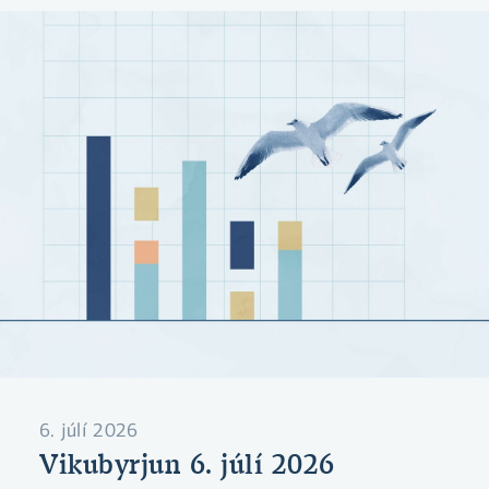
forsenduákvæði kjarasamninga í næsta
mánuði.
6. júlí 2026
Vikubyrjun 6. júlí 2026