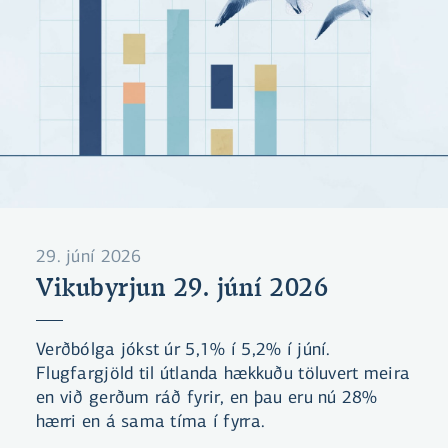
29. júní 2026
Vikubyrjun 29. júní 2026
Verðbólga jókst úr 5,1% í 5,2% í júní.
Flugfargjöld til útlanda hækkuðu töluvert meira
en við gerðum ráð fyrir, en þau eru nú 28%
hærri en á sama tíma í fyrra.