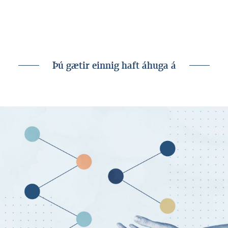
Fjármálaeftirlits Seðlabanka Íslands
(www.sedlabanki.is/fjarmalaeftirlit).
Þú gætir einnig haft áhuga á