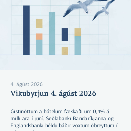
4. ágúst 2026
Vikubyrjun 4. ágúst 2026
Gistinóttum á hótelum fækkaði um 0,4% á
milli ára í júní. Seðlabanki Bandaríkjanna og
Englandsbanki héldu báðir vöxtum óbreyttum í