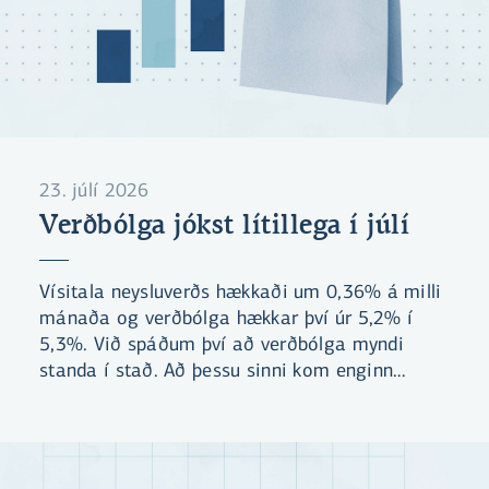
23. júlí 2026
Verðbólga jókst lítillega í júlí
Vísitala neysluverðs hækkaði um 0,36% á milli
mánaða og verðbólga hækkar því úr 5,2% í
5,3%. Við spáðum því að verðbólga myndi
standa í stað. Að þessu sinni kom enginn
undirliður mikið á óvart. Við búumst við að
verðbólgan verði áfram yfir 5% næstu þrjá
mánuði.