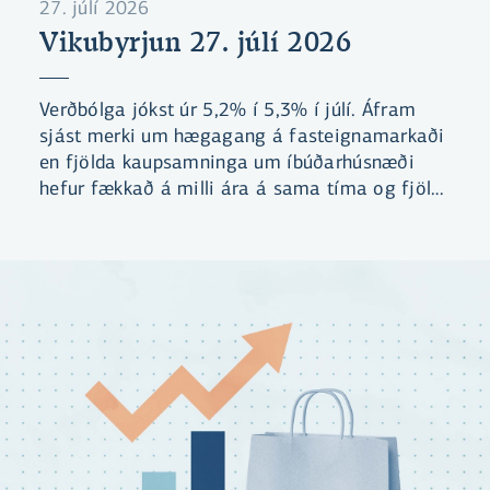
27. júlí 2026
Vikubyrjun 27. júlí 2026
Verðbólga jókst úr 5,2% í 5,3% í júlí. Áfram
sjást merki um hægagang á fasteignamarkaði
en fjölda kaupsamninga um íbúðarhúsnæði
hefur fækkað á milli ára á sama tíma og fjöldi
íbúða til sölu hefur aukist.