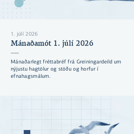
1. júlí 2026
Mánaðamót 1. júlí 2026
Mánaðarlegt fréttabréf frá Greiningardeild um
nýjustu hagtölur og stöðu og horfur í
efnahagsmálum.