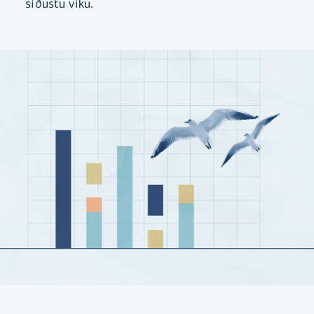
síðustu viku.