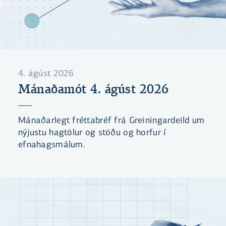
4. ágúst 2026
Mánaðamót 4. ágúst 2026
Mánaðarlegt fréttabréf frá Greiningardeild um
nýjustu hagtölur og stöðu og horfur í
efnahagsmálum.