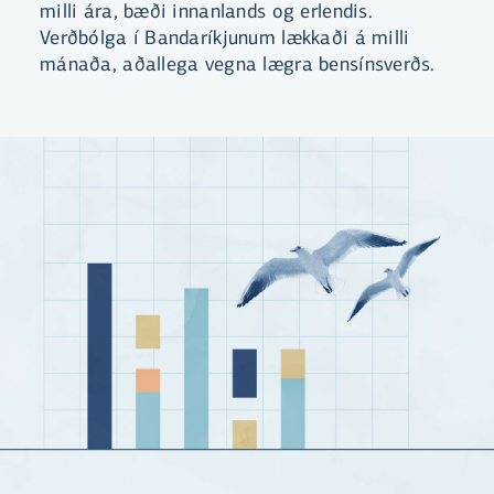
milli ára, bæði innanlands og erlendis.
Verðbólga í Bandaríkjunum lækkaði á milli
mánaða, aðallega vegna lægra bensínsverðs.