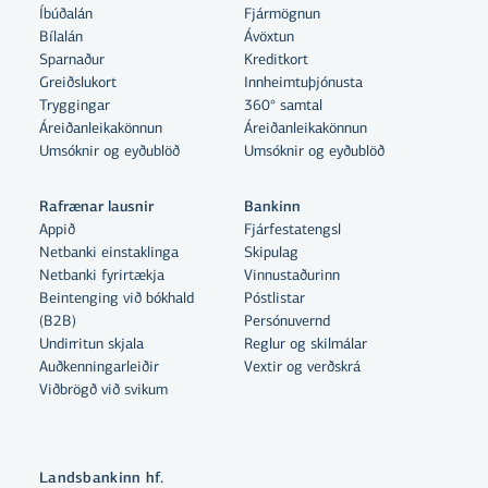
Íbúðalán
Fjármögnun
Bílalán
Ávöxtun
Sparnaður
Kreditkort
Greiðslukort
Innheimtuþjónusta
Tryggingar
360° samtal
Áreiðanleikakönnun
Áreiðanleikakönnun
Umsóknir og eyðublöð
Umsóknir og eyðublöð
Rafrænar lausnir
Bankinn
Appið
Fjárfestatengsl
Netbanki einstaklinga
Skipulag
Netbanki fyrirtækja
Vinnustaðurinn
Beintenging við bókhald
Póstlistar
Með því að smella á „Leyfa allar“
(B2B)
Persónuvernd
samþykkir þú notkun á vefkökum
Undirritun skjala
Reglur og skilmálar
til þess að auka virkni vefsins,
Auðkenningarleiðir
Vextir og verðskrá
Viðbrögð við svikum
greina vefnotkun og aðstoða við
markaðssetningu.
Nánar um vefkökur
Landsbankinn hf.