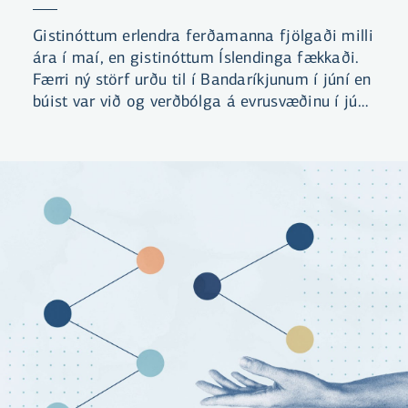
Gistinóttum erlendra ferðamanna fjölgaði milli
ára í maí, en gistinóttum Íslendinga fækkaði.
Færri ný störf urðu til í Bandaríkjunum í júní en
búist var við og verðbólga á evrusvæðinu í júní
var lægri en búist var við.