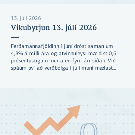
13. júlí 2026
Vikubyrjun 13. júlí 2026
Ferðamannafjöldinn í júní dróst saman um
4,8% á milli ára og atvinnuleysi mældist 0,6
prósentustigum meira en fyrir ári síðan. Við
spáum því að verðbólga í júlí muni mælast
óbreytt á milli mánaða og standa í 5,2%.