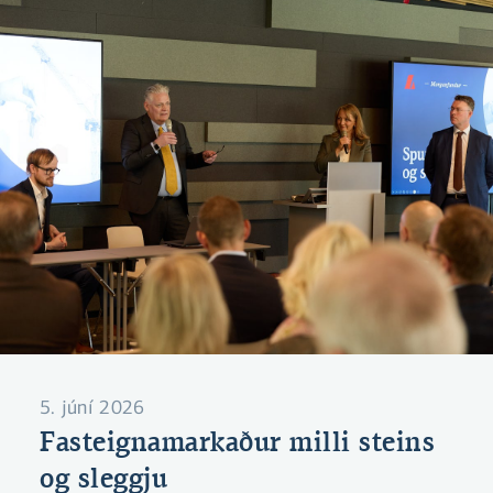
5. júní 2026
Fasteignamarkaður milli steins
og sleggju