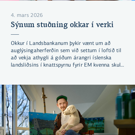
4. mars 2026
Sýnum stuðning okkar í verki
Okkur í Landsbankanum þykir vænt um að
auglýsingaherferðin sem við settum í loftið til
að vekja athygli á góðum árangri íslenska
landsliðsins í knattspyrnu fyrir EM kvenna skuli
hafa fengið þrjár tilnefningar til Lúðursins.
Úrslit verða tilkynnt föstudaginn 6. mars og við
bíðum spennt!