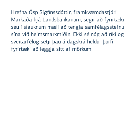
Hrefna Ösp Sigfinssdóttir, framkvæmdastjóri
Markaða hjá Landsbankanum, segir að fyrirtæki
séu í síauknum mæli að tengja samfélagsstefnu
sína við heimsmarkmiðin. Ekki sé nóg að ríki og
sveitarfélög setji þau á dagskrá heldur þurfi
fyrirtæki að leggja sitt af mörkum.
Bankinn leggur áherslu á að
samfélagsábyrgð sé samþætt stefnumörkun
hans í heild. Landsbankinn hefur verið aðili
að
UN Global Compact
í meira en áratug og
er virkur þátttakandi í verkefni Sameinuðu
þjóðanna um ábyrgar fjárfestingar (UN PRI).
Bankinn er stofnaðili að
samtökum um