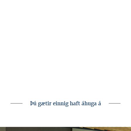
Græn skuldabréf: Fjárfest í
grænni framtíð
Nýlega birtist á Umræðunni grein um græn
skuldabréf eftir Sigrúnu Guðnadóttur,
sérfræðing hjá Mörkuðum Landsbankans og
Hrefnu Ö. Sigfinnsdóttur, framkvæmdastjóra
Markaða.
Þú gætir einnig haft áhuga á