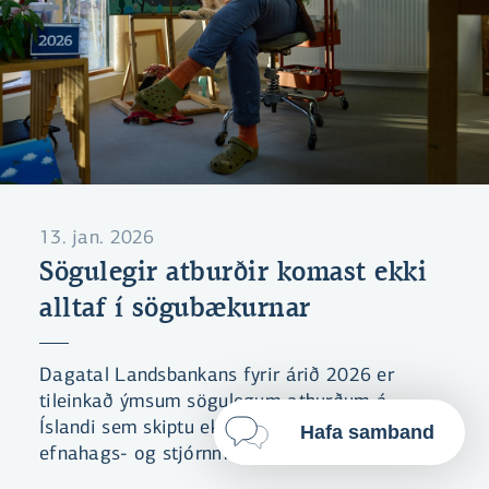
Með því að smella á „Leyfa allar“
samþykkir þú notkun á vefkökum
til þess að auka virkni vefsins,
greina vefnotkun og aðstoða við
markaðssetningu.
Nánar um vefkökur
Velja vefkökur
13. jan. 2026
Leyfa allar
Sögulegir atburðir komast ekki
alltaf í sögubækurnar
Dagatal Landsbankans fyrir árið 2026 er
tileinkað ýmsum sögulegum atburðum á
Íslandi sem skiptu ekki endilega stórmáli í
Hafa samband
efnahags- og stjórnmálasögu landsins en eru
samt sem áður bæði merkilegir og mikilvægir.