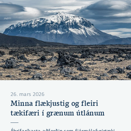
26. mars 2026
Minna flækjustig og fleiri
tækifæri í grænum útlánum
Áhrifaríkasta aðferðin sem fjármálafyrirtæki