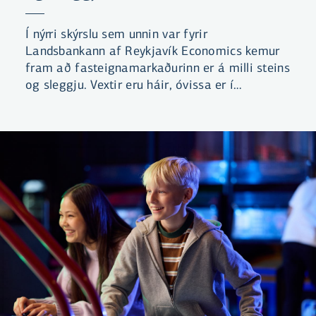
Í nýrri skýrslu sem unnin var fyrir
Landsbankann af Reykjavík Economics kemur
fram að fasteignamarkaðurinn er á milli steins
og sleggju. Vextir eru háir, óvissa er í
efnahagsmálum og lengri tíma tekur að selja
eignir.