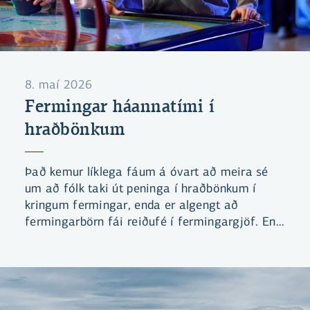
8. maí 2026
Fermingar háannatími í
hraðbönkum
Það kemur líklega fáum á óvart að meira sé
um að fólk taki út peninga í hraðbönkum í
kringum fermingar, enda er algengt að
fermingarbörn fái reiðufé í fermingargjöf. En
hversu mikið meira?