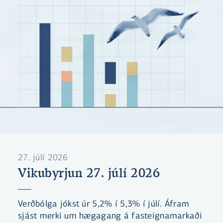
27. júlí 2026
Vikubyrjun 27. júlí 2026
Verðbólga jókst úr 5,2% í 5,3% í júlí. Áfram
sjást merki um hægagang á fasteignamarkaði