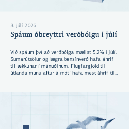
8. júlí 2026
Spáum óbreyttri verðbólgu í júlí
Við spáum því að verðbólga mælist 5,2% í júlí.
Sumarútsölur og lægra bensínverð hafa áhrif
til lækkunar í mánuðinum. Flugfargjöld til
útlanda munu aftur á móti hafa mest áhrif til
hækkunar gangi spá okkar eftir. Við teljum
líklegt að verðbólga mælist yfir
forsenduákvæði kjarasamninga í næsta
mánuði.