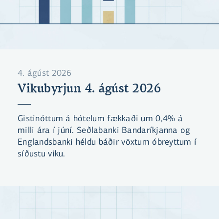
4. ágúst 2026
Vikubyrjun 4. ágúst 2026
Gistinóttum á hótelum fækkaði um 0,4% á
milli ára í júní. Seðlabanki Bandaríkjanna og
Englandsbanki héldu báðir vöxtum óbreyttum í
síðustu viku.