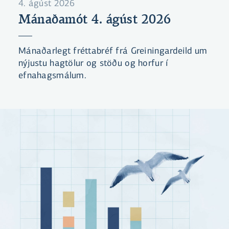
4. ágúst 2026
Mánaðamót 4. ágúst 2026
Mánaðarlegt fréttabréf frá Greiningardeild um
nýjustu hagtölur og stöðu og horfur í
efnahagsmálum.