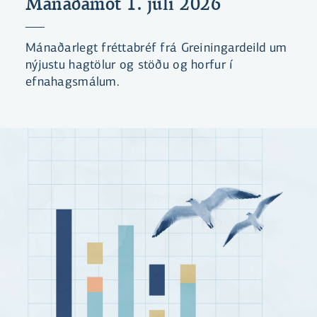
Mánaðamót 1. júlí 2026
Mánaðarlegt fréttabréf frá Greiningardeild um
nýjustu hagtölur og stöðu og horfur í
efnahagsmálum.