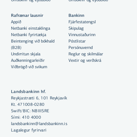
Rafrænar lausnir
Bankinn
Appið
Fjárfestatengsl
Netbanki einstaklinga
Skipulag
Netbanki fyrirtækja
Vinnustaðurinn
Beintenging við bókhald
Póstlistar
Með því að smella á „Leyfa allar“
(B2B)
Persónuvernd
samþykkir þú notkun á vefkökum
Undirritun skjala
Reglur og skilmálar
Auðkenningarleiðir
Vextir og verðskrá
til þess að auka virkni vefsins,
Viðbrögð við svikum
greina vefnotkun og aðstoða við
markaðssetningu.
Nánar um vefkökur
Landsbankinn hf.
Reykjastræti 6, 101 Reykjavík
Velja vefkökur
Kt. 471008-0280
Swift/BIC: NBIIISRE
Sími:
410 4000
Leyfa allar
landsbankinn@landsbankinn.is
Lagalegur fyrirvari