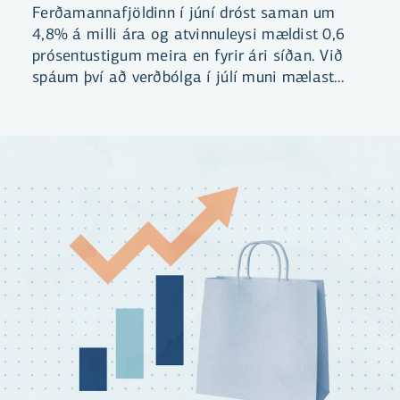
Ferðamannafjöldinn í júní dróst saman um
4,8% á milli ára og atvinnuleysi mældist 0,6
prósentustigum meira en fyrir ári síðan. Við
spáum því að verðbólga í júlí muni mælast
óbreytt á milli mánaða og standa í 5,2%.