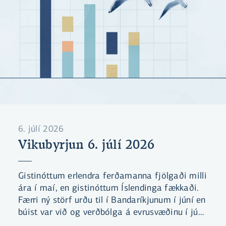
6. júlí 2026
Vikubyrjun 6. júlí 2026
Gistinóttum erlendra ferðamanna fjölgaði milli
ára í maí, en gistinóttum Íslendinga fækkaði.
Færri ný störf urðu til í Bandaríkjunum í júní en
búist var við og verðbólga á evrusvæðinu í júní
var lægri en búist var við.