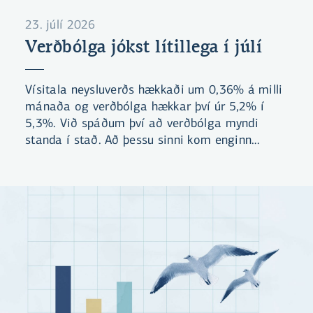
23. júlí 2026
Verðbólga jókst lítillega í júlí
Vísitala neysluverðs hækkaði um 0,36% á milli
mánaða og verðbólga hækkar því úr 5,2% í
5,3%. Við spáðum því að verðbólga myndi
standa í stað. Að þessu sinni kom enginn
undirliður mikið á óvart. Við búumst við að
verðbólgan verði áfram yfir 5% næstu þrjá
mánuði.