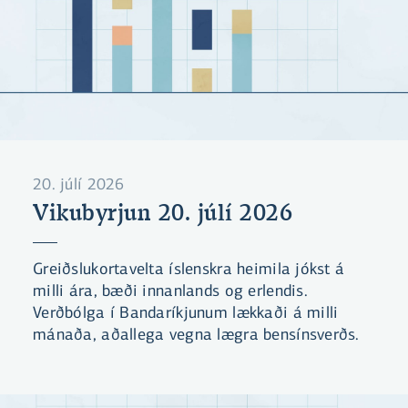
20. júlí 2026
Vikubyrjun 20. júlí 2026
Greiðslukortavelta íslenskra heimila jókst á
milli ára, bæði innanlands og erlendis.
Verðbólga í Bandaríkjunum lækkaði á milli
mánaða, aðallega vegna lægra bensínsverðs.