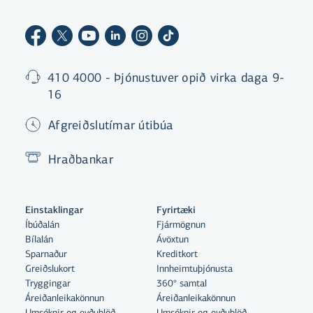
410 4000 - Þjónustuver opið virka daga 9-
16
Afgreiðslutímar útibúa
Hraðbankar
Einstaklingar
Fyrirtæki
Íbúðalán
Fjármögnun
Bílalán
Ávöxtun
Sparnaður
Kreditkort
Greiðslukort
Innheimtuþjónusta
Tryggingar
360° samtal
Áreiðanleikakönnun
Áreiðanleikakönnun
Umsóknir og eyðublöð
Umsóknir og eyðublöð