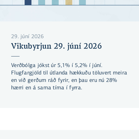
29. júní 2026
Vikubyrjun 29. júní 2026
Verðbólga jókst úr 5,1% í 5,2% í júní.
Flugfargjöld til útlanda hækkuðu töluvert meira
en við gerðum ráð fyrir, en þau eru nú 28%
hærri en á sama tíma í fyrra.