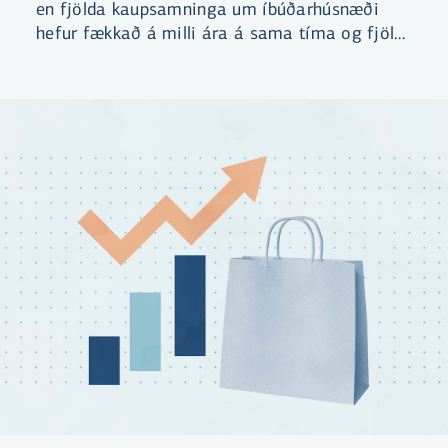
en fjölda kaupsamninga um íbúðarhúsnæði
hefur fækkað á milli ára á sama tíma og fjöldi
íbúða til sölu hefur aukist.