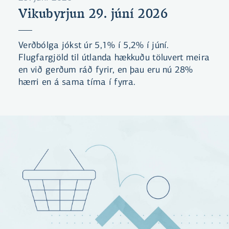
Vikubyrjun 29. júní 2026
Verðbólga jókst úr 5,1% í 5,2% í júní.
Flugfargjöld til útlanda hækkuðu töluvert meira
en við gerðum ráð fyrir, en þau eru nú 28%
hærri en á sama tíma í fyrra.