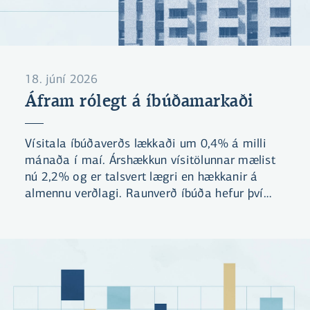
18. júní 2026
Áfram rólegt á íbúðamarkaði
Vísitala íbúðaverðs lækkaði um 0,4% á milli
mánaða í maí. Árshækkun vísitölunnar mælist
nú 2,2% og er talsvert lægri en hækkanir á
almennu verðlagi. Raunverð íbúða hefur því
lækkað um 2,4% á milli ára og maí er sjötti
mánuðurinn í röð þar sem raunverð lækkar á
þann mælikvarða. Velta á íbúðamarkaði hefur
jafnframt verið talsvert minni það sem af er
ári en á sama tímabili í fyrra.