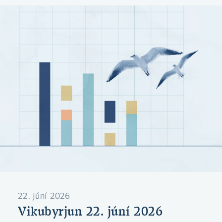
Vísbendingar um kólnun í hagkerfinu og minni
eftirspurn verða sífellt skýrari.
22. júní 2026
Vikubyrjun 22. júní 2026