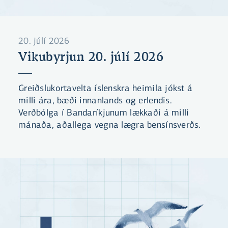
20. júlí 2026
Vikubyrjun 20. júlí 2026
Greiðslukortavelta íslenskra heimila jókst á
milli ára, bæði innanlands og erlendis.
Verðbólga í Bandaríkjunum lækkaði á milli
mánaða, aðallega vegna lægra bensínsverðs.