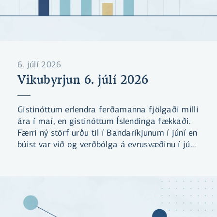
6. júlí 2026
Vikubyrjun 6. júlí 2026
Gistinóttum erlendra ferðamanna fjölgaði milli
ára í maí, en gistinóttum Íslendinga fækkaði.
Færri ný störf urðu til í Bandaríkjunum í júní en
búist var við og verðbólga á evrusvæðinu í júní
var lægri en búist var við.