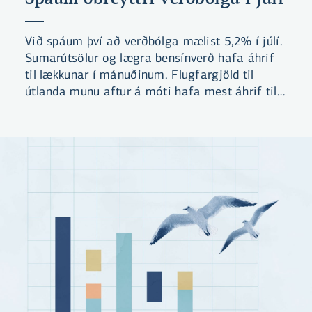
Við spáum því að verðbólga mælist 5,2% í júlí.
Sumarútsölur og lægra bensínverð hafa áhrif
til lækkunar í mánuðinum. Flugfargjöld til
útlanda munu aftur á móti hafa mest áhrif til
hækkunar gangi spá okkar eftir. Við teljum
líklegt að verðbólga mælist yfir
forsenduákvæði kjarasamninga í næsta
mánuði.