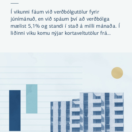
Í vikunni fáum við verðbólgutölur fyrir
júnímánuð, en við spáum því að verðbólga
mælist 5,1% og standi í stað á milli mánaða. Í
liðinni viku komu nýjar kortaveltutölur frá
Seðlabankanum sem sýna að það hægir á vexti
neyslunnar, en þó eru ekki merki um
snöggkólnun líkt og fyrri gögn, sem nú hafa
verið leiðrétt, höfðu bent til.