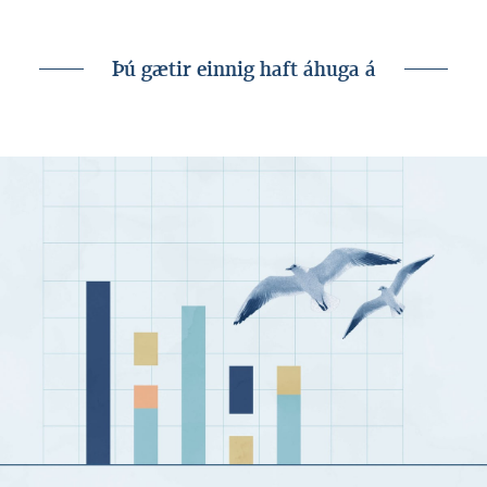
fasteignamarkaði í maí (PDF)
Þú gætir einnig haft áhuga á