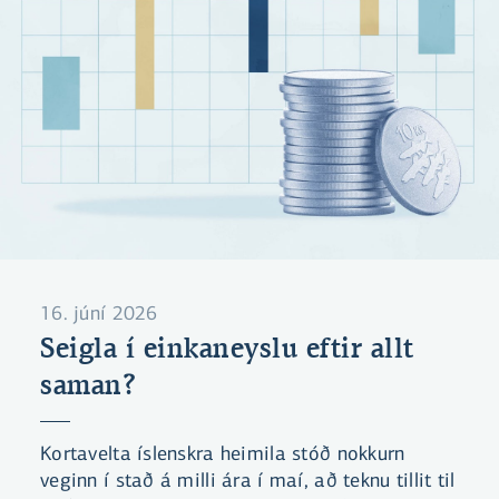
16. júní 2026
Seigla í einkaneyslu eftir allt
saman?
Kortavelta íslenskra heimila stóð nokkurn
veginn í stað á milli ára í maí, að teknu tillit til