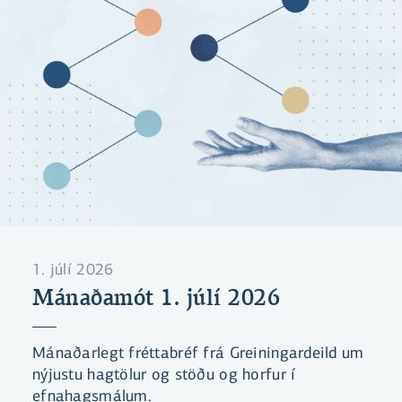
1. júlí 2026
Mánaðamót 1. júlí 2026
Mánaðarlegt fréttabréf frá Greiningardeild um
nýjustu hagtölur og stöðu og horfur í
efnahagsmálum.