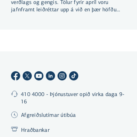
verðlags og gengis. Tölur fyrir apríl voru
jafnframt leiðréttar upp á við en þær höfðu
sýnt töluverðan samdrátt. Gömlu apríltölurnar
voru birtar daginn fyrir ákvörðun
peningastefnunefndar og hafa mögulega haft
áhrif á ákvörðunina. Uppfærðar tölur benda til
þess að áfram hægi á vexti einkaneyslu, en
ekki til snöggkólnunar eins og apríltölurnar
gáfu til kynna.
410 4000 - Þjónustuver opið virka daga 9-
16
Afgreiðslutímar útibúa
Hraðbankar