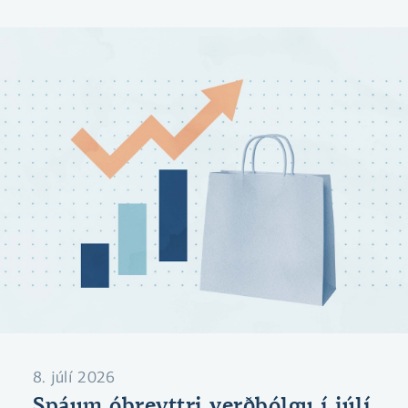
8. júlí 2026
Spáum óbreyttri verðbólgu í júlí