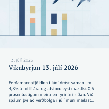
13. júlí 2026
Vikubyrjun 13. júlí 2026
Ferðamannafjöldinn í júní dróst saman um
4,8% á milli ára og atvinnuleysi mældist 0,6
prósentustigum meira en fyrir ári síðan. Við
spáum því að verðbólga í júlí muni mælast
óbreytt á milli mánaða og standa í 5,2%.