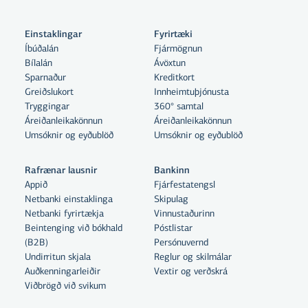
Einstaklingar
Fyrirtæki
Íbúðalán
Fjármögnun
Bílalán
Ávöxtun
Sparnaður
Kreditkort
Greiðslukort
Innheimtuþjónusta
Tryggingar
360° samtal
Áreiðanleikakönnun
Áreiðanleikakönnun
Umsóknir og eyðublöð
Umsóknir og eyðublöð
Rafrænar lausnir
Bankinn
Appið
Fjárfestatengsl
Netbanki einstaklinga
Skipulag
Netbanki fyrirtækja
Vinnustaðurinn
Beintenging við bókhald
Póstlistar
Með því að smella á „Leyfa allar“
(B2B)
Persónuvernd
samþykkir þú notkun á vefkökum
Undirritun skjala
Reglur og skilmálar
Auðkenningarleiðir
Vextir og verðskrá
til þess að auka virkni vefsins,
Viðbrögð við svikum
greina vefnotkun og aðstoða við
markaðssetningu.