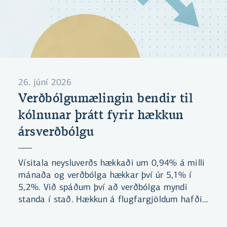
26. júní 2026
Verðbólgumælingin bendir til
kólnunar þrátt fyrir hækkun
ársverðbólgu
Vísitala neysluverðs hækkaði um 0,94% á milli
mánaða og verðbólga hækkar því úr 5,1% í
5,2%. Við spáðum því að verðbólga myndi
standa í stað. Hækkun á flugfargjöldum hafði
mest áhrif til hækkunar á milli mánaða og
skýrir sífellt stærri hluta ársverðbólgunnar.