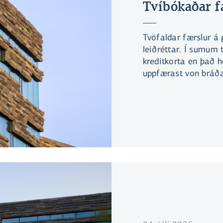
Tvíbókaðar f
Tvöfaldar færslur á 
leiðréttar. Í sumum 
kreditkorta en það h
uppfærast von bráða