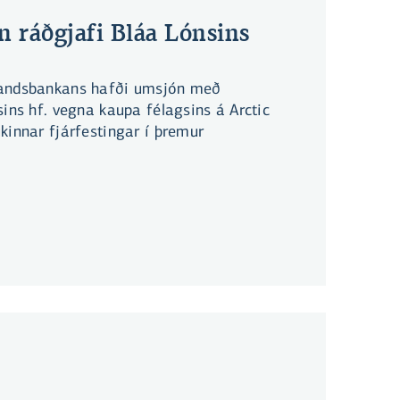
 ráðgjafi Bláa Lónsins
Landsbankans hafði umsjón með
sins hf. vegna kaupa félagsins á Arctic
kinnar fjárfestingar í þremur