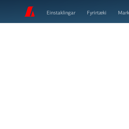
Einstaklingar
Fyrirtæki
Mark