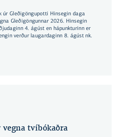
yrk úr Gleðigöngupotti Hinsegin daga
gna Gleðigöngunnar 2026. Hinsegin
iðjudaginn 4. ágúst en hápunkturinn er
ngin verður laugardaginn 8. ágúst nk.
r vegna tvíbókaðra