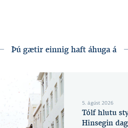
Þú gætir einnig haft áhuga á
5. ágúst 2026
Tólf hlutu st
Hinsegin da