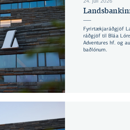
24. júlí 2026
Landsbankinn
Fyrirtækjaráðgjöf 
ráðgjöf til Bláa Lón
Adventures hf. og au
baðlónum.