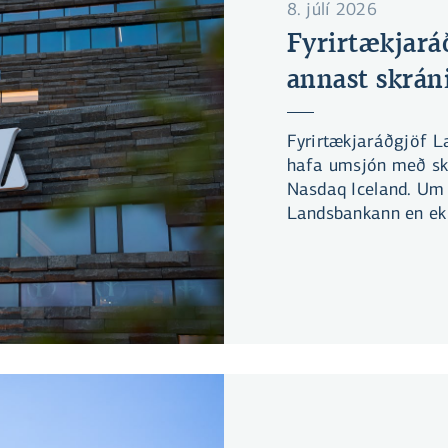
8. júlí 2026
Fyrirtækjará
annast skrán
Fyrirtækjaráðgjöf La
hafa umsjón með sk
Nasdaq Iceland. Um 
Landsbankann en ekki
hlutabréfamarkað.