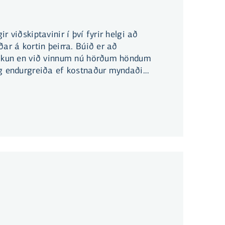
r viðskiptavinir í því fyrir helgi að
ðar á kortin þeirra. Búið er að
bókun en við vinnum nú hörðum höndum
og endurgreiða ef kostnaður myndaðist
na.