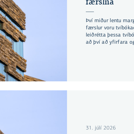
færslna
Því miður lentu margi
færslur voru tvíbóka
leiðrétta þessa tví
að því að yfirfara 
vegna þessara færsl
31. júlí 2026