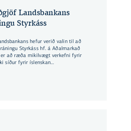
ðgjöf Landsbankans
ingu Styrkáss
ndsbankans hefur verið valin til að
ráningu Styrkáss hf. á Aðalmarkað
er að ræða mikilvægt verkefni fyrir
 síður fyrir íslenskan