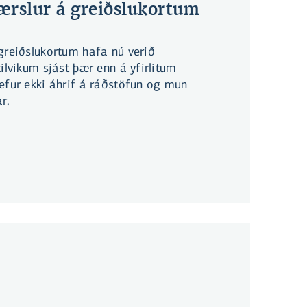
ærslur á greiðslukortum
greiðslukortum hafa nú verið
tilvikum sjást þær enn á yfirlitum
efur ekki áhrif á ráðstöfun og mun
r.