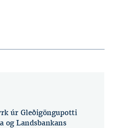
yrk úr Gleðigöngupotti
ga og Landsbankans