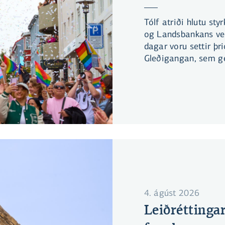
Tólf atriði hlutu st
og Landsbankans ve
dagar voru settir þr
Gleðigangan, sem ge
4. ágúst 2026
Leiðréttinga