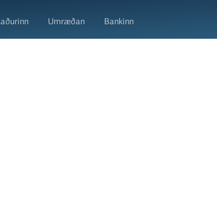
aðurinn
Umræðan
Bankinn