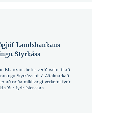
ðgjöf Landsbankans
ingu Styrkáss
ndsbankans hefur verið valin til að
ráningu Styrkáss hf. á Aðalmarkað
er að ræða mikilvægt verkefni fyrir
 síður fyrir íslenskan