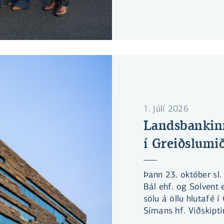
1. júlí 2026
Landsbankinn
í Greiðslumi
Þann 23. október sl.
Bál ehf. og Solvent
sölu á öllu hlutafé í
Símans hf. Viðskipt
samþykki Samkeppnise