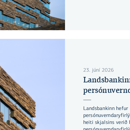
Samkeppniseftirlitið
kaupunum og teldi ek
íhlutunar.
23. júní 2026
Landsbankin
persónuvernd
Landsbankinn hefur
persónuverndaryfirl
heiti skjalsins verið
persónuverndaryfirlý