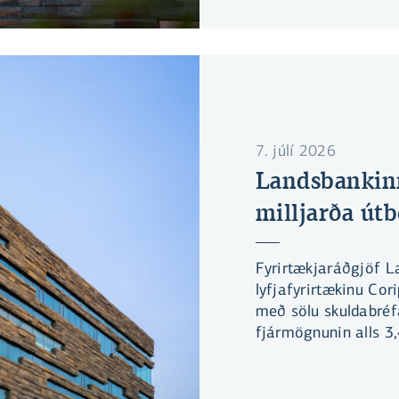
7. júlí 2026
Landsbankinn 
milljarða út
Fyrirtækjaráðgjöf L
lyfjafyrirtækinu Cor
með sölu skuldabré
fjármögnunin alls 3,