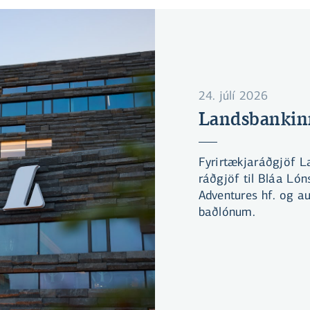
24. júlí 2026
Landsbankinn
Fyrirtækjaráðgjöf 
ráðgjöf til Bláa Lón
Adventures hf. og au
baðlónum.