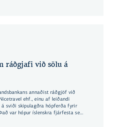
 ráðgjafi við sölu á
andsbankans annaðist ráðgjöf við
 Nicetravel ehf., einu af leiðandi
 á sviði skipulagðra hópferða fyrir
Það var hópur íslenskra fjárfesta sem
.