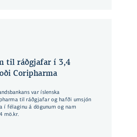
til ráðgjafar í 3,4
boði Coripharma
andsbankans var íslenska
ipharma til ráðgjafar og hafði umsjón
fa í félaginu á dögunum og nam
4 mö.kr.