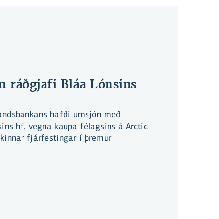
 ráðgjafi Bláa Lónsins
Landsbankans hafði umsjón með
sins hf. vegna kaupa félagsins á Arctic
kinnar fjárfestingar í þremur