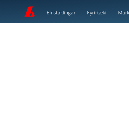
Einstaklingar
Fyrirtæki
Mark