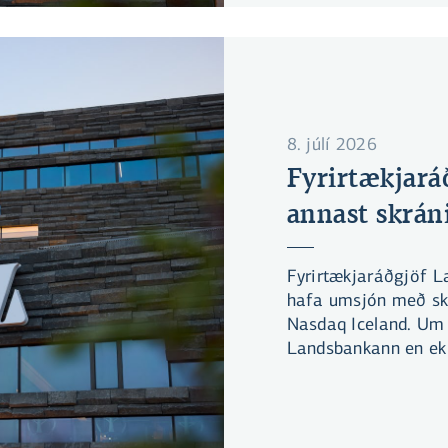
8. júlí 2026
Fyrirtækjará
annast skrán
Fyrirtækjaráðgjöf La
hafa umsjón með sk
Nasdaq Iceland. Um 
Landsbankann en ekki
hlutabréfamarkað.