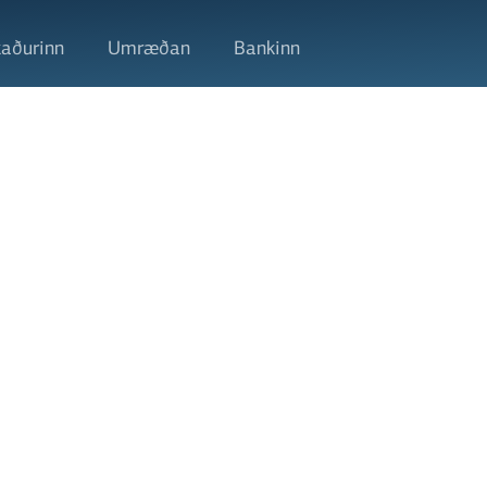
aðurinn
Umræðan
Bankinn