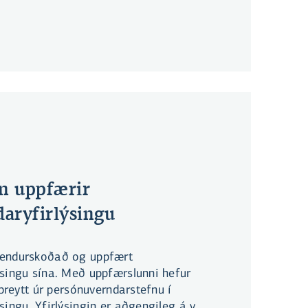
 að stofnunin hefði lokið rannsókn á
ki tilefni til frekari rannsóknar eða
n uppfærir
aryfirlýsingu
 endurskoðað og uppfært
ýsingu sína. Með uppfærslunni hefur
 breytt úr persónuverndarstefnu í
singu. Yfirlýsingin er aðgengileg á vef