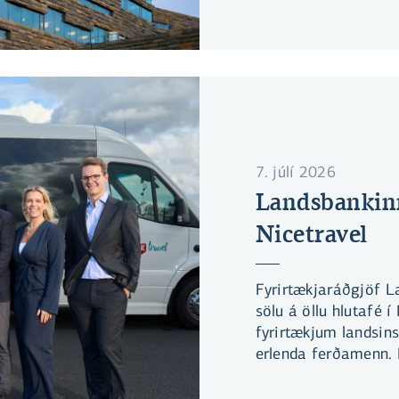
7. júlí 2026
Landsbankinn
Nicetravel
Fyrirtækjaráðgjöf L
sölu á öllu hlutafé í
fyrirtækjum landsins
erlenda ferðamenn. 
festi kaup á félaginu