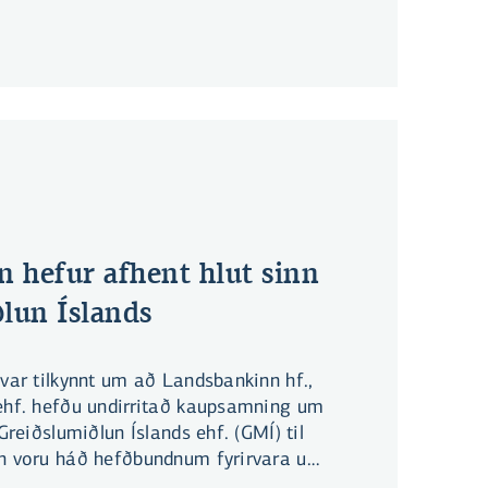
 hefur afhent hlut sinn
ðlun Íslands
 var tilkynnt um að Landsbankinn hf.,
 ehf. hefðu undirritað kaupsamning um
 Greiðslumiðlun Íslands ehf. (GMÍ) til
in voru háð hefðbundnum fyrirvara um
ftirlitsins. Þann 28. maí sl. tilkynnti