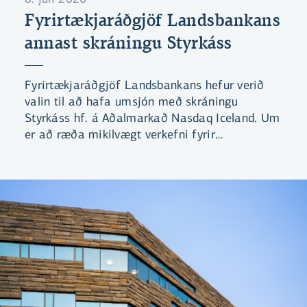
Fyrirtækjaráðgjöf Landsbankans
annast skráningu Styrkáss
Fyrirtækjaráðgjöf Landsbankans hefur verið
valin til að hafa umsjón með skráningu
Styrkáss hf. á Aðalmarkað Nasdaq Iceland. Um
er að ræða mikilvægt verkefni fyrir
Landsbankann en ekki síður fyrir íslenskan
hlutabréfamarkað.