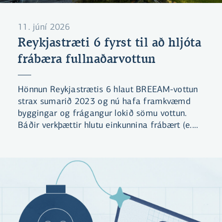
11. júní 2026
Reykjastræti 6 fyrst til að hljóta
frábæra fullnaðarvottun
Hönnun Reykjastrætis 6 hlaut BREEAM-vottun
strax sumarið 2023 og nú hafa framkvæmd
byggingar og frágangur lokið sömu vottun.
Báðir verkþættir hlutu einkunnina frábært (e.
excellent) sem er næsthæsta þrep BREEAM-
vottunarkerfisins. Er bygging bankans fyrsta
framkvæmdin á Íslandi til að hljóta
fullnaðarvottun með þeirri einkunn samkvæmt
nýjum staðli frá 2016.