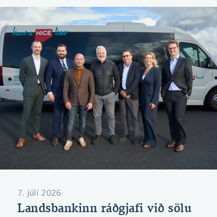
7. júlí 2026
Landsbankinn ráðgjafi við sölu