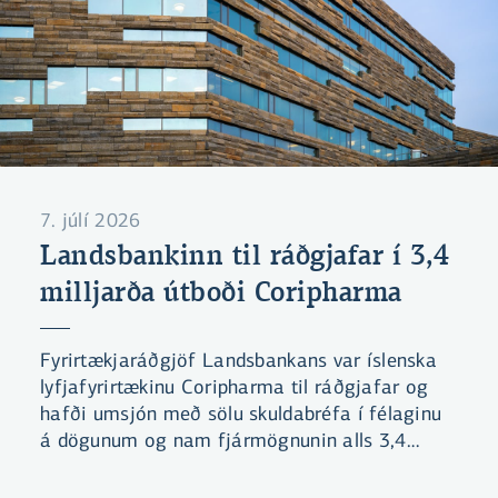
7. júlí 2026
Landsbankinn til ráðgjafar í 3,4
milljarða útboði Coripharma
Fyrirtækjaráðgjöf Landsbankans var íslenska
lyfjafyrirtækinu Coripharma til ráðgjafar og
hafði umsjón með sölu skuldabréfa í félaginu
á dögunum og nam fjármögnunin alls 3,4
mö.kr.