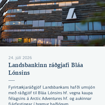
24. júlí 2026
Landsbankinn ráðgjafi Bláa
Lónsins
Fyrirtækjaráðgjöf Landsbankans hafði umsjón
með ráðgjöf til Bláa Lónsins hf. vegna kaupa
félagsins á Arctic Adventures hf. og aukinnar
fjárfestingar í þremur baðlónum.