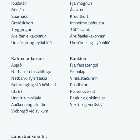
Íbúðalán
Fjármögnun
Bílalán
Ávöxtun
Sparnaður
Kreditkort
Greiðslukort
Innheimtuþjónusta
Tryggingar
360° samtal
Áreiðanleikakönnun
Áreiðanleikakönnun
Umsóknir og eyðublöð
Umsóknir og eyðublöð
Rafrænar lausnir
Bankinn
Appið
Fjárfestatengsl
Netbanki einstaklinga
Skipulag
Netbanki fyrirtækja
Vinnustaðurinn
Beintenging við bókhald
Póstlistar
Með því að smella á „Leyfa allar“
(B2B)
Persónuvernd
samþykkir þú notkun á vefkökum
Undirritun skjala
Reglur og skilmálar
Auðkenningarleiðir
Vextir og verðskrá
til þess að auka virkni vefsins,
Viðbrögð við svikum
greina vefnotkun og aðstoða við
markaðssetningu.
Nánar um vefkökur
Landsbankinn hf.