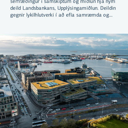
sérfræðingur í samskiptum og miðlun hjá nýrri
deild Landsbankans, Upplýsingamiðlun. Deildin
gegnir lykilhlutverki í að efla samræmda og
stefnumiðaða upplýsingamiðlun bankans.