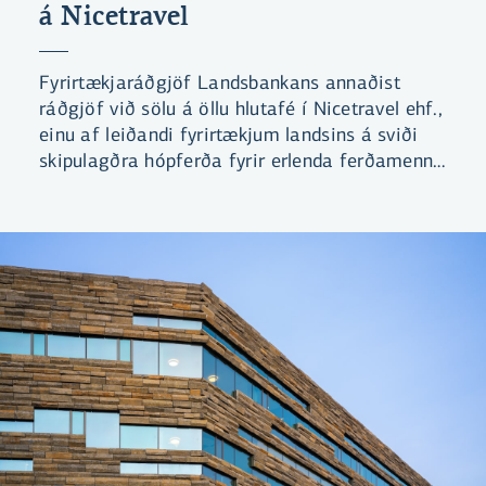
á Nicetravel
Fyrirtækjaráðgjöf Landsbankans annaðist
ráðgjöf við sölu á öllu hlutafé í Nicetravel ehf.,
einu af leiðandi fyrirtækjum landsins á sviði
skipulagðra hópferða fyrir erlenda ferðamenn.
Það var hópur íslenskra fjárfesta sem festi
kaup á félaginu.