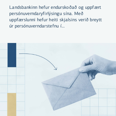
Landsbankinn hefur endurskoðað og uppfært
persónuverndaryfirlýsingu sína. Með
uppfærslunni hefur heiti skjalsins verið breytt
úr persónuverndarstefnu í
persónuverndaryfirlýsingu. Yfirlýsingin er
aðgengileg á vef bankans og hvetjum við
viðskiptavini til að kynna sér efni hennar.