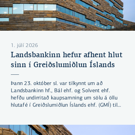
1. júlí 2026
Landsbankinn hefur afhent hlut
sinn í Greiðslumiðlun Íslands
Þann 23. október sl. var tilkynnt um að
Landsbankinn hf., Bál ehf. og Solvent ehf.
hefðu undirritað kaupsamning um sölu á öllu
hlutafé í Greiðslumiðlun Íslands ehf. (GMÍ) til
Símans hf. Viðskiptin voru háð hefðbundnum
fyrirvara um samþykki Samkeppniseftirlitsins.
Þann 28. maí sl. tilkynnti Samkeppniseftirlitið
að stofnunin hefði lokið rannsókn á kaupunum