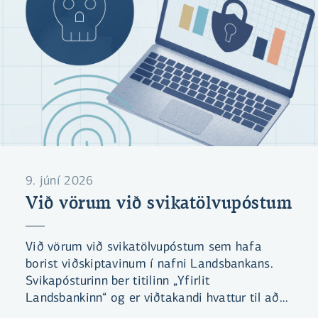
9. júní 2026
Við vörum við svikatölvupóstum
Við vörum við svikatölvupóstum sem hafa
borist viðskiptavinum í nafni Landsbankans.
Svikapósturinn ber titilinn „Yfirlit
Landsbankinn“ og er viðtakandi hvattur til að
yfirfara skráðar upplýsingar um sig hjá