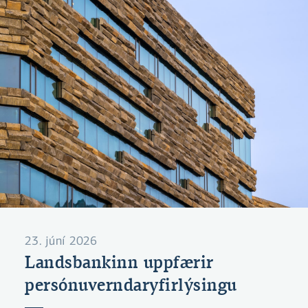
og teldi ekki tilefni til frekari rannsóknar eða
íhlutunar.
23. júní 2026
Landsbankinn uppfærir
persónuverndaryfirlýsingu