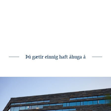
Þú gætir einnig haft áhuga á