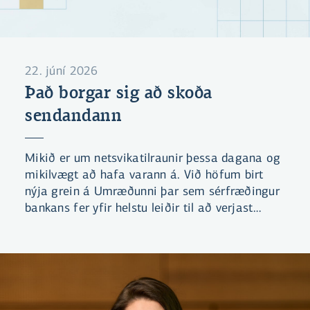
22. júní 2026
Það borgar sig að skoða
sendandann
Mikið er um netsvikatilraunir þessa dagana og
mikilvægt að hafa varann á. Við höfum birt
nýja grein á Umræðunni þar sem sérfræðingur
bankans fer yfir helstu leiðir til að verjast
svikatilraunum. Einnig höfum við gefið út leik
sem miðar að því að læra að þekkja helstu
klækina sem netglæpamenn nota.