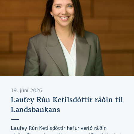
19. júní 2026
Laufey Rún Ketilsdóttir ráðin til
Landsbankans
Laufey Rún Ketilsdóttir hefur verið ráðin