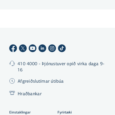
bankanum innan sjö daga. Tilgangur póstsins
er að komast yfir banka- og kortaupplýsingar
viðskiptavina.
410 4000 - Þjónustuver opið virka daga 9-
16
Afgreiðslutímar útibúa
Hraðbankar
Einstaklingar
Fyrirtæki