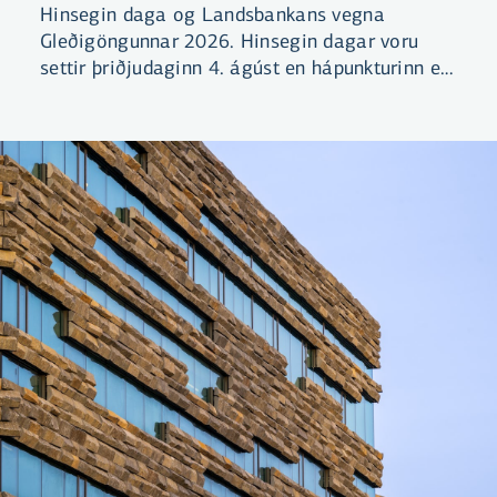
Hinsegin daga og Landsbankans vegna
Gleðigöngunnar 2026. Hinsegin dagar voru
settir þriðjudaginn 4. ágúst en hápunkturinn er
Gleðigangan, sem gengin verður laugardaginn
8. ágúst nk.