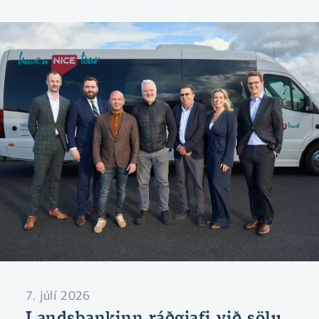
hlutabréfamarkað.
7. júlí 2026
Landsbankinn ráðgjafi við sölu