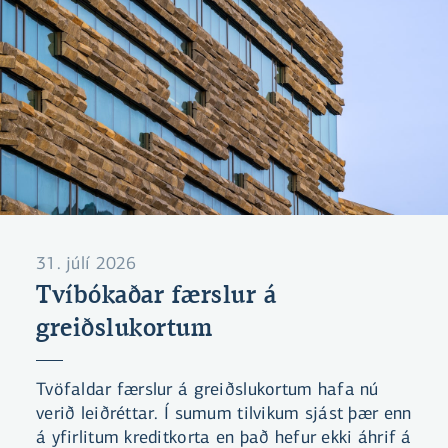
31. júlí 2026
Tvíbókaðar færslur á
greiðslukortum
Tvöfaldar færslur á greiðslukortum hafa nú
verið leiðréttar. Í sumum tilvikum sjást þær enn
á yfirlitum kreditkorta en það hefur ekki áhrif á