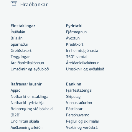
Hraðbankar
Einstaklingar
Fyrirtæki
Íbúðalán
Fjármögnun
Bílalán
Ávöxtun
Sparnaður
Kreditkort
Greiðslukort
Innheimtuþjónusta
Tryggingar
360° samtal
Áreiðanleikakönnun
Áreiðanleikakönnun
Umsóknir og eyðublöð
Umsóknir og eyðublöð
Rafrænar lausnir
Bankinn
Appið
Fjárfestatengsl
Netbanki einstaklinga
Skipulag
Netbanki fyrirtækja
Vinnustaðurinn
Beintenging við bókhald
Póstlistar
Með því að smella á „Leyfa allar“
(B2B)
Persónuvernd
samþykkir þú notkun á vefkökum
Undirritun skjala
Reglur og skilmálar
til þess að auka virkni vefsins,
Auðkenningarleiðir
Vextir og verðskrá