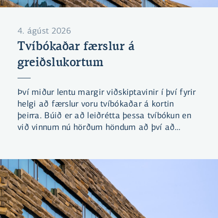
4. ágúst 2026
Tvíbókaðar færslur á
greiðslukortum
Því miður lentu margir viðskiptavinir í því fyrir
helgi að færslur voru tvíbókaðar á kortin
þeirra. Búið er að leiðrétta þessa tvíbókun en
við vinnum nú hörðum höndum að því að
yfirfara og endurgreiða ef kostnaður
myndaðist vegna þessara færslna.