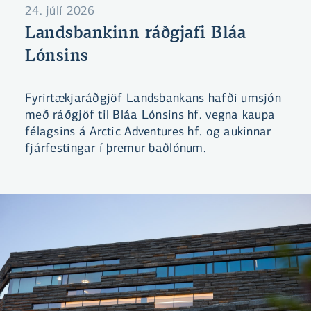
24. júlí 2026
Landsbankinn ráðgjafi Bláa
Lónsins
Fyrirtækjaráðgjöf Landsbankans hafði umsjón
með ráðgjöf til Bláa Lónsins hf. vegna kaupa
félagsins á Arctic Adventures hf. og aukinnar
fjárfestingar í þremur baðlónum.