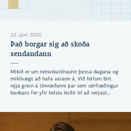
22. júní 2026
Það borgar sig að skoða
sendandann
Mikið er um netsvikatilraunir þessa dagana og
mikilvægt að hafa varann á. Við höfum birt
nýja grein á Umræðunni þar sem sérfræðingur
bankans fer yfir helstu leiðir til að verjast
svikatilraunum. Einnig höfum við gefið út leik
sem miðar að því að læra að þekkja helstu
klækina sem netglæpamenn nota.