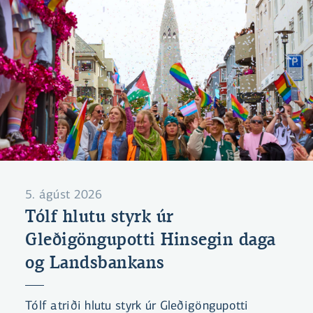
5. ágúst 2026
Tólf hlutu styrk úr
Gleðigöngupotti Hinsegin daga
og Landsbankans
Tólf atriði hlutu styrk úr Gleðigöngupotti