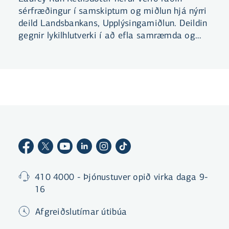
sérfræðingur í samskiptum og miðlun hjá nýrri
deild Landsbankans, Upplýsingamiðlun. Deildin
gegnir lykilhlutverki í að efla samræmda og
stefnumiðaða upplýsingamiðlun bankans.
410 4000 - Þjónustuver opið virka daga 9-
16
Afgreiðslutímar útibúa