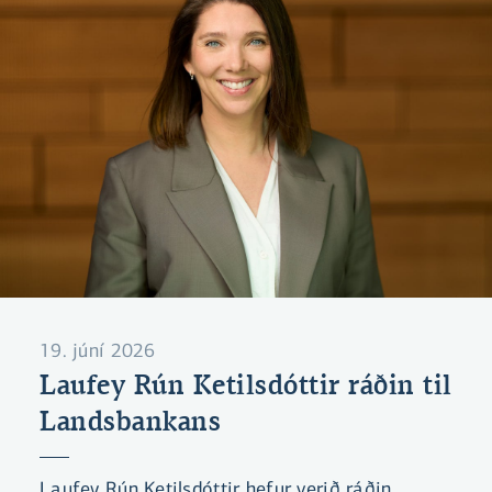
19. júní 2026
Laufey Rún Ketilsdóttir ráðin til
Landsbankans
Laufey Rún Ketilsdóttir hefur verið ráðin