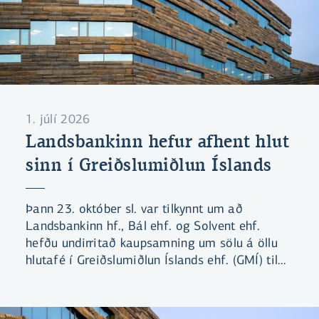
1. júlí 2026
Landsbankinn hefur afhent hlut
sinn í Greiðslumiðlun Íslands
Þann 23. október sl. var tilkynnt um að
Landsbankinn hf., Bál ehf. og Solvent ehf.
hefðu undirritað kaupsamning um sölu á öllu
hlutafé í Greiðslumiðlun Íslands ehf. (GMÍ) til
Símans hf. Viðskiptin voru háð hefðbundnum
fyrirvara um samþykki Samkeppniseftirlitsins.
Þann 28. maí sl. tilkynnti Samkeppniseftirlitið