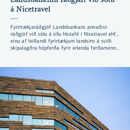
á Nicetravel
Fyrirtækjaráðgjöf Landsbankans annaðist
ráðgjöf við sölu á öllu hlutafé í Nicetravel ehf.,
einu af leiðandi fyrirtækjum landsins á sviði
skipulagðra hópferða fyrir erlenda ferðamenn.
Það var hópur íslenskra fjárfesta sem festi
kaup á félaginu.