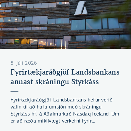
8. júlí 2026
Fyrirtækjaráðgjöf Landsbankans
annast skráningu Styrkáss
Fyrirtækjaráðgjöf Landsbankans hefur verið
valin til að hafa umsjón með skráningu
Styrkáss hf. á Aðalmarkað Nasdaq Iceland. Um
er að ræða mikilvægt verkefni fyrir
Landsbankann en ekki síður fyrir íslenskan