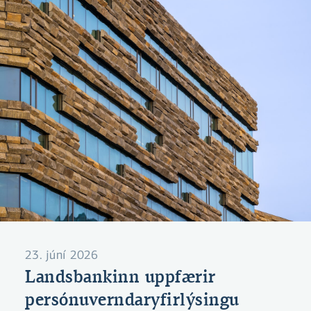
að stofnunin hefði lokið rannsókn á kaupunum
og teldi ekki tilefni til frekari rannsóknar eða
íhlutunar.
23. júní 2026
Landsbankinn uppfærir
persónuverndaryfirlýsingu