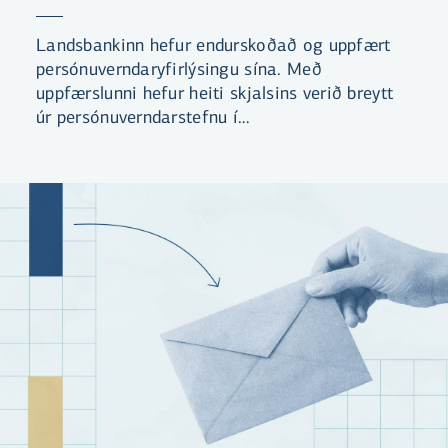
Landsbankinn hefur endurskoðað og uppfært
persónuverndaryfirlýsingu sína. Með
uppfærslunni hefur heiti skjalsins verið breytt
úr persónuverndarstefnu í
persónuverndaryfirlýsingu. Yfirlýsingin er
aðgengileg á vef bankans og hvetjum við
viðskiptavini til að kynna sér efni hennar.