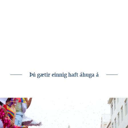
Auk Concordia var skuldabréfinu úthlutað
til núverandi hluthafa og nýrra innlendra
fjárfesta.
Fjármögnunin styður við næsta vaxtarskeið
Coripharma þar sem áherslan verður áfram á
þróun, framleiðslu og sölu eigin
samheitalyfja.
Þú gætir einnig haft áhuga á