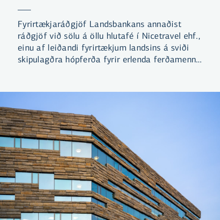
Fyrirtækjaráðgjöf Landsbankans annaðist
ráðgjöf við sölu á öllu hlutafé í Nicetravel ehf.,
einu af leiðandi fyrirtækjum landsins á sviði
skipulagðra hópferða fyrir erlenda ferðamenn.
Það var hópur íslenskra fjárfesta sem festi
kaup á félaginu.