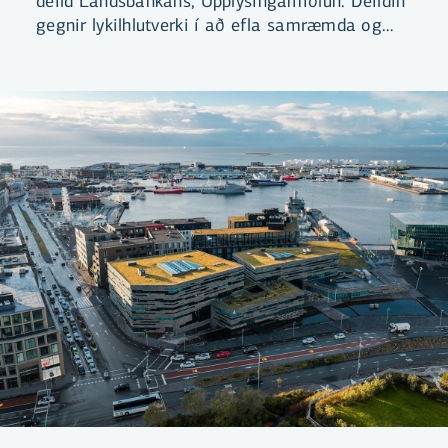
deild Landsbankans, Upplýsingamiðlun. Deildin
gegnir lykilhlutverki í að efla samræmda og
stefnumiðaða upplýsingamiðlun bankans.