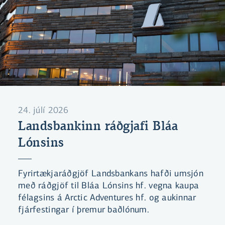
24. júlí 2026
Landsbankinn ráðgjafi Bláa
Lónsins
Fyrirtækjaráðgjöf Landsbankans hafði umsjón
með ráðgjöf til Bláa Lónsins hf. vegna kaupa
félagsins á Arctic Adventures hf. og aukinnar
fjárfestingar í þremur baðlónum.