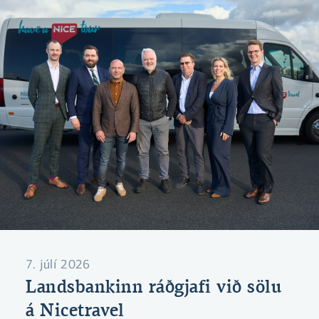
7. júlí 2026
Landsbankinn ráðgjafi við sölu
á Nicetravel