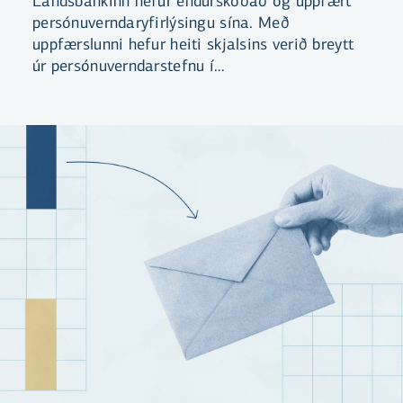
Landsbankinn hefur endurskoðað og uppfært
persónuverndaryfirlýsingu sína. Með
uppfærslunni hefur heiti skjalsins verið breytt
úr persónuverndarstefnu í
persónuverndaryfirlýsingu. Yfirlýsingin er
aðgengileg á vef bankans og hvetjum við
viðskiptavini til að kynna sér efni hennar.