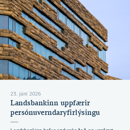
íhlutunar.
23. júní 2026
Landsbankinn uppfærir
persónuverndaryfirlýsingu