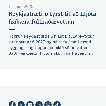
11. júní 2026
Reykjastræti 6 fyrst til að hljóta
frábæra fullnaðarvottun
Hönnun Reykjastrætis 6 hlaut BREEAM-vottun
strax sumarið 2023 og nú hafa framkvæmd
byggingar og frágangur lokið sömu vottun.
Báðir verkþættir hlutu einkunnina frábært (e.
excellent) sem er næsthæsta þrep BREEAM-
vottunarkerfisins. Er bygging bankans fyrsta
framkvæmdin á Íslandi til að hljóta
fullnaðarvottun með þeirri einkunn samkvæmt
nýjum staðli frá 2016.