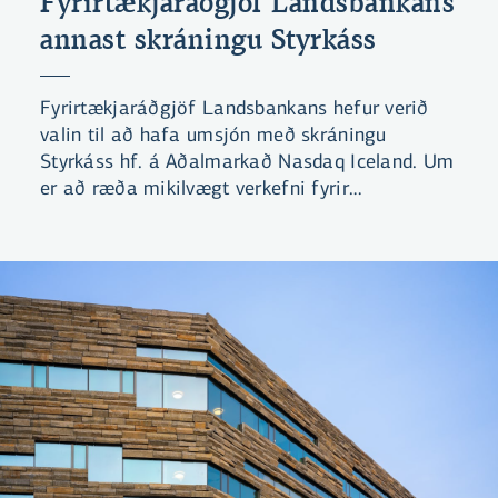
Fyrirtækjaráðgjöf Landsbankans
annast skráningu Styrkáss
Fyrirtækjaráðgjöf Landsbankans hefur verið
valin til að hafa umsjón með skráningu
Styrkáss hf. á Aðalmarkað Nasdaq Iceland. Um
er að ræða mikilvægt verkefni fyrir
Landsbankann en ekki síður fyrir íslenskan
hlutabréfamarkað.