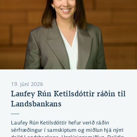
19. júní 2026
Laufey Rún Ketilsdóttir ráðin til
Landsbankans
Laufey Rún Ketilsdóttir hefur verið ráðin
sérfræðingur í samskiptum og miðlun hjá nýrri