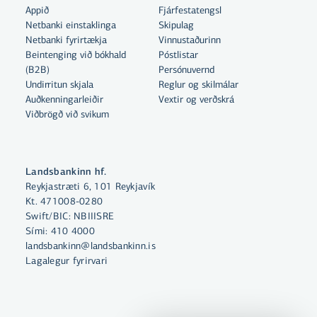
Appið
Fjárfestatengsl
Netbanki einstaklinga
Skipulag
Netbanki fyrirtækja
Vinnustaðurinn
Beintenging við bókhald
Póstlistar
Með því að smella á „Leyfa allar“
(B2B)
Persónuvernd
samþykkir þú notkun á vefkökum
Undirritun skjala
Reglur og skilmálar
til þess að auka virkni vefsins,
Auðkenningarleiðir
Vextir og verðskrá
Viðbrögð við svikum
greina vefnotkun og aðstoða við
markaðssetningu.
Nánar um vefkökur
Landsbankinn hf.
Reykjastræti 6, 101 Reykjavík
Velja vefkökur
Kt. 471008-0280
Swift/BIC: NBIIISRE
Sími:
410 4000
Leyfa allar
landsbankinn@landsbankinn.is
Lagalegur fyrirvari