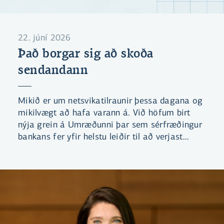
22. júní 2026
Það borgar sig að skoða
sendandann
Mikið er um netsvikatilraunir þessa dagana og
mikilvægt að hafa varann á. Við höfum birt
nýja grein á Umræðunni þar sem sérfræðingur
bankans fer yfir helstu leiðir til að verjast
svikatilraunum. Einnig höfum við gefið út leik
sem miðar að því að læra að þekkja helstu
klækina sem netglæpamenn nota.