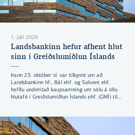
1. júlí 2026
Landsbankinn hefur afhent hlut
sinn í Greiðslumiðlun Íslands
Þann 23. október sl. var tilkynnt um að
Landsbankinn hf., Bál ehf. og Solvent ehf.
hefðu undirritað kaupsamning um sölu á öllu
hlutafé í Greiðslumiðlun Íslands ehf. (GMÍ) til
Símans hf. Viðskiptin voru háð hefðbundnum
fyrirvara um samþykki Samkeppniseftirlitsins.
Þann 28. maí sl. tilkynnti Samkeppniseftirlitið
að stofnunin hefði lokið rannsókn á kaupunum
og teldi ekki tilefni til frekari rannsóknar eða