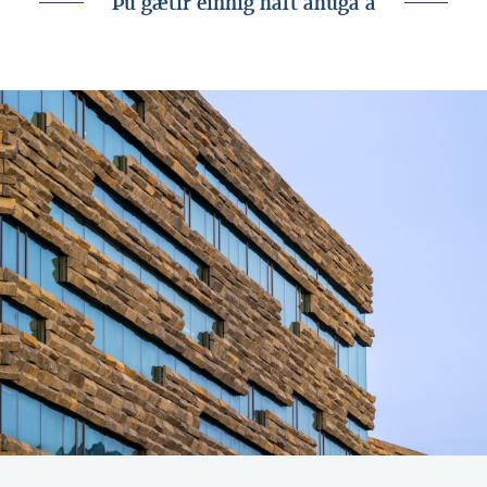
Þú gætir einnig haft áhuga á