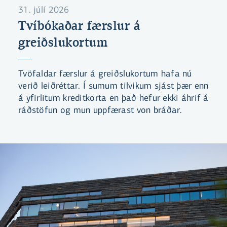
31. júlí 2026
Tvíbókaðar færslur á
greiðslukortum
Tvöfaldar færslur á greiðslukortum hafa nú
verið leiðréttar. Í sumum tilvikum sjást þær enn
á yfirlitum kreditkorta en það hefur ekki áhrif á
ráðstöfun og mun uppfærast von bráðar.