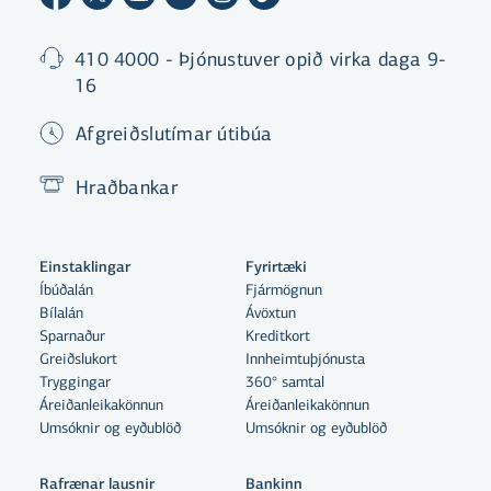
410 4000 - Þjónustuver opið virka daga 9-
16
Afgreiðslutímar útibúa
Hraðbankar
Einstaklingar
Fyrirtæki
Íbúðalán
Fjármögnun
Bílalán
Ávöxtun
Sparnaður
Kreditkort
Greiðslukort
Innheimtuþjónusta
Tryggingar
360° samtal
Áreiðanleikakönnun
Áreiðanleikakönnun
Umsóknir og eyðublöð
Umsóknir og eyðublöð
Rafrænar lausnir
Bankinn