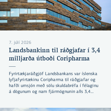
7. júlí 2026
Landsbankinn til ráðgjafar í 3,4
milljarða útboði Coripharma
Fyrirtækjaráðgjöf Landsbankans var íslenska
lyfjafyrirtækinu Coripharma til ráðgjafar og
hafði umsjón með sölu skuldabréfa í félaginu
á dögunum og nam fjármögnunin alls 3,4
mö.kr.