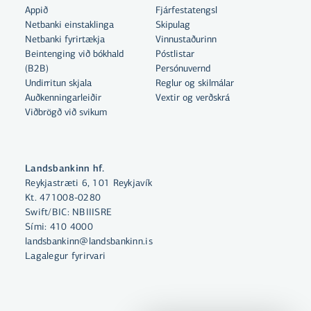
Appið
Fjárfestatengsl
Netbanki einstaklinga
Skipulag
Netbanki fyrirtækja
Vinnustaðurinn
Beintenging við bókhald
Póstlistar
Með því að smella á „Leyfa allar“
(B2B)
Persónuvernd
samþykkir þú notkun á vefkökum
Undirritun skjala
Reglur og skilmálar
til þess að auka virkni vefsins,
Auðkenningarleiðir
Vextir og verðskrá
Viðbrögð við svikum
greina vefnotkun og aðstoða við
markaðssetningu.
Nánar um vefkökur
Landsbankinn hf.
Reykjastræti 6, 101 Reykjavík
Velja vefkökur
Kt. 471008-0280
Swift/BIC: NBIIISRE
Sími:
410 4000
Leyfa allar
landsbankinn@landsbankinn.is
Lagalegur fyrirvari