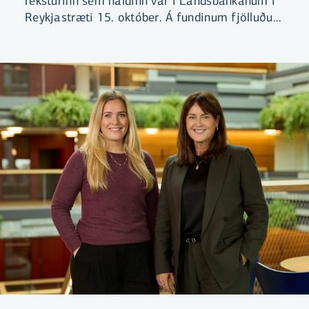
reksturinn sem haldinn var í Landsbankanum í
Reykjastræti 15. október. Á fundinum fjölluðu
eigendur og stjórnendur hjá fimm fyrirtækjum
um hvernig hagnýting gagna gerir betri
ákvarðanir mögulegar.