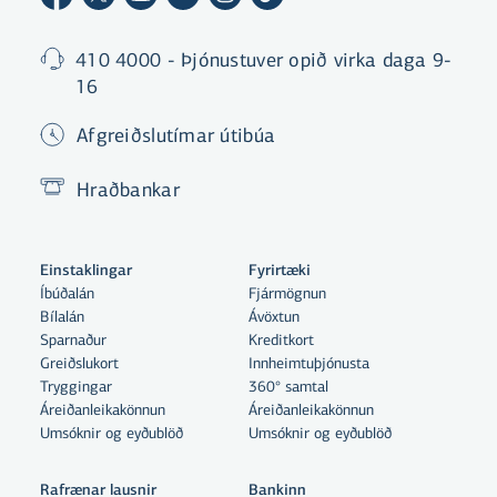
410 4000 - Þjónustuver opið virka daga 9-
16
Afgreiðslutímar útibúa
Hraðbankar
Einstaklingar
Fyrirtæki
Íbúðalán
Fjármögnun
Bílalán
Ávöxtun
Sparnaður
Kreditkort
Greiðslukort
Innheimtuþjónusta
Tryggingar
360° samtal
Áreiðanleikakönnun
Áreiðanleikakönnun
Umsóknir og eyðublöð
Umsóknir og eyðublöð
Rafrænar lausnir
Bankinn