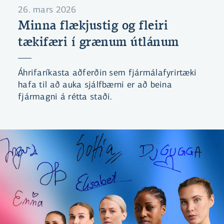
26. mars 2026
Minna flækjustig og fleiri
tækifæri í grænum útlánum
Áhrifaríkasta aðferðin sem fjármálafyrirtæki
hafa til að auka sjálfbærni er að beina
fjármagni á rétta staði.