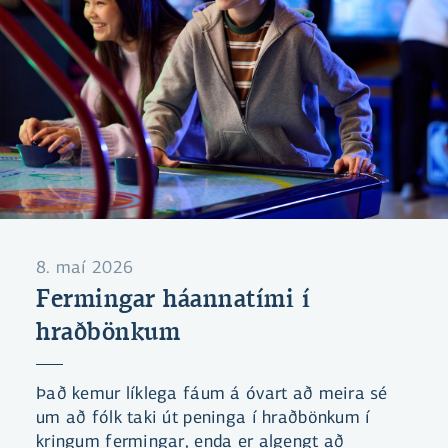
8. maí 2026
Fermingar háannatími í
hraðbönkum
Það kemur líklega fáum á óvart að meira sé
um að fólk taki út peninga í hraðbönkum í
kringum fermingar, enda er algengt að