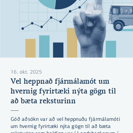
16. okt. 2025
Vel heppnað fjármálamót um
hvernig fyrirtæki nýta gögn til
að bæta reksturinn
Góð aðsókn var að vel heppnuðu fjármálamóti
um hvernig fyrirtæki nýta gögn til að bæta