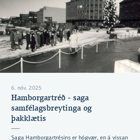
6. nóv. 2025
Hamborgartréð - saga
samfélagsbreytinga og
þakklætis
Saga Hamborgartrésins er hógvær, en á vissan