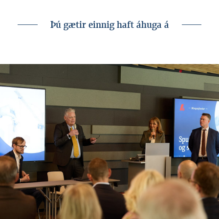
Þú gætir einnig haft áhuga á