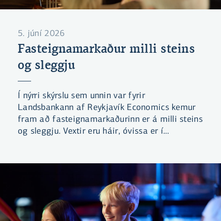
5. júní 2026
Fasteignamarkaður milli steins
og sleggju
Í nýrri skýrslu sem unnin var fyrir
Landsbankann af Reykjavík Economics kemur
fram að fasteignamarkaðurinn er á milli steins
og sleggju. Vextir eru háir, óvissa er í
efnahagsmálum og lengri tíma tekur að selja
eignir.