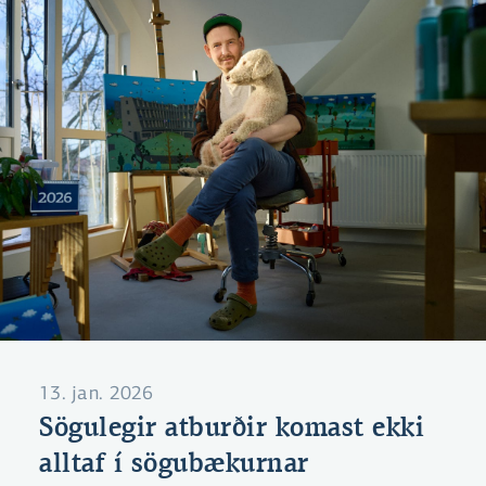
13. jan. 2026
Sögulegir atburðir komast ekki
alltaf í sögubækurnar