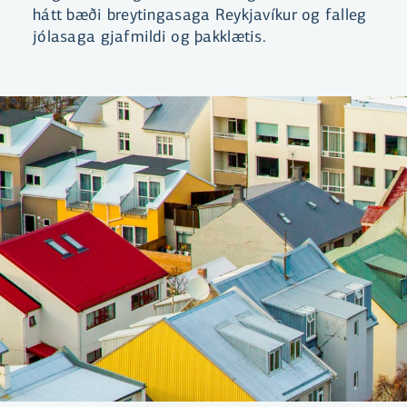
hátt bæði breytingasaga Reykjavíkur og falleg
jólasaga gjafmildi og þakklætis.