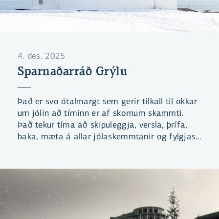
4. des. 2025
Sparnaðarráð Grýlu
Það er svo ótalmargt sem gerir tilkall til okkar
um jólin að tíminn er af skornum skammti.
Það tekur tíma að skipuleggja, versla, þrífa,
baka, mæta á allar jólaskemmtanir og fylgjast
nógu vel með jólabókaflóðinu til að vera
gjaldgeng á kaffistofunni eða í
saumaklúbbnum ... Hvernig eigum við að finna
tíma fyrir þetta allt? Við hringdum í vin – Grýlu.