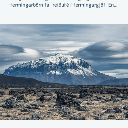
fermingarbörn fái reiðufé í fermingargjöf. En
hversu mikið meira?