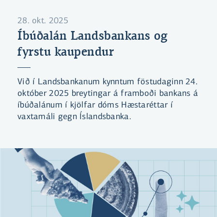
28. okt. 2025
Íbúðalán Landsbankans og
fyrstu kaupendur
Við í Landsbankanum kynntum föstudaginn 24.
október 2025 breytingar á framboði bankans á
íbúðalánum í kjölfar dóms Hæstaréttar í
vaxtamáli gegn Íslandsbanka.