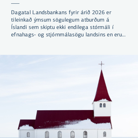
Dagatal Landsbankans fyrir árið 2026 er
tileinkað ýmsum sögulegum atburðum á
Íslandi sem skiptu ekki endilega stórmáli í
efnahags- og stjórnmálasögu landsins en eru
samt sem áður bæði merkilegir og mikilvægir.
Við fengum myndlistarmanninn Þorvald
Jónsson til að gera nokkrum slíkum atburðum
skil.