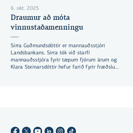
6. okt. 2025
Draumur að móta
vinnustaðamenningu
Sirra Guðmundsdóttir er mannauðsstjóri
Landsbankans. Sirra tók við starfi
mannauðsstjóra fyrir tæpum fjórum árum og
Klara Steinarsdóttir hefur farið fyrir fræðslu
og þróun síðan 2023. Á þessum tíma hafa
miklar breytingar átt sér stað og mörg
spennandi verkefni verið í farvatninu.