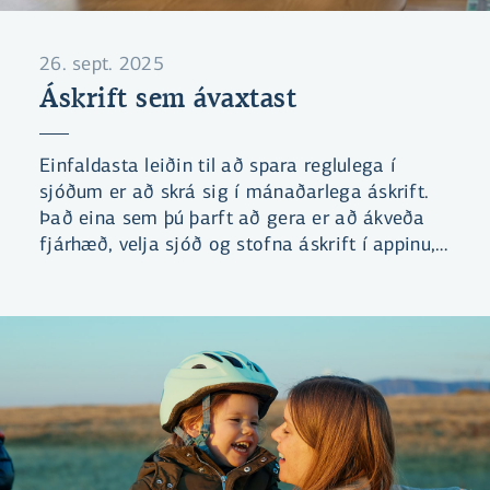
26. sept. 2025
Áskrift sem ávaxtast
Einfaldasta leiðin til að spara reglulega í
sjóðum er að skrá sig í mánaðarlega áskrift.
Það eina sem þú þarft að gera er að ákveða
fjárhæð, velja sjóð og stofna áskrift í appinu,
netbankanum eða á l.is, við sjáum um rest.