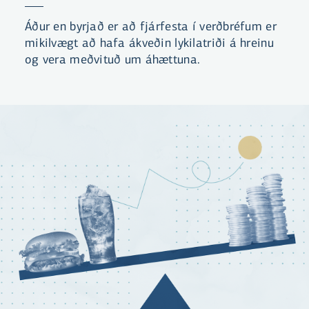
Áður en byrjað er að fjárfesta í verðbréfum er
mikilvægt að hafa ákveðin lykilatriði á hreinu
og vera meðvituð um áhættuna.