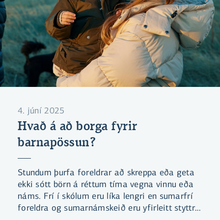
4. júní 2025
Hvað á að borga fyrir
barnapössun?
Stundum þurfa foreldrar að skreppa eða geta
ekki sótt börn á réttum tíma vegna vinnu eða
náms. Frí í skólum eru líka lengri en sumarfrí
foreldra og sumarnámskeið eru yfirleitt styttri
en vinnudagur. Því þarf stundum að redda