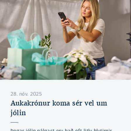
28. nóv. 2025
Aukakrónur koma sér vel um
jólin
Þegar jólin nálgast eru það oft litlu hlutirnir