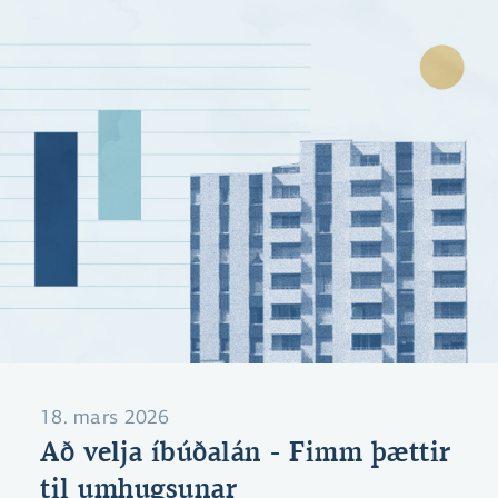
18. mars 2026
Að velja íbúðalán - Fimm þættir
til umhugsunar