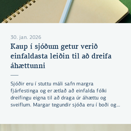
30. jan. 2026
Kaup í sjóðum getur verið
einfaldasta leiðin til að dreifa
áhættunni
Sjóðir eru í stuttu máli safn margra
fjárfestinga og er ætlað að einfalda fólki
dreifingu eigna til að draga úr áhættu og
sveiflum. Margar tegundir sjóða eru í boði og
fylgja þeir ólíkum markmiðum. Sumir sjóðir
stefna til dæmis að því að lágmarka áhættu
eða sérhæfa sig í tilteknum atvinnugreinum