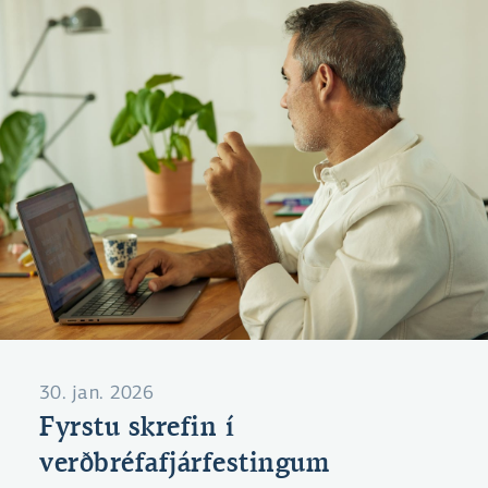
eða hugmyndafræði, s.s. sjálfbærni.
30. jan. 2026
Fyrstu skrefin í
verðbréfafjárfestingum