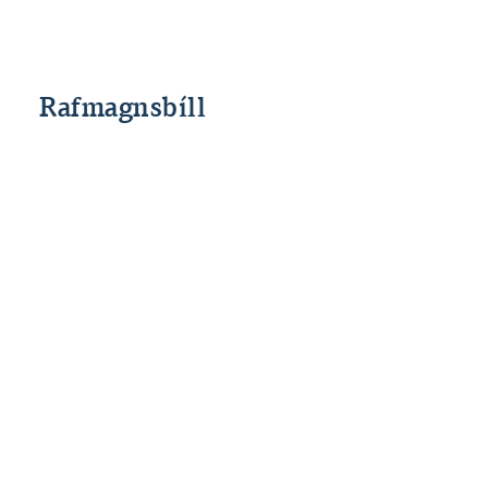
lántökugjöldum við kaup á vistvænum bílum.
Rafmagnsbíll
Án
Með
lántökugjalds
lántökugjaldi
4.990.000
Kaupverð
4.990.000 kr.
kr.
Innborgun
998.000 kr.
998.000 kr.
3.992.000