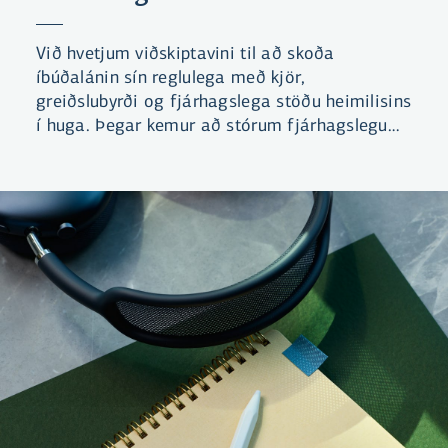
Við hvetjum viðskiptavini til að skoða
íbúðalánin sín reglulega með kjör,
greiðslubyrði og fjárhagslega stöðu heimilisins
í huga. Þegar kemur að stórum fjárhagslegum
skuldbindingum er að mörgu að huga og
mikilvægt að skoða hina ýmsu þætti út frá
eigin aðstæðum, til að mynda fasta eða
breytilega vexti, verðbólgu, stýrivexti, lánstíma
og afborgunarleiðir.