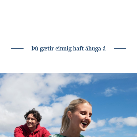
undirbúa framtíðina, tímamótin, viðgerðirnar
eða húsnæðiskaupin.
Þú gætir einnig haft áhuga á