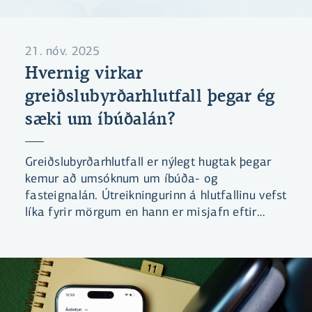
21. nóv. 2025
Hvernig virkar
greiðslubyrðarhlutfall þegar ég
sæki um íbúðalán?
Greiðslubyrðarhlutfall er nýlegt hugtak þegar
kemur að umsóknum um íbúða- og
fasteignalán. Útreikningurinn á hlutfallinu vefst
líka fyrir mörgum en hann er misjafn eftir
lánaflokkum.