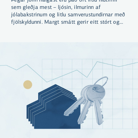
sem gleðja mest – ljósin, ilmurinn af
jólabakstrinum og litlu samverustundirnar með
fjölskyldunni. Margt smátt gerir eitt stórt og
það vita Aukakrónusafnarar, sem margir
hverjir safna Aukakrónum í myndarlegan
jólasjóð sem hægt er að nýta í jólagjafir,
jólamatinn eða til að gera sér dagamun um
jólin.