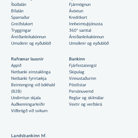
Íbúðalán
Fjármögnun
Bílalán
Ávöxtun
Sparnaður
Kreditkort
Greiðslukort
Innheimtuþjónusta
Tryggingar
360° samtal
Áreiðanleikakönnun
Áreiðanleikakönnun
Umsóknir og eyðublöð
Umsóknir og eyðublöð
Rafrænar lausnir
Bankinn
Appið
Fjárfestatengsl
Netbanki einstaklinga
Skipulag
Netbanki fyrirtækja
Vinnustaðurinn
Beintenging við bókhald
Póstlistar
Með því að smella á „Leyfa allar“
(B2B)
Persónuvernd
samþykkir þú notkun á vefkökum
Undirritun skjala
Reglur og skilmálar
til þess að auka virkni vefsins,
Auðkenningarleiðir
Vextir og verðskrá
Viðbrögð við svikum
greina vefnotkun og aðstoða við
markaðssetningu.
Nánar um vefkökur
Landsbankinn hf.