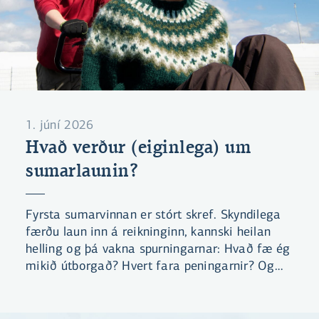
1. júní 2026
Hvað verður (eiginlega) um
sumarlaunin?
Fyrsta sumarvinnan er stórt skref. Skyndilega
færðu laun inn á reikninginn, kannski heilan
helling og þá vakna spurningarnar: Hvað fæ ég
mikið útborgað? Hvert fara peningarnir? Og
hvað er skynsamlegt að gera við þá?