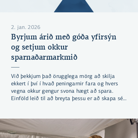
2. jan. 2026
Byrjum árið með góða yfirsýn
og setjum okkur
sparnaðarmarkmið
Við þekkjum það örugglega mörg að skilja
ekkert í því í hvað peningarnir fara og hvers
vegna okkur gengur svona hægt að spara.
Einföld leið til að breyta þessu er að skapa sér
betri yfirsýn yfir fjármálin.