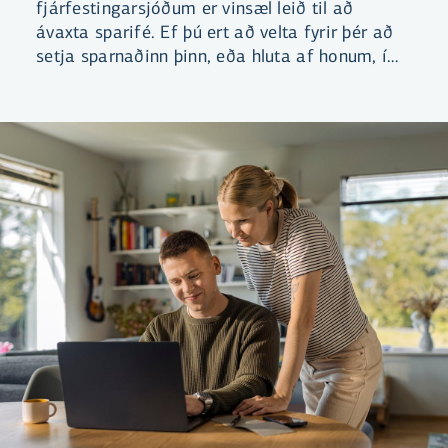
fjárfestingarsjóðum er vinsæl leið til að
ávaxta sparifé. Ef þú ert að velta fyrir þér að
setja sparnaðinn þinn, eða hluta af honum, í
sjóð er gott að þekkja nokkur lykilhugtök.