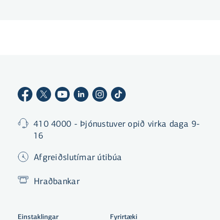
pössun. En hvað á að borga á tímann fyrir
barnapössun?
410 4000 - Þjónustuver opið virka daga 9-
16
Afgreiðslutímar útibúa
Hraðbankar
Einstaklingar
Fyrirtæki