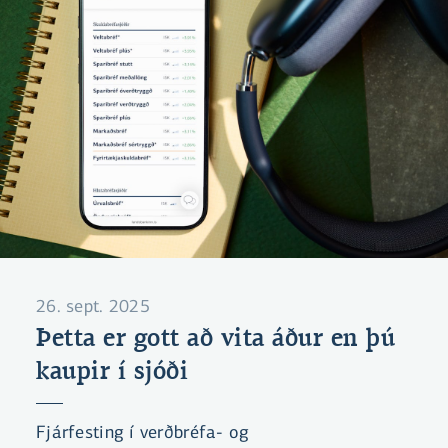
26. sept. 2025
Þetta er gott að vita áður en þú
kaupir í sjóði
Fjárfesting í verðbréfa- og