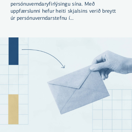
persónuverndaryfirlýsingu sína. Með
uppfærslunni hefur heiti skjalsins verið breytt
úr persónuverndarstefnu í
persónuverndaryfirlýsingu. Yfirlýsingin er
aðgengileg á vef bankans og hvetjum við
viðskiptavini til að kynna sér efni hennar.