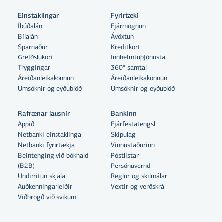
Einstaklingar
Fyrirtæki
Íbúðalán
Fjármögnun
Bílalán
Ávöxtun
Sparnaður
Kreditkort
Greiðslukort
Innheimtuþjónusta
Tryggingar
360° samtal
Áreiðanleikakönnun
Áreiðanleikakönnun
Umsóknir og eyðublöð
Umsóknir og eyðublöð
Rafrænar lausnir
Bankinn
Appið
Fjárfestatengsl
Netbanki einstaklinga
Skipulag
Netbanki fyrirtækja
Vinnustaðurinn
Beintenging við bókhald
Póstlistar
Með því að smella á „Leyfa allar“
(B2B)
Persónuvernd
samþykkir þú notkun á vefkökum
Undirritun skjala
Reglur og skilmálar
Auðkenningarleiðir
Vextir og verðskrá
til þess að auka virkni vefsins,
Viðbrögð við svikum
greina vefnotkun og aðstoða við
markaðssetningu.