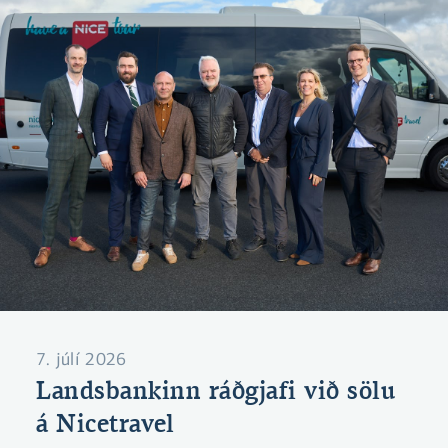
7. júlí 2026
Landsbankinn ráðgjafi við sölu
á Nicetravel