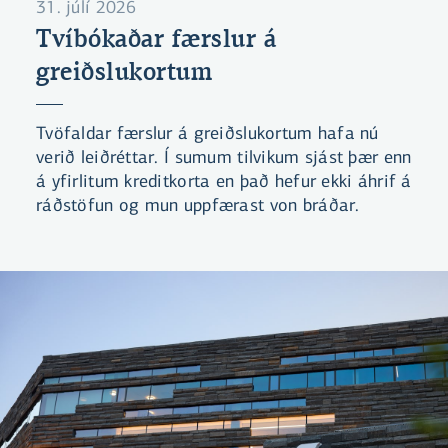
31. júlí 2026
Tvíbókaðar færslur á
greiðslukortum
Tvöfaldar færslur á greiðslukortum hafa nú
verið leiðréttar. Í sumum tilvikum sjást þær enn
á yfirlitum kreditkorta en það hefur ekki áhrif á
ráðstöfun og mun uppfærast von bráðar.