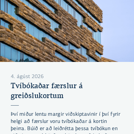
4. ágúst 2026
Tvíbókaðar færslur á
greiðslukortum
Því miður lentu margir viðskiptavinir í því fyrir
helgi að færslur voru tvíbókaðar á kortin
þeirra. Búið er að leiðrétta þessa tvíbókun en