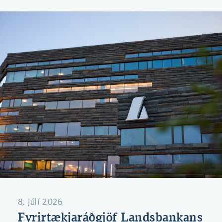
8. júlí 2026
Fyrirtækjaráðgjöf Landsbankans