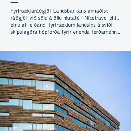
Fyrirtækjaráðgjöf Landsbankans annaðist
ráðgjöf við sölu á öllu hlutafé í Nicetravel ehf.,
einu af leiðandi fyrirtækjum landsins á sviði
skipulagðra hópferða fyrir erlenda ferðamenn.
Það var hópur íslenskra fjárfesta sem festi
kaup á félaginu.