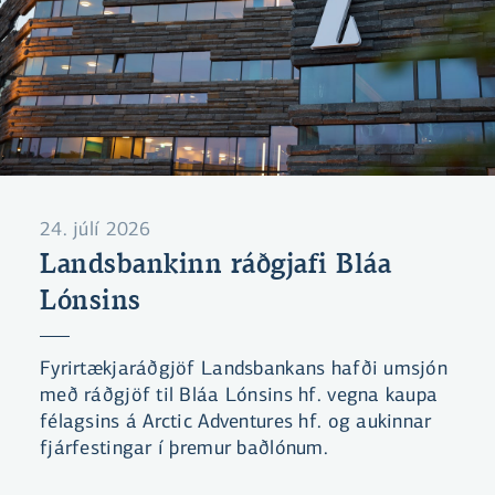
24. júlí 2026
Landsbankinn ráðgjafi Bláa
Lónsins
Fyrirtækjaráðgjöf Landsbankans hafði umsjón
með ráðgjöf til Bláa Lónsins hf. vegna kaupa
félagsins á Arctic Adventures hf. og aukinnar
fjárfestingar í þremur baðlónum.