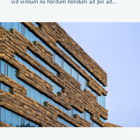
við vinnum nú hörðum höndum að því að
yfirfara og endurgreiða ef kostnaður
myndaðist vegna þessara færslna.