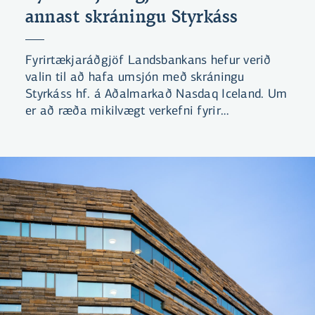
annast skráningu Styrkáss
Fyrirtækjaráðgjöf Landsbankans hefur verið
valin til að hafa umsjón með skráningu
Styrkáss hf. á Aðalmarkað Nasdaq Iceland. Um
er að ræða mikilvægt verkefni fyrir
Landsbankann en ekki síður fyrir íslenskan
hlutabréfamarkað.