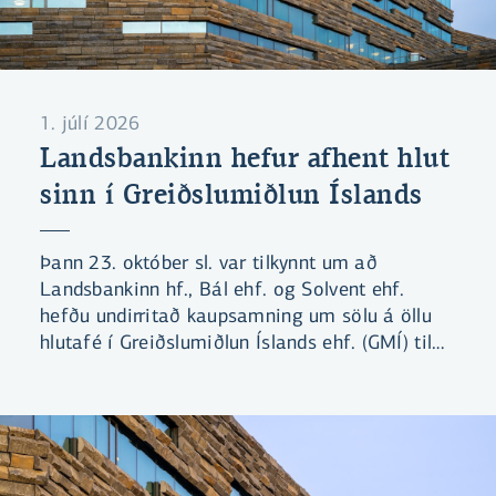
1. júlí 2026
Landsbankinn hefur afhent hlut
sinn í Greiðslumiðlun Íslands
Þann 23. október sl. var tilkynnt um að
Landsbankinn hf., Bál ehf. og Solvent ehf.
hefðu undirritað kaupsamning um sölu á öllu
hlutafé í Greiðslumiðlun Íslands ehf. (GMÍ) til
Símans hf. Viðskiptin voru háð hefðbundnum
fyrirvara um samþykki Samkeppniseftirlitsins.
Þann 28. maí sl. tilkynnti Samkeppniseftirlitið
að stofnunin hefði lokið rannsókn á kaupunum
og teldi ekki tilefni til frekari rannsóknar eða