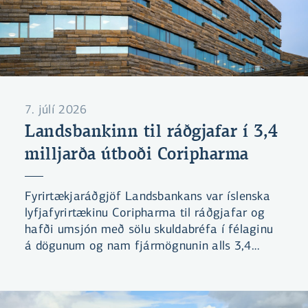
7. júlí 2026
Landsbankinn til ráðgjafar í 3,4
milljarða útboði Coripharma
Fyrirtækjaráðgjöf Landsbankans var íslenska
lyfjafyrirtækinu Coripharma til ráðgjafar og
hafði umsjón með sölu skuldabréfa í félaginu
á dögunum og nam fjármögnunin alls 3,4
mö.kr.