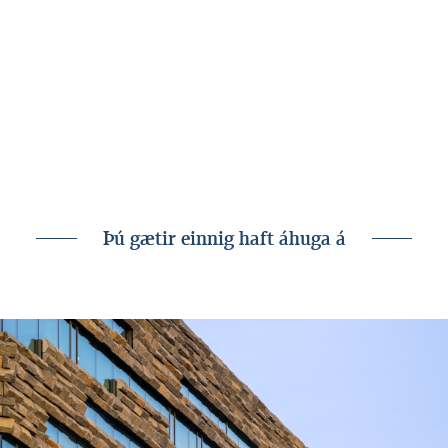
Vilhjálmur Ingi Vilhjálmsson,
viðburðastjóri.
Landsbankinn hefur verið stoltur bakhjarl
Hinsegin daga frá upphafi.
Hinsegin dagar
Þú gætir einnig haft áhuga á