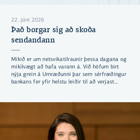
22. júní 2026
Það borgar sig að skoða
sendandann
Mikið er um netsvikatilraunir þessa dagana og
mikilvægt að hafa varann á. Við höfum birt
nýja grein á Umræðunni þar sem sérfræðingur
bankans fer yfir helstu leiðir til að verjast
svikatilraunum. Einnig höfum við gefið út leik
sem miðar að því að læra að þekkja helstu
klækina sem netglæpamenn nota.