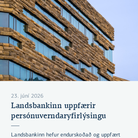
íhlutunar.
23. júní 2026
Landsbankinn uppfærir
persónuverndaryfirlýsingu
Landsbankinn hefur endurskoðað og uppfært