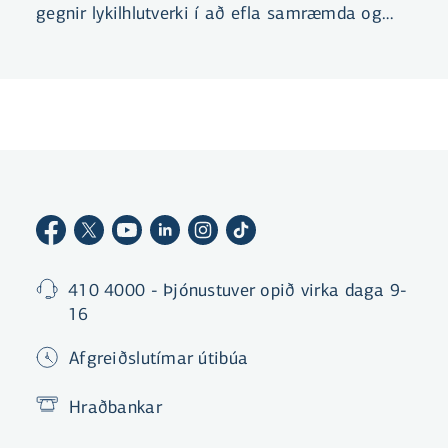
gegnir lykilhlutverki í að efla samræmda og
stefnumiðaða upplýsingamiðlun bankans.
410 4000 - Þjónustuver opið virka daga 9-
16
Afgreiðslutímar útibúa
Hraðbankar