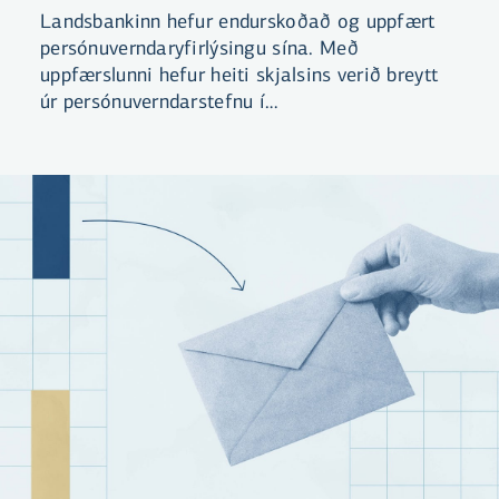
Landsbankinn hefur endurskoðað og uppfært
persónuverndaryfirlýsingu sína. Með
uppfærslunni hefur heiti skjalsins verið breytt
úr persónuverndarstefnu í
persónuverndaryfirlýsingu. Yfirlýsingin er
aðgengileg á vef bankans og hvetjum við
viðskiptavini til að kynna sér efni hennar.