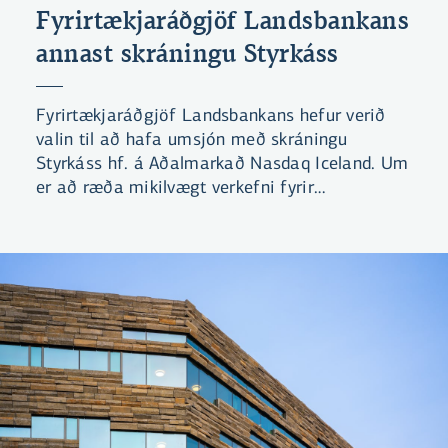
Fyrirtækjaráðgjöf Landsbankans
annast skráningu Styrkáss
Fyrirtækjaráðgjöf Landsbankans hefur verið
valin til að hafa umsjón með skráningu
Styrkáss hf. á Aðalmarkað Nasdaq Iceland. Um
er að ræða mikilvægt verkefni fyrir
Landsbankann en ekki síður fyrir íslenskan
hlutabréfamarkað.