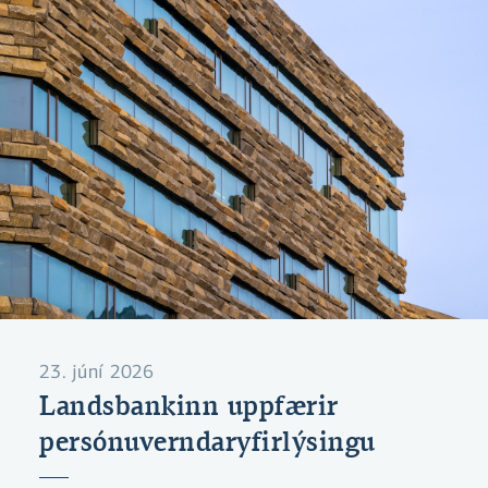
og teldi ekki tilefni til frekari rannsóknar eða
íhlutunar.
23. júní 2026
Landsbankinn uppfærir
persónuverndaryfirlýsingu