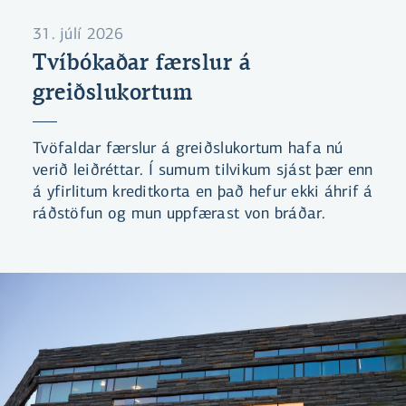
31. júlí 2026
Tvíbókaðar færslur á
greiðslukortum
Tvöfaldar færslur á greiðslukortum hafa nú
verið leiðréttar. Í sumum tilvikum sjást þær enn
á yfirlitum kreditkorta en það hefur ekki áhrif á
ráðstöfun og mun uppfærast von bráðar.