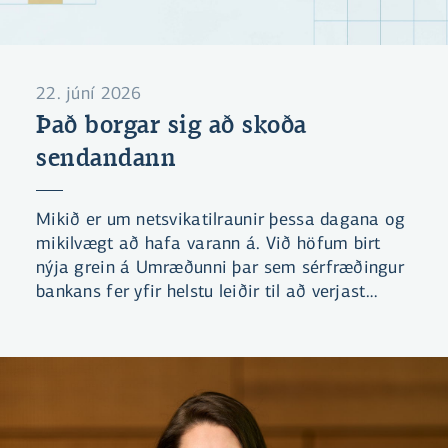
22. júní 2026
Það borgar sig að skoða
sendandann
Mikið er um netsvikatilraunir þessa dagana og
mikilvægt að hafa varann á. Við höfum birt
nýja grein á Umræðunni þar sem sérfræðingur
bankans fer yfir helstu leiðir til að verjast
svikatilraunum. Einnig höfum við gefið út leik
sem miðar að því að læra að þekkja helstu
klækina sem netglæpamenn nota.