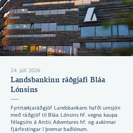
24. júlí 2026
Landsbankinn ráðgjafi Bláa
Lónsins
Fyrirtækjaráðgjöf Landsbankans hafði umsjón
með ráðgjöf til Bláa Lónsins hf. vegna kaupa
félagsins á Arctic Adventures hf. og aukinnar
fjárfestingar í þremur baðlónum.