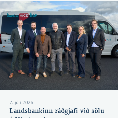
7. júlí 2026
Landsbankinn ráðgjafi við sölu