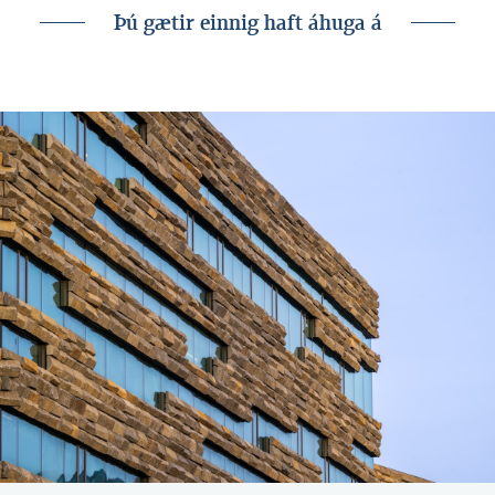
Þú gætir einnig haft áhuga á