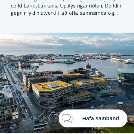
Með því að smella á „Leyfa allar“
deild Landsbankans, Upplýsingamiðlun. Deildin
samþykkir þú notkun á vefkökum
gegnir lykilhlutverki í að efla samræmda og
til þess að auka virkni vefsins,
stefnumiðaða upplýsingamiðlun bankans.
greina vefnotkun og aðstoða við
markaðssetningu.
Nánar um vefkökur
Velja vefkökur
Leyfa allar
Hafa samband