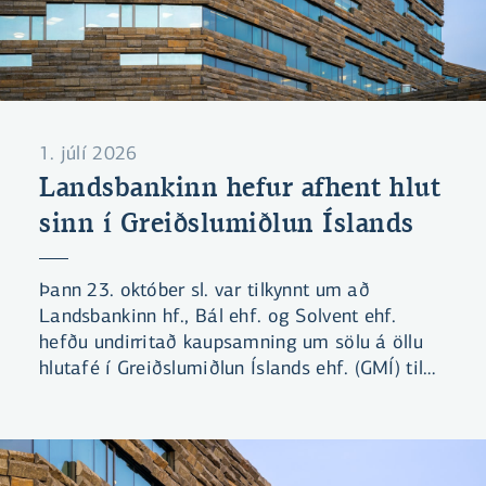
1. júlí 2026
Landsbankinn hefur afhent hlut
sinn í Greiðslumiðlun Íslands
Þann 23. október sl. var tilkynnt um að
Landsbankinn hf., Bál ehf. og Solvent ehf.
hefðu undirritað kaupsamning um sölu á öllu
hlutafé í Greiðslumiðlun Íslands ehf. (GMÍ) til
Símans hf. Viðskiptin voru háð hefðbundnum
fyrirvara um samþykki Samkeppniseftirlitsins.
Þann 28. maí sl. tilkynnti Samkeppniseftirlitið
að stofnunin hefði lokið rannsókn á kaupunum