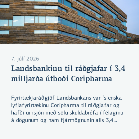
7. júlí 2026
Landsbankinn til ráðgjafar í 3,4
milljarða útboði Coripharma
Fyrirtækjaráðgjöf Landsbankans var íslenska
lyfjafyrirtækinu Coripharma til ráðgjafar og
hafði umsjón með sölu skuldabréfa í félaginu
á dögunum og nam fjármögnunin alls 3,4
mö.kr.