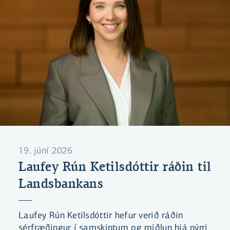
19. júní 2026
Laufey Rún Ketilsdóttir ráðin til
Landsbankans
Laufey Rún Ketilsdóttir hefur verið ráðin
sérfræðingur í samskiptum og miðlun hjá nýrri