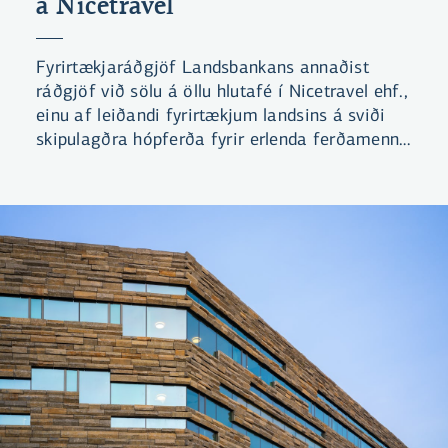
á Nicetravel
Fyrirtækjaráðgjöf Landsbankans annaðist
ráðgjöf við sölu á öllu hlutafé í Nicetravel ehf.,
einu af leiðandi fyrirtækjum landsins á sviði
skipulagðra hópferða fyrir erlenda ferðamenn.
Það var hópur íslenskra fjárfesta sem festi
kaup á félaginu.