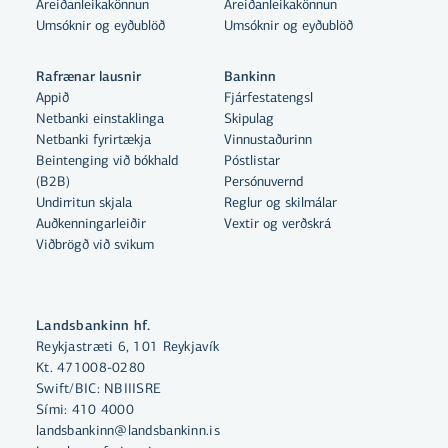
Áreiðanleikakönnun
Áreiðanleikakönnun
Umsóknir og eyðublöð
Umsóknir og eyðublöð
Rafrænar lausnir
Bankinn
Appið
Fjárfestatengsl
Netbanki einstaklinga
Skipulag
Netbanki fyrirtækja
Vinnustaðurinn
Beintenging við bókhald
Póstlistar
(B2B)
Persónuvernd
Undirritun skjala
Reglur og skilmálar
Auðkenningarleiðir
Vextir og verðskrá
Viðbrögð við svikum
Landsbankinn hf.
Reykjastræti 6, 101 Reykjavík
Kt. 471008-0280
Swift/BIC: NBIIISRE
Sími:
410 4000
landsbankinn@landsbankinn.is
Með því að smella á „Leyfa allar“