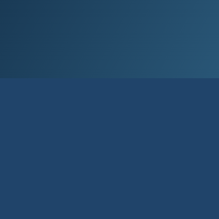
Það tek­ur að­eins ör­fá­ar mín­út­ur að fá
að­gang að net­banka og appi, stofna