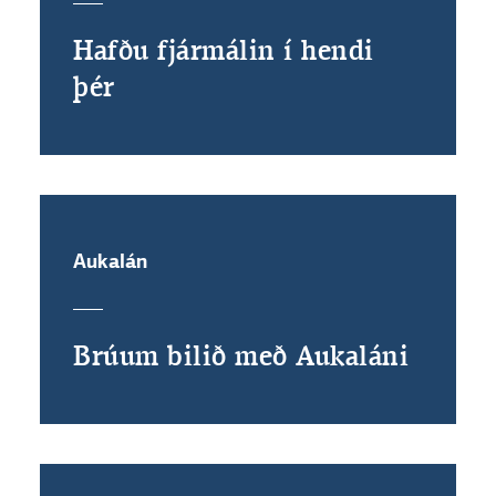
Hafðu fjármálin í hendi
þér
Aukalán
Brúum bilið með Aukaláni