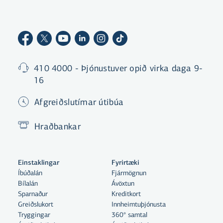
410 4000 - Þjónustuver opið virka daga 9-
16
Afgreiðslutímar útibúa
Hraðbankar
Einstaklingar
Fyrirtæki
Íbúðalán
Fjármögnun
Bílalán
Ávöxtun
Sparnaður
Kreditkort
Greiðslukort
Innheimtuþjónusta
Tryggingar
360° samtal