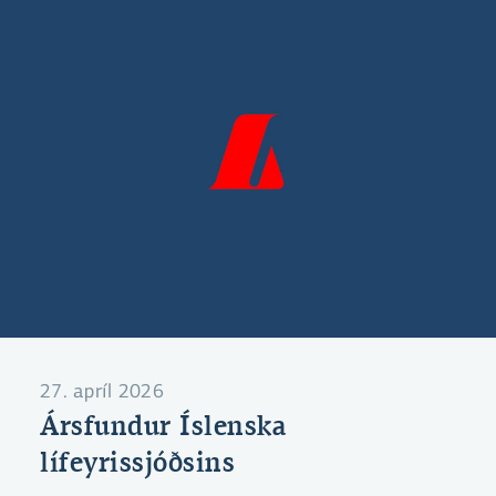
27. apríl 2026
Ársfundur Íslenska
lífeyrissjóðsins