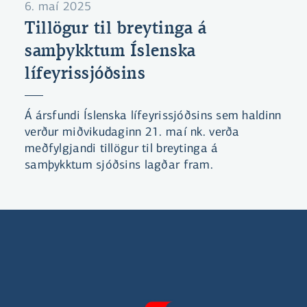
6. maí 2025
Tillögur til breytinga á
samþykktum Íslenska
lífeyrissjóðsins
Á ársfundi Íslenska lífeyrissjóðsins sem haldinn
verður miðvikudaginn 21. maí nk. verða
meðfylgjandi tillögur til breytinga á
samþykktum sjóðsins lagðar fram.