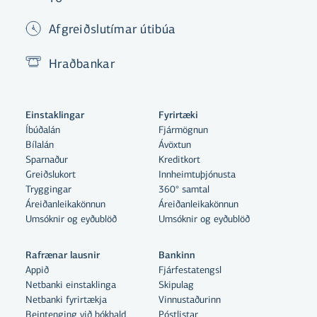
Afgreiðslutímar útibúa
Hraðbankar
Einstaklingar
Fyrirtæki
Íbúðalán
Fjármögnun
Bílalán
Ávöxtun
Sparnaður
Kreditkort
Greiðslukort
Innheimtuþjónusta
Tryggingar
360° samtal
Áreiðanleikakönnun
Áreiðanleikakönnun
Umsóknir og eyðublöð
Umsóknir og eyðublöð
Rafrænar lausnir
Bankinn
Appið
Fjárfestatengsl
Netbanki einstaklinga
Skipulag
Netbanki fyrirtækja
Vinnustaðurinn
Beintenging við bókhald
Póstlistar