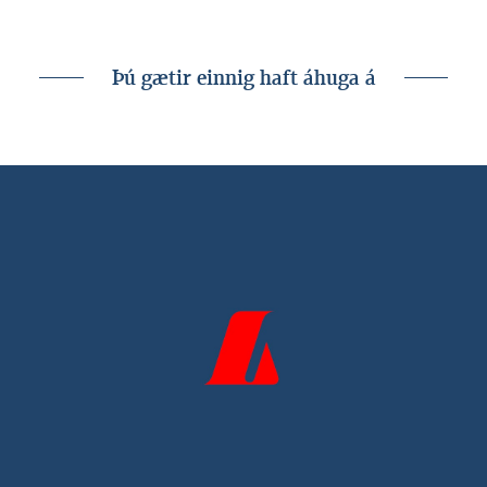
2023.
Þú gætir einnig haft áhuga á