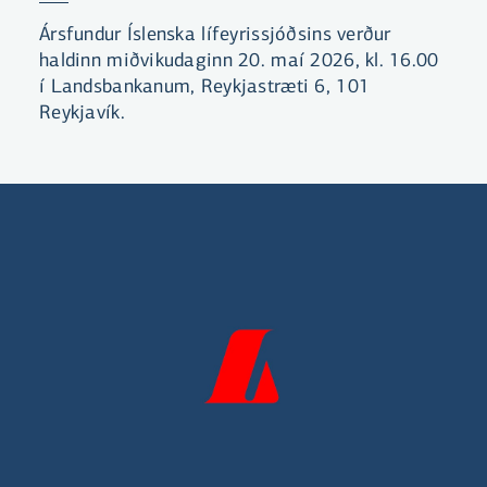
Ársfundur Íslenska lífeyrissjóðsins verður
haldinn miðvikudaginn 20. maí 2026, kl. 16.00
í Landsbankanum, Reykjastræti 6, 101
Reykjavík.