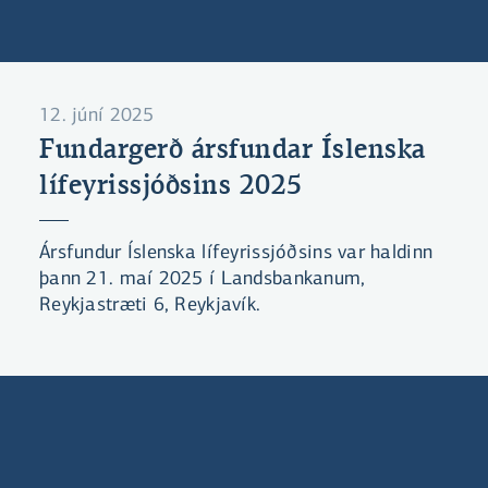
12. júní 2025
Fundargerð ársfundar Íslenska
lífeyrissjóðsins 2025
Ársfundur Íslenska lífeyrissjóðsins var haldinn
þann 21. maí 2025 í Landsbankanum,
Reykjastræti 6, Reykjavík.