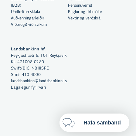
Með því að smella á „Leyfa allar“
(B2B)
Persónuvernd
samþykkir þú notkun á vefkökum
Undirritun skjala
Reglur og skilmálar
til þess að auka virkni vefsins,
Auðkenningarleiðir
Vextir og verðskrá
Viðbrögð við svikum
greina vefnotkun og aðstoða við
markaðssetningu.
Nánar um vefkökur
Landsbankinn hf.
Reykjastræti 6, 101 Reykjavík
Velja vefkökur
Kt. 471008-0280
Swift/BIC: NBIIISRE
Sími:
410 4000
Leyfa allar
landsbankinn@landsbankinn.is
Lagalegur fyrirvari
Hafa samband