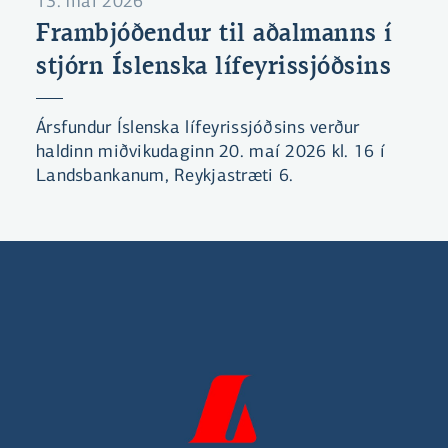
13. maí 2026
Frambjóðendur til aðalmanns í
stjórn Íslenska lífeyrissjóðsins
Ársfundur Íslenska lífeyrissjóðsins verður
haldinn miðvikudaginn 20. maí 2026 kl. 16 í
Landsbankanum, Reykjastræti 6.