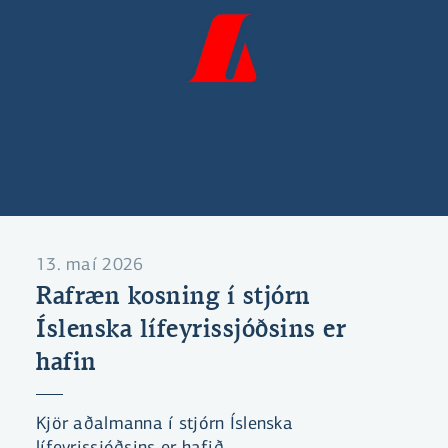
13. maí 2026
Rafræn kosning í stjórn
Íslenska lífeyrissjóðsins er
hafin
Kjör aðalmanna í stjórn Íslenska
lífeyrissjóðsins er hafið.