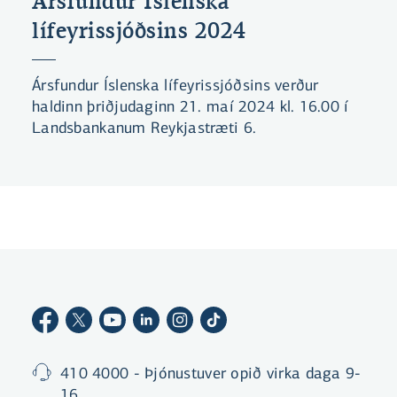
Ársfundur Íslenska
lífeyrissjóðsins 2024
Ársfundur Íslenska lífeyrissjóðsins verður
haldinn þriðjudaginn 21. maí 2024 kl. 16.00 í
Landsbankanum Reykjastræti 6.
410 4000 - Þjónustuver opið virka daga 9-
16