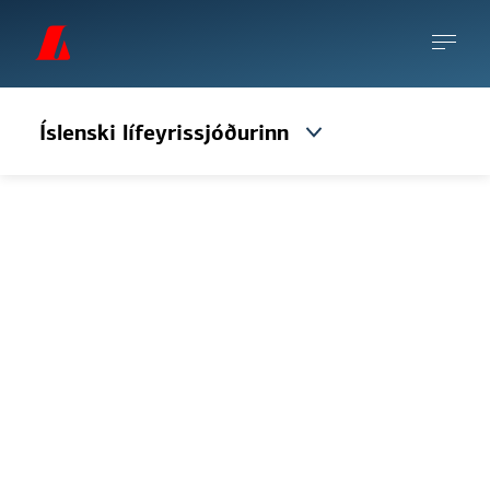
Íslenski lífeyrissjóðurinn