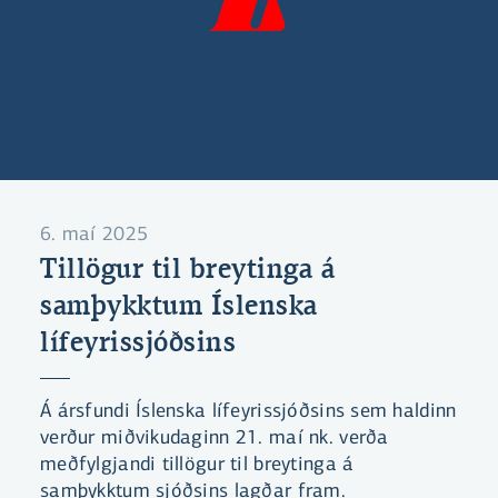
6. maí 2025
Tillögur til breytinga á
samþykktum Íslenska
lífeyrissjóðsins
Á ársfundi Íslenska lífeyrissjóðsins sem haldinn
verður miðvikudaginn 21. maí nk. verða
meðfylgjandi tillögur til breytinga á
samþykktum sjóðsins lagðar fram.