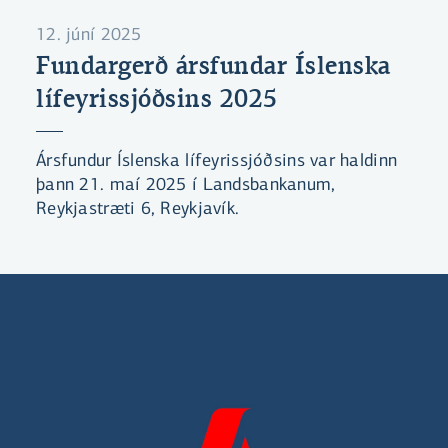
12. júní 2025
Fundargerð ársfundar Íslenska
lífeyrissjóðsins 2025
Ársfundur Íslenska lífeyrissjóðsins var haldinn
þann 21. maí 2025 í Landsbankanum,
Reykjastræti 6, Reykjavík.