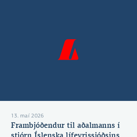
13. maí 2026
Frambjóðendur til aðalmanns í
stjórn Íslenska lífeyrissjóðsins