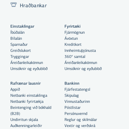
Hraðbankar
Einstaklingar
Fyrirtæki
Íbúðalán
Fjármögnun
Bílalán
Ávöxtun
Sparnaður
Kreditkort
Greiðslukort
Innheimtuþjónusta
Tryggingar
360° samtal
Áreiðanleikakönnun
Áreiðanleikakönnun
Umsóknir og eyðublöð
Umsóknir og eyðublöð
Rafrænar lausnir
Bankinn
Appið
Fjárfestatengsl
Netbanki einstaklinga
Skipulag
Netbanki fyrirtækja
Vinnustaðurinn
Beintenging við bókhald
Póstlistar
Með því að smella á „Leyfa allar“
(B2B)
Persónuvernd
samþykkir þú notkun á vefkökum
Undirritun skjala
Reglur og skilmálar
Auðkenningarleiðir
Vextir og verðskrá
til þess að auka virkni vefsins,