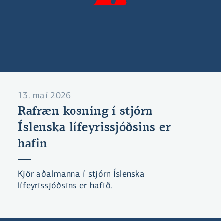
13. maí 2026
Rafræn kosning í stjórn
Íslenska lífeyrissjóðsins er
hafin
Kjör aðalmanna í stjórn Íslenska
lífeyrissjóðsins er hafið.