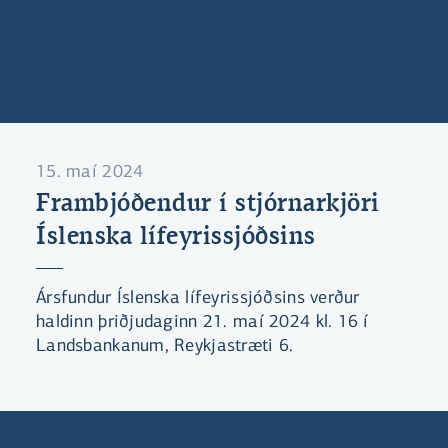
15. maí 2024
Frambjóðendur í stjórnarkjöri
Íslenska lífeyrissjóðsins
Ársfundur Íslenska lífeyrissjóðsins verður
haldinn þriðjudaginn 21. maí 2024 kl. 16 í
Landsbankanum, Reykjastræti 6.