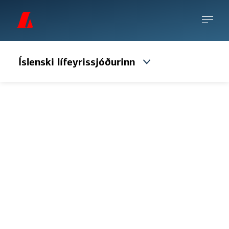
Íslenski lífeyrissjóðurinn