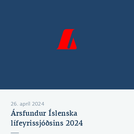
26. apríl 2024
Ársfundur Íslenska
lífeyrissjóðsins 2024