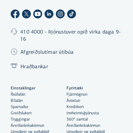
410 4000 - Þjónustuver opið virka daga 9-
16
Afgreiðslutímar útibúa
Hraðbankar
Einstaklingar
Fyrirtæki
Íbúðalán
Fjármögnun
Bílalán
Ávöxtun
Sparnaður
Kreditkort
Greiðslukort
Innheimtuþjónusta
Tryggingar
360° samtal
Áreiðanleikakönnun
Áreiðanleikakönnun
Umsóknir og eyðublöð
Umsóknir og eyðublöð