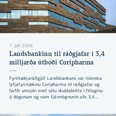
7. júlí 2026
Landsbankinn til ráðgjafar í 3,4
milljarða útboði Coripharma
Fyrirtækjaráðgjöf Landsbankans var íslenska
lyfjafyrirtækinu Coripharma til ráðgjafar og
hafði umsjón með sölu skuldabréfa í félaginu
á dögunum og nam fjármögnunin alls 3,4
mö.kr.