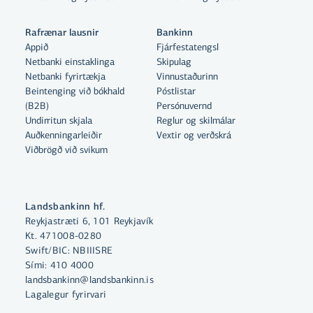
Rafrænar lausnir
Bankinn
Appið
Fjárfestatengsl
Netbanki einstaklinga
Skipulag
Netbanki fyrirtækja
Vinnustaðurinn
Beintenging við bókhald
Póstlistar
Með því að smella á „Leyfa allar“
(B2B)
Persónuvernd
samþykkir þú notkun á vefkökum
Undirritun skjala
Reglur og skilmálar
til þess að auka virkni vefsins,
Auðkenningarleiðir
Vextir og verðskrá
Viðbrögð við svikum
greina vefnotkun og aðstoða við
markaðssetningu.
Nánar um vefkökur
Landsbankinn hf.
Reykjastræti 6, 101 Reykjavík
Velja vefkökur
Kt. 471008-0280
Swift/BIC: NBIIISRE
Sími:
410 4000
Leyfa allar
landsbankinn@landsbankinn.is
Lagalegur fyrirvari