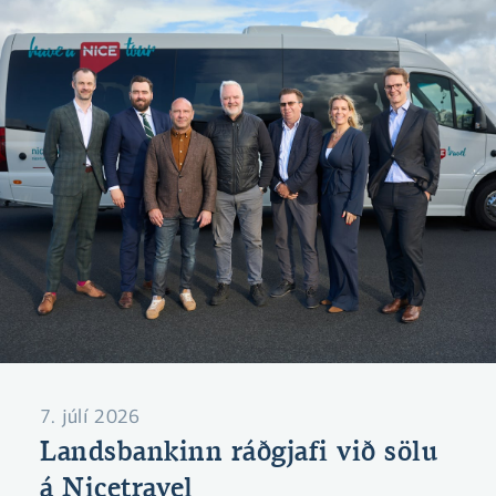
7. júlí 2026
Landsbankinn ráðgjafi við sölu
á Nicetravel