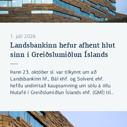
1. júlí 2026
Landsbankinn hefur afhent hlut
sinn í Greiðslumiðlun Íslands
Þann 23. október sl. var tilkynnt um að
Landsbankinn hf., Bál ehf. og Solvent ehf.
hefðu undirritað kaupsamning um sölu á öllu
hlutafé í Greiðslumiðlun Íslands ehf. (GMÍ) til
Símans hf. Viðskiptin voru háð hefðbundnum
fyrirvara um samþykki Samkeppniseftirlitsins.
Þann 28. maí sl. tilkynnti Samkeppniseftirlitið
að stofnunin hefði lokið rannsókn á kaupunum
og teldi ekki tilefni til frekari rannsóknar eða