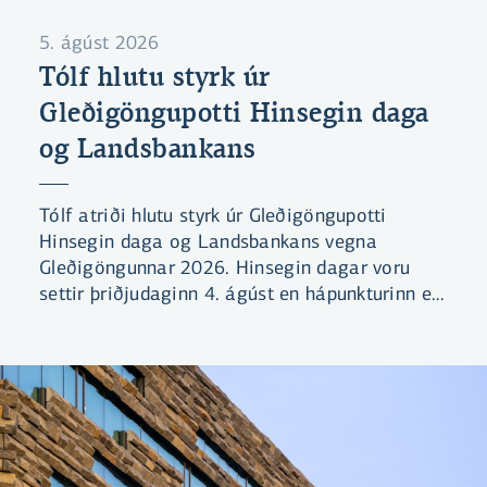
5. ágúst 2026
Tólf hlutu styrk úr
Gleðigöngupotti Hinsegin daga
og Landsbankans
Tólf atriði hlutu styrk úr Gleðigöngupotti
Hinsegin daga og Landsbankans vegna
Gleðigöngunnar 2026. Hinsegin dagar voru
settir þriðjudaginn 4. ágúst en hápunkturinn er
Gleðigangan, sem gengin verður laugardaginn
8. ágúst nk.