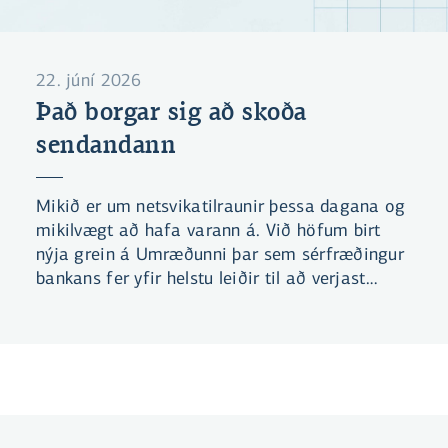
22. júní 2026
Það borgar sig að skoða
sendandann
Mikið er um netsvikatilraunir þessa dagana og
mikilvægt að hafa varann á. Við höfum birt
nýja grein á Umræðunni þar sem sérfræðingur
bankans fer yfir helstu leiðir til að verjast
svikatilraunum. Einnig höfum við gefið út leik
sem miðar að því að læra að þekkja helstu
klækina sem netglæpamenn nota.