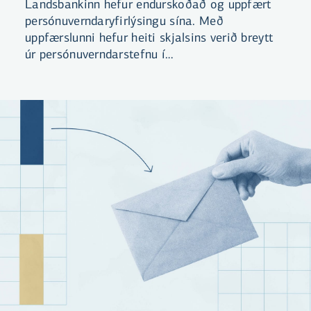
Landsbankinn hefur endurskoðað og uppfært
persónuverndaryfirlýsingu sína. Með
uppfærslunni hefur heiti skjalsins verið breytt
úr persónuverndarstefnu í
persónuverndaryfirlýsingu. Yfirlýsingin er
aðgengileg á vef bankans og hvetjum við
viðskiptavini til að kynna sér efni hennar.