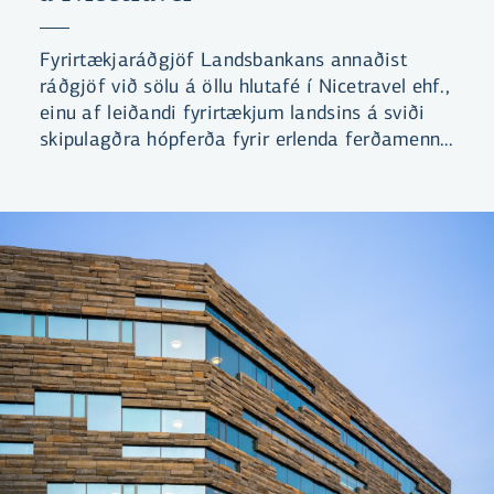
Fyrirtækjaráðgjöf Landsbankans annaðist
ráðgjöf við sölu á öllu hlutafé í Nicetravel ehf.,
einu af leiðandi fyrirtækjum landsins á sviði
skipulagðra hópferða fyrir erlenda ferðamenn.
Það var hópur íslenskra fjárfesta sem festi
kaup á félaginu.