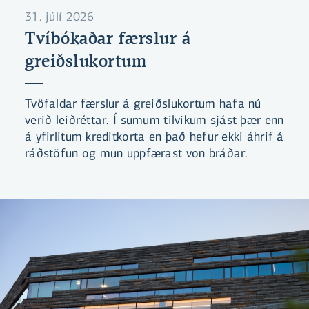
31. júlí 2026
Tvíbókaðar færslur á
greiðslukortum
Tvöfaldar færslur á greiðslukortum hafa nú
verið leiðréttar. Í sumum tilvikum sjást þær enn
á yfirlitum kreditkorta en það hefur ekki áhrif á
ráðstöfun og mun uppfærast von bráðar.