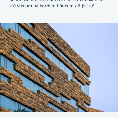
við vinnum nú hörðum höndum að því að
yfirfara og endurgreiða ef kostnaður
myndaðist vegna þessara færslna.