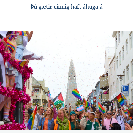
Þú gætir einnig haft áhuga á