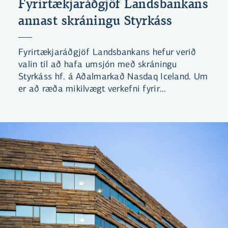
Fyrirtækjaráðgjöf Landsbankans
annast skráningu Styrkáss
Fyrirtækjaráðgjöf Landsbankans hefur verið
valin til að hafa umsjón með skráningu
Styrkáss hf. á Aðalmarkað Nasdaq Iceland. Um
er að ræða mikilvægt verkefni fyrir
Landsbankann en ekki síður fyrir íslenskan
hlutabréfamarkað.