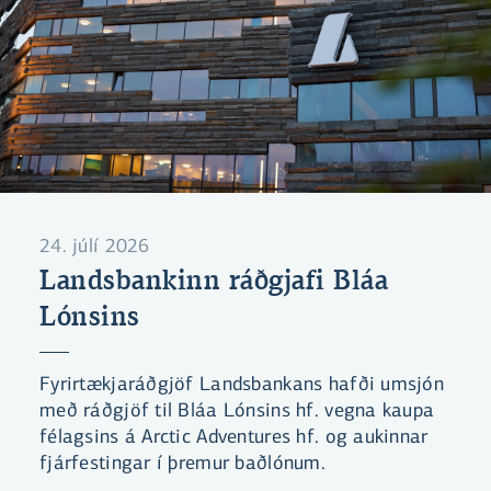
24. júlí 2026
Landsbankinn ráðgjafi Bláa
Lónsins
Fyrirtækjaráðgjöf Landsbankans hafði umsjón
með ráðgjöf til Bláa Lónsins hf. vegna kaupa
félagsins á Arctic Adventures hf. og aukinnar
fjárfestingar í þremur baðlónum.