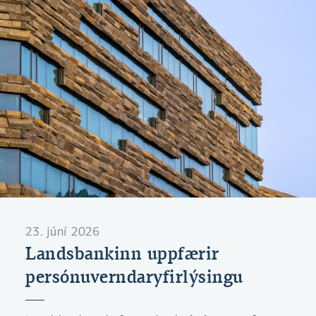
íhlutunar.
23. júní 2026
Landsbankinn uppfærir
persónuverndaryfirlýsingu