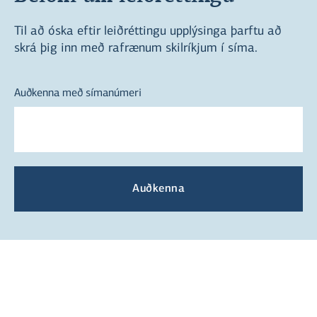
Til að óska eftir leiðréttingu upplýsinga þarftu að
skrá þig inn með rafrænum skilríkjum í síma.
Auðkenna með símanúmeri
Auðkenna