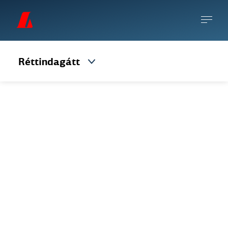
Réttindagátt
Beiðni um
leiðréttingu
persónuupplýsinga