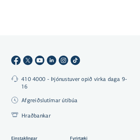
Verði Landsbankinn ekki við beiðni þinni getur
þú lagt fram kvörtun hjá
persónuverndarfulltrúa bankans eða hjá
Persónuvernd.
410 4000 - Þjónustuver opið virka daga 9-
16
Afgreiðslutímar útibúa
Hraðbankar
Einstaklingar
Fyrirtæki