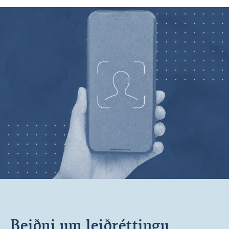
Beiðni um leiðréttingu