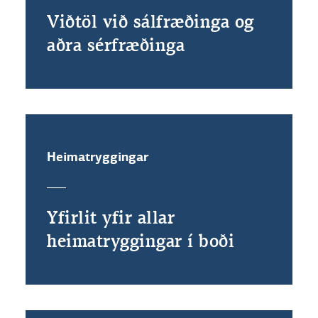
Viðtöl við sálfræðinga og
aðra sérfræðinga
Heimatryggingar
Yfirlit yfir allar
heimatryggingar í boði