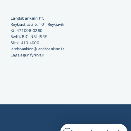
Með því að smella á „Leyfa allar“
Landsbankinn hf.
Reykjastræti 6, 101 Reykjavík
samþykkir þú notkun á vefkökum
Kt. 471008-0280
til þess að auka virkni vefsins,
Swift/BIC: NBIIISRE
greina vefnotkun og aðstoða við
Sími:
410 4000
markaðssetningu.
landsbankinn@landsbankinn.is
Lagalegur fyrirvari
Nánar um vefkökur
Velja vefkökur
Leyfa allar