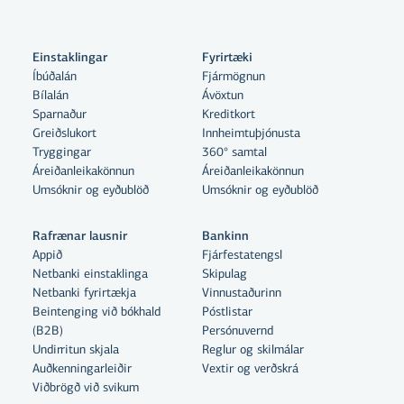
Einstaklingar
Fyrirtæki
Íbúðalán
Fjármögnun
Bílalán
Ávöxtun
Sparnaður
Kreditkort
Greiðslukort
Innheimtuþjónusta
Tryggingar
360° samtal
Áreiðanleikakönnun
Áreiðanleikakönnun
Umsóknir og eyðublöð
Umsóknir og eyðublöð
Rafrænar lausnir
Bankinn
Appið
Fjárfestatengsl
Netbanki einstaklinga
Skipulag
Netbanki fyrirtækja
Vinnustaðurinn
Beintenging við bókhald
Póstlistar
(B2B)
Persónuvernd
Undirritun skjala
Reglur og skilmálar
Auðkenningarleiðir
Vextir og verðskrá
Viðbrögð við svikum