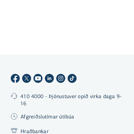
Gerast viðskiptavinur
410 4000 - Þjónustuver opið virka daga 9-
16
Afgreiðslutímar útibúa
Hraðbankar