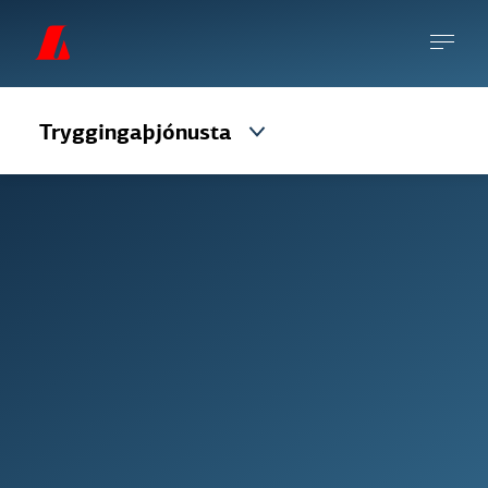
Tryggingaþjón­usta
Við gerum tryggingamál einföld og skilvirk
og færum samskipti milli tryggingafélags og
viðskiptavinar inn í nýja tíma.