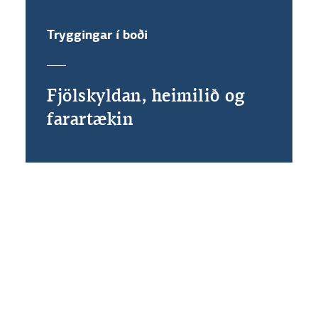
Tryggingar í boði
Fjölskyldan, heimilið og
farartækin
Tryggingarnar eru veittar af TM tryggingum hf. (TM).
Landsbankinn hf. er skráður vátryggingaumboðsmaður hjá TM
samkvæmt lögum nr. 62/2019 og annast dreifingu og sölu
trygginganna.