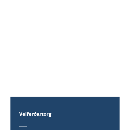
þjónustuskrifstofur víðs vegar um landið.
Nánar
TM appið er þægileg samskiptaleið fyrir
viðskiptavini.
Nánar
Velferðartorg