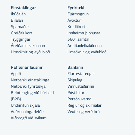
Einstaklingar
Fyrirtæki
Íbúðalán
Fjármögnun
Bílalán
Ávöxtun
Sparnaður
Kreditkort
Greiðslukort
Innheimtuþjónusta
Tryggingar
360° samtal
Áreiðanleikakönnun
Áreiðanleikakönnun
Umsóknir og eyðublöð
Umsóknir og eyðublöð
Rafrænar lausnir
Bankinn
Appið
Fjárfestatengsl
Netbanki einstaklinga
Skipulag
Netbanki fyrirtækja
Vinnustaðurinn
Beintenging við bókhald
Póstlistar
Með því að smella á „Leyfa allar“
(B2B)
Persónuvernd
samþykkir þú notkun á vefkökum
Undirritun skjala
Reglur og skilmálar
Auðkenningarleiðir
til þess að auka virkni vefsins,
Vextir og verðskrá
Viðbrögð við svikum
greina vefnotkun og aðstoða við
markaðssetningu.