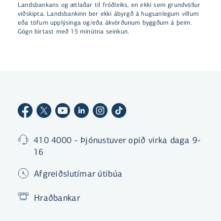
Landsbankans og ætlaðar til fróðleiks, en ekki sem grundvöllur
viðskipta. Landsbankinn ber ekki ábyrgð á hugsanlegum villum
eða töfum upplýsinga og/eða ákvörðunum byggðum á þeim.
Gögn birtast með 15 mínútna seinkun.
410 4000 - Þjónustuver opið virka daga 9-
16
Afgreiðslutímar útibúa
Hraðbankar