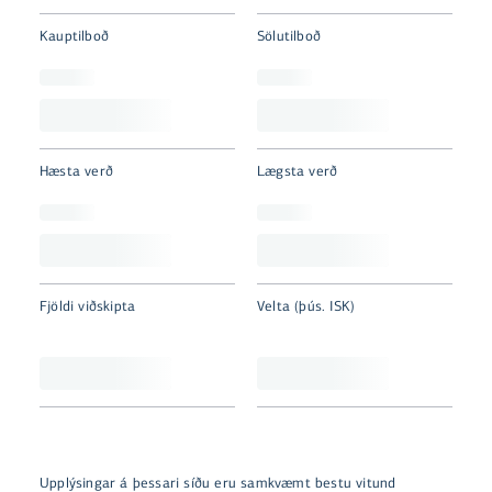
Kauptilboð
Sölutilboð
Hæsta verð
Lægsta verð
Fjöldi viðskipta
Velta (þús. ISK)
Upplýsingar á þessari síðu eru samkvæmt bestu vitund