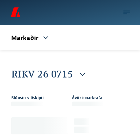
Markaðir
RIKV 26 0715
Síðustu viðskipti
Ávöxtunarkrafa