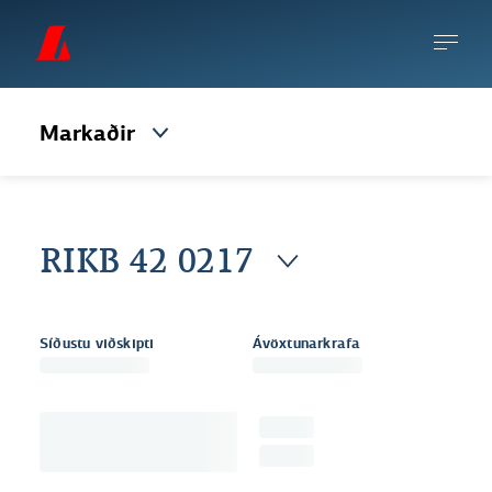
Markaðir
RIKB 42 0217
Síðustu viðskipti
Ávöxtunarkrafa