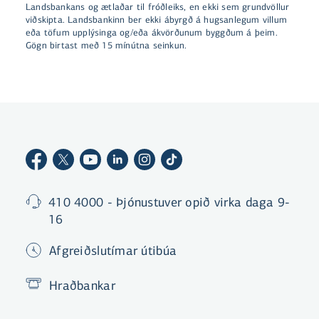
Landsbankans og ætlaðar til fróðleiks, en ekki sem grundvöllur
viðskipta. Landsbankinn ber ekki ábyrgð á hugsanlegum villum
eða töfum upplýsinga og/eða ákvörðunum byggðum á þeim.
Gögn birtast með 15 mínútna seinkun.
410 4000 - Þjónustuver opið virka daga 9-
16
Afgreiðslutímar útibúa
Hraðbankar