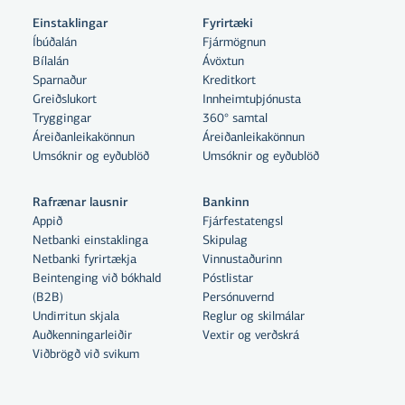
Einstaklingar
Fyrirtæki
Íbúðalán
Fjármögnun
Bílalán
Ávöxtun
Sparnaður
Kreditkort
Greiðslukort
Innheimtuþjónusta
Tryggingar
360° samtal
Áreiðanleikakönnun
Áreiðanleikakönnun
Umsóknir og eyðublöð
Umsóknir og eyðublöð
Rafrænar lausnir
Bankinn
Appið
Fjárfestatengsl
Netbanki einstaklinga
Skipulag
Netbanki fyrirtækja
Vinnustaðurinn
Beintenging við bókhald
Póstlistar
Með því að smella á „Leyfa allar“
(B2B)
Persónuvernd
samþykkir þú notkun á vefkökum
Undirritun skjala
Reglur og skilmálar
Auðkenningarleiðir
til þess að auka virkni vefsins,
Vextir og verðskrá
Viðbrögð við svikum
greina vefnotkun og aðstoða við
markaðssetningu.