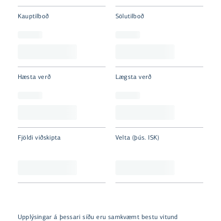
Kauptilboð
Sölutilboð
Hæsta verð
Lægsta verð
Fjöldi viðskipta
Velta (þús. ISK)
Upplýsingar á þessari síðu eru samkvæmt bestu vitund