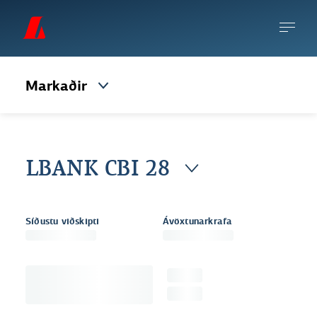
Markaðir
LBANK CBI 28
Síðustu viðskipti
Ávöxtunarkrafa