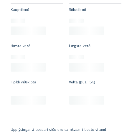
Kauptilboð
Sölutilboð
Hæsta verð
Lægsta verð
Fjöldi viðskipta
Velta (þús. ISK)
Upplýsingar á þessari síðu eru samkvæmt bestu vitund