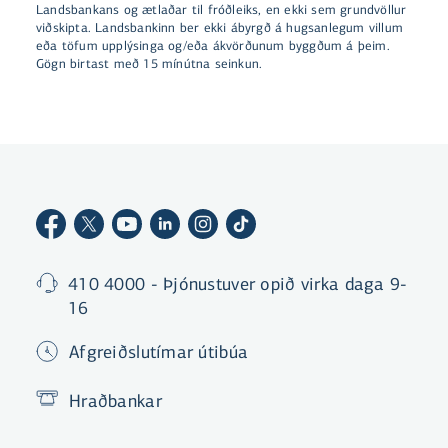
Landsbankans og ætlaðar til fróðleiks, en ekki sem grundvöllur
viðskipta. Landsbankinn ber ekki ábyrgð á hugsanlegum villum
eða töfum upplýsinga og/eða ákvörðunum byggðum á þeim.
Gögn birtast með 15 mínútna seinkun.
410 4000 - Þjónustuver opið virka daga 9-
16
Afgreiðslutímar útibúa
Hraðbankar