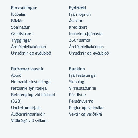
Einstaklingar
Fyrirtæki
Íbúðalán
Fjármögnun
Bílalán
Ávöxtun
Sparnaður
Kreditkort
Greiðslukort
Innheimtuþjónusta
Tryggingar
360° samtal
Áreiðanleikakönnun
Áreiðanleikakönnun
Umsóknir og eyðublöð
Umsóknir og eyðublöð
Rafrænar lausnir
Bankinn
Appið
Fjárfestatengsl
Netbanki einstaklinga
Skipulag
Netbanki fyrirtækja
Vinnustaðurinn
Beintenging við bókhald
Póstlistar
Með því að smella á „Leyfa allar“
(B2B)
Persónuvernd
samþykkir þú notkun á vefkökum
Undirritun skjala
Reglur og skilmálar
Auðkenningarleiðir
til þess að auka virkni vefsins,
Vextir og verðskrá
Viðbrögð við svikum
greina vefnotkun og aðstoða við
markaðssetningu.