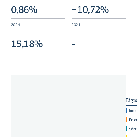
0,86%
−10,72%
2024
2021
15,18%
-
Eign
Innl
Erle
Sért