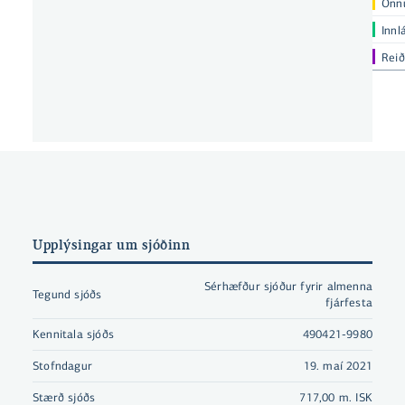
Önnu
Innl
Reið
Upplýsingar um sjóðinn
Sérhæfður sjóður fyrir almenna
Tegund sjóðs
fjárfesta
Kennitala sjóðs
490421-9980
Stofndagur
19. maí 2021
Stærð sjóðs
717,00 m. ISK