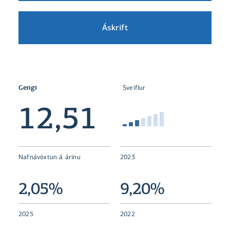
Áskrift
Gengi
Sveiflur
12,51
Nafnávöxtun á árinu
2023
2,05%
9,20%
2025
2022