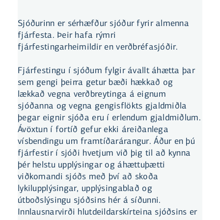
Sjóðurinn er sérhæfður sjóður fyrir almenna
fjárfesta. Þeir hafa rýmri
fjárfestingarheimildir en verðbréfasjóðir.
Fjárfestingu í sjóðum fylgir ávallt áhætta þar
sem gengi þeirra getur bæði hækkað og
lækkað vegna verðbreytinga á eignum
sjóðanna og vegna gengisflökts gjaldmiðla
þegar eignir sjóða eru í erlendum gjaldmiðlum.
Ávöxtun í fortíð gefur ekki áreiðanlega
vísbendingu um framtíðarárangur. Áður en þú
fjárfestir í sjóði hvetjum við þig til að kynna
þér helstu upplýsingar og áhættuþætti
viðkomandi sjóðs með því að skoða
lykilupplýsingar, upplýsingablað og
útboðslýsingu sjóðsins hér á síðunni.
Innlausnarvirði hlutdeildarskírteina sjóðsins er