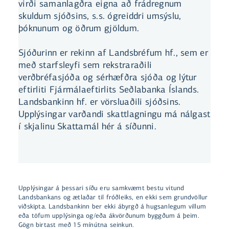
virði samanlagðra eigna að frádregnum
skuldum sjóðsins, s.s. ógreiddri umsýslu,
þóknunum og öðrum gjöldum.
Sjóðurinn er rekinn af Landsbréfum hf., sem er
með starfsleyfi sem rekstraraðili
verðbréfasjóða og sérhæfðra sjóða og lýtur
eftirliti Fjármálaeftirlits Seðlabanka Íslands.
Landsbankinn hf. er vörsluaðili sjóðsins.
Upplýsingar varðandi skattlagningu má nálgast
í skjalinu Skattamál hér á síðunni.
Upplýsingar á þessari síðu eru samkvæmt bestu vitund
Landsbankans og ætlaðar til fróðleiks, en ekki sem grundvöllur
viðskipta. Landsbankinn ber ekki ábyrgð á hugsanlegum villum
eða töfum upplýsinga og/eða ákvörðunum byggðum á þeim.
Gögn birtast með 15 mínútna seinkun.