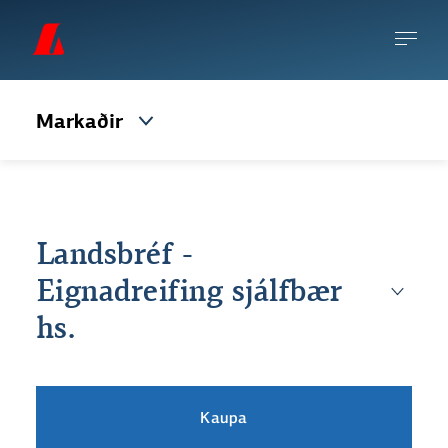
Markaðir
Landsbréf -
Eignadreifing sjálfbær
hs.
Kaupa