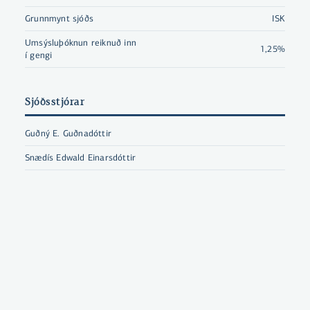
Grunnmynt sjóðs
ISK
Umsýsluþóknun reiknuð inn
1,25%
í gengi
Sjóðsstjórar
Guðný E. Guðnadóttir
Snædís Edwald Einarsdóttir