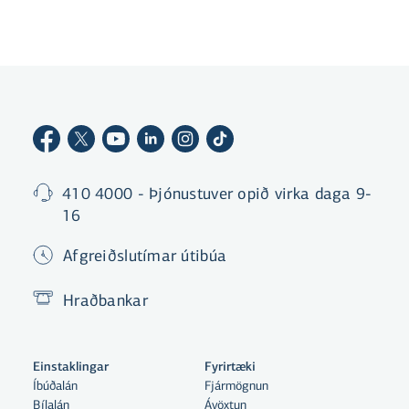
410 4000 - Þjónustuver opið virka daga 9-
16
Afgreiðslutímar útibúa
Hraðbankar
Einstaklingar
Fyrirtæki
Íbúðalán
Fjármögnun
Bílalán
Ávöxtun