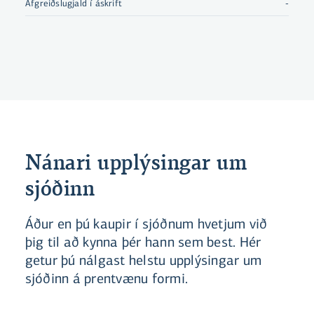
Afgreiðslugjald í áskrift
-
Nánari upplýsingar um
sjóðinn
Áður en þú kaupir í sjóðnum hvetjum við
þig til að kynna þér hann sem best. Hér
getur þú nálgast helstu upplýsingar um
sjóðinn á prentvænu formi.