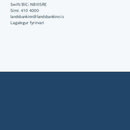
Swift/BIC: NBIIISRE
Sími:
410 4000
landsbankinn@landsbankinn.is
Lagalegur fyrirvari