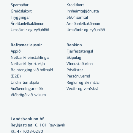
Sparnaður
Kreditkort
Greiðslukort
Innheimtuþjónusta
Tryggingar
360° samtal
Áreiðanleikakönnun
Áreiðanleikakönnun
Umsóknir og eyðublöð
Umsóknir og eyðublöð
Rafrænar lausnir
Bankinn
Appið
Fjárfestatengsl
Netbanki einstaklinga
Skipulag
Netbanki fyrirtækja
Vinnustaðurinn
Beintenging við bókhald
Póstlistar
(B2B)
Persónuvernd
Undirritun skjala
Reglur og skilmálar
Auðkenningarleiðir
Vextir og verðskrá
Viðbrögð við svikum
Landsbankinn hf.
Reykjastræti 6, 101 Reykjavík
Kt. 471008-0280