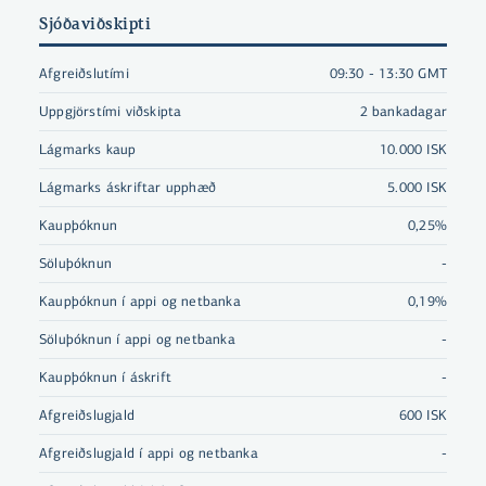
Sjóðaviðskipti
Afgreiðslutími
09:30 - 13:30 GMT
Uppgjörstími viðskipta
2 bankadagar
Lágmarks kaup
10.000 ISK
Lágmarks áskriftar upphæð
5.000 ISK
Kaupþóknun
0,25%
Söluþóknun
-
Kaupþóknun í appi og netbanka
0,19%
Söluþóknun í appi og netbanka
-
Kaupþóknun í áskrift
-
Afgreiðslugjald
600 ISK
Afgreiðslugjald í appi og netbanka
-