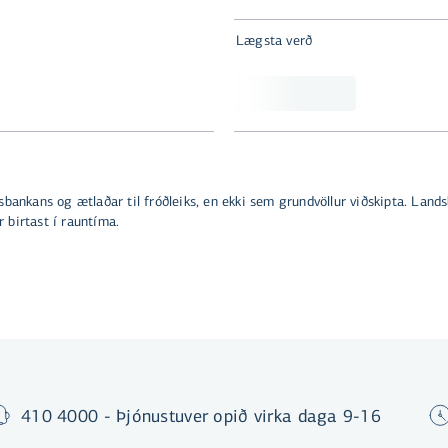
Lægsta verð
bankans og ætlaðar til fróðleiks, en ekki sem grundvöllur viðskipta. Lan
birtast í rauntíma.
410 4000 - Þjónustuver opið virka daga 9-16