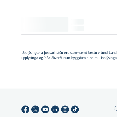
Upplýsingar á þessari síðu eru samkvæmt bestu vitund Lands
upplýsinga og/eða ákvörðunum byggðum á þeim. Upplýsingar 
Með því að smella á „Leyfa allar“
samþykkir þú notkun á vefkökum
til þess að auka virkni vefsins,
greina vefnotkun og aðstoða við