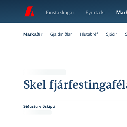
Einstaklingar
Fyrirtæki
Mar
Gjaldmiðlar
Hlutabréf
Sjóðir
Markaðir
Skel fjárfestingafél
Síðustu viðskipti