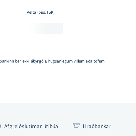
Velta (þús. ISK)
dsbankinn ber ekki ábyrgð á hugsanlegum villum eða töfum
Afgreiðslutímar útibúa
Hraðbankar