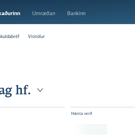
kaðurinn
Umræðan
Bankinn
Skuldabréf
Vísitölur
ag hf.
Hæsta verð