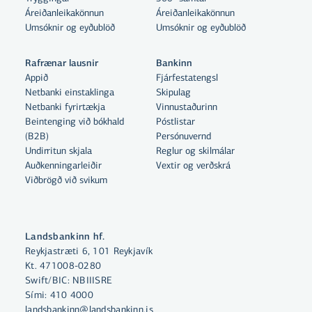
Áreiðanleikakönnun
Áreiðanleikakönnun
Umsóknir og eyðublöð
Umsóknir og eyðublöð
Rafrænar lausnir
Bankinn
Appið
Fjárfestatengsl
Netbanki einstaklinga
Skipulag
Netbanki fyrirtækja
Vinnustaðurinn
Beintenging við bókhald
Póstlistar
Með því að smella á „Leyfa allar“
(B2B)
Persónuvernd
samþykkir þú notkun á vefkökum
Undirritun skjala
Reglur og skilmálar
Auðkenningarleiðir
til þess að auka virkni vefsins,
Vextir og verðskrá
Viðbrögð við svikum
greina vefnotkun og aðstoða við
markaðssetningu.
Nánar um vefkökur
Landsbankinn hf.
Reykjastræti 6, 101 Reykjavík
Velja vefkökur
Kt. 471008-0280
Swift/BIC: NBIIISRE
Sími:
410 4000
Leyfa allar
landsbankinn@landsbankinn.is