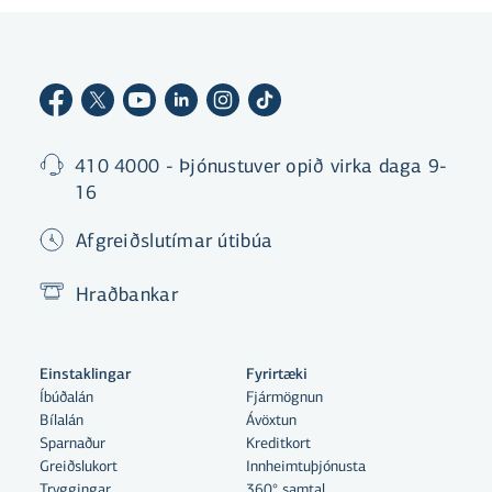
410 4000 - Þjónustuver opið virka daga 9-
16
Afgreiðslutímar útibúa
Hraðbankar
Einstaklingar
Fyrirtæki
Íbúðalán
Fjármögnun
Bílalán
Ávöxtun
Sparnaður
Kreditkort
Greiðslukort
Innheimtuþjónusta
Tryggingar
360° samtal