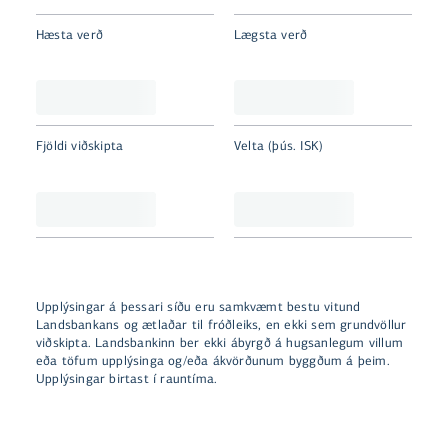
Hæsta verð
Lægsta verð
Fjöldi viðskipta
Velta (þús. ISK)
Upplýsingar á þessari síðu eru samkvæmt bestu vitund
Landsbankans og ætlaðar til fróðleiks, en ekki sem grundvöllur
viðskipta. Landsbankinn ber ekki ábyrgð á hugsanlegum villum
eða töfum upplýsinga og/eða ákvörðunum byggðum á þeim.
Upplýsingar birtast í rauntíma.