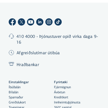
410 4000 - Þjónustuver opið virka daga 9-
16
Afgreiðslutímar útibúa
Hraðbankar
Einstaklingar
Fyrirtæki
Íbúðalán
Fjármögnun
Bílalán
Ávöxtun
Sparnaður
Kreditkort
Greiðslukort
Innheimtuþjónusta
Tryggingar
360° samtal