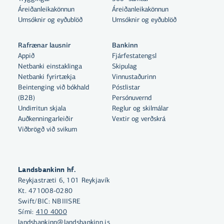
Áreiðanleikakönnun
Áreiðanleikakönnun
Umsóknir og eyðublöð
Umsóknir og eyðublöð
Rafrænar lausnir
Bankinn
Appið
Fjárfestatengsl
Netbanki einstaklinga
Skipulag
Netbanki fyrirtækja
Vinnustaðurinn
Beintenging við bókhald
Póstlistar
Með því að smella á „Leyfa allar“
(B2B)
Persónuvernd
samþykkir þú notkun á vefkökum
Undirritun skjala
Reglur og skilmálar
Auðkenningarleiðir
til þess að auka virkni vefsins,
Vextir og verðskrá
Viðbrögð við svikum
greina vefnotkun og aðstoða við
markaðssetningu.
Nánar um vefkökur
Landsbankinn hf.
Reykjastræti 6, 101 Reykjavík
Velja vefkökur
Kt. 471008-0280
Swift/BIC: NBIIISRE
Sími:
410 4000
Leyfa allar
landsbankinn@landsbankinn.is