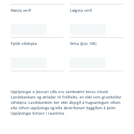
Hæsta verð
Lægsta verð
Fjöldi viðskipta
Velta (þús. ISK)
Upplýsingar á þessari síðu eru samkvæmt bestu vitund
Landsbankans og ætlaðar til fróðleiks, en ekki sem grundvöllur
viðskipta. Landsbankinn ber ekki ábyrgð á hugsanlegum villum
eða töfum upplýsinga og/eða ákvörðunum byggðum á þeim.
Upplýsingar birtast í rauntíma.