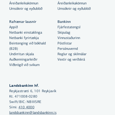
Áreiðanleikakönnun
Áreiðanleikakönnun
Umsóknir og eyðublöð
Umsóknir og eyðublöð
Rafrænar lausnir
Bankinn
Appið
Fjárfestatengsl
Netbanki einstaklinga
Skipulag
Netbanki fyrirtækja
Vinnustaðurinn
Beintenging við bókhald
Póstlistar
(B2B)
Persónuvernd
Undirritun skjala
Reglur og skilmálar
Auðkenningarleiðir
Vextir og verðskrá
Viðbrögð við svikum
Með því að smella á „Leyfa allar“
samþykkir þú notkun á vefkökum
Landsbankinn hf.
Reykjastræti 6, 101 Reykjavík
til þess að auka virkni vefsins,
Kt. 471008-0280
greina vefnotkun og aðstoða við
Swift/BIC: NBIIISRE
markaðssetningu.
Sími:
410 4000
landsbankinn@landsbankinn.is
Nánar um vefkökur