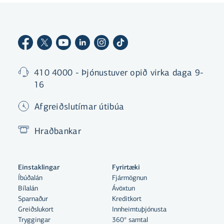
410 4000 - Þjónustuver opið virka daga 9-
16
Afgreiðslutímar útibúa
Hraðbankar
Einstaklingar
Fyrirtæki
Íbúðalán
Fjármögnun
Bílalán
Ávöxtun
Sparnaður
Kreditkort
Greiðslukort
Innheimtuþjónusta
Tryggingar
360° samtal