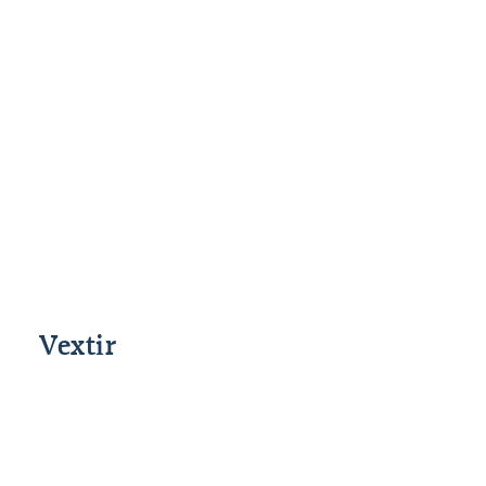
Óverðtryggður
Vextir greiddir árlega
Skilmálar (PDF)
Gjaldskrá (PDF)
Hugtakalisti (PDF)
Vextir
Þrep
Upphæð
Vextir