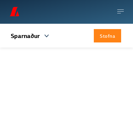
Sparnaður
Stofna
Vaxtareikningur sjálfbær
Vaxtareikningur sjálfbær er sparireikningur
þar sem innlánum er ráðstafað til
fjármögnunar á verkefnum sem stuðla að