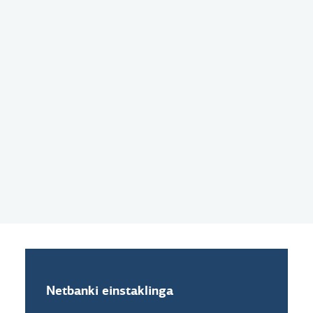
mán.
Upphæð í lok tímabils
24.703 kr.
Netbanki einstaklinga