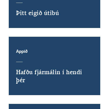
Þitt eigið útibú
Appið
Hafðu fjármálin í hendi
þér