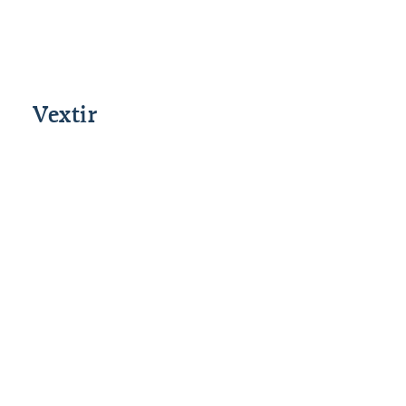
Skilmálar (PDF)
Vextir
Þrep
Upphæð
Vextir gr. árlega
Fyrsta
0 - 999.999
%interest506%
þrep
Annað
1.000.000 -