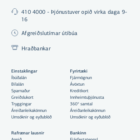
410 4000 - Þjónustuver opið virka daga 9-
16
Afgreiðslutímar útibúa
Hraðbankar
Einstaklingar
Fyrirtæki
Íbúðalán
Fjármögnun
Bílalán
Ávöxtun
Sparnaður
Kreditkort
Greiðslukort
Innheimtuþjónusta
Tryggingar
360° samtal
Áreiðanleikakönnun
Áreiðanleikakönnun
Umsóknir og eyðublöð
Umsóknir og eyðublöð
Rafrænar lausnir
Bankinn
Appið
Fjárfestatengsl