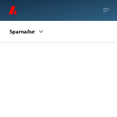
Sparnaður
Vaxtareikningur 30
Vaxtareikningur 30 hentar einkar vel þeim
sem hafa svigrúm til að bíða eftir útborgun
í 30 daga eftir að beiðni um úttekt hefur