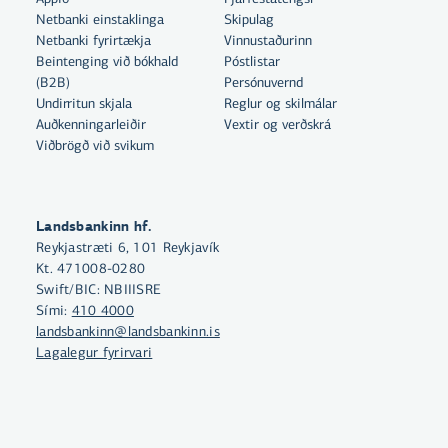
Netbanki einstaklinga
Skipulag
Netbanki fyrirtækja
Vinnustaðurinn
Beintenging við bókhald
Póstlistar
(B2B)
Persónuvernd
Undirritun skjala
Reglur og skilmálar
Auðkenningarleiðir
Vextir og verðskrá
Viðbrögð við svikum
Landsbankinn hf.
Með því að smella á „Leyfa allar“
Reykjastræti 6, 101 Reykjavík
samþykkir þú notkun á vefkökum
Kt. 471008-0280
til þess að auka virkni vefsins,
Swift/BIC: NBIIISRE
greina vefnotkun og aðstoða við
Sími:
410 4000
landsbankinn@landsbankinn.is
markaðssetningu.
Lagalegur fyrirvari
Nánar um vefkökur
Velja vefkökur