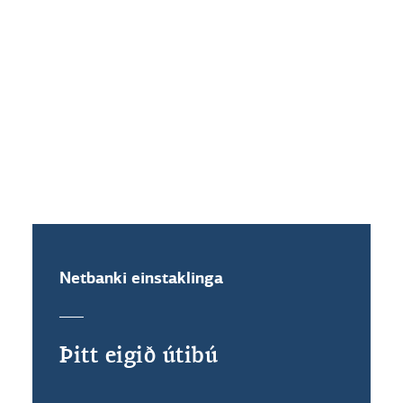
Sparað með kortanotkun
Viltu spara ákveðna upphæð við hverja notkun
á debet- eða kreditkortinu þínu? Hægt er að
hækka hverja færslu um ákveðna upphæð eða
upp í næsta hundrað eða þúsund.
Sparað með kortanotkun
Netbanki einstaklinga
Þitt eigið útibú