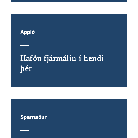
Appið
Hafðu fjármálin í hendi
þér
Sparnaður