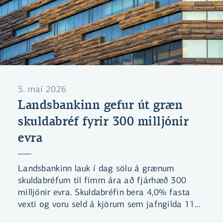
5. maí 2026
Landsbankinn gefur út græn
skuldabréf fyrir 300 milljónir
evra
Landsbankinn lauk í dag sölu á grænum
skuldabréfum til fimm ára að fjárhæð 300
milljónir evra. Skuldabréfin bera 4,0% fasta
vexti og voru seld á kjörum sem jafngilda 110
punkta álagi á miðgildi vaxtatilboða í