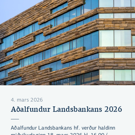
4. mars 2026
Aðalfundur Landsbankans 2026
Aðalfundur Landsbankans hf. verður haldinn
miðvikudaginn 18. mars 2026 kl. 16.00 í