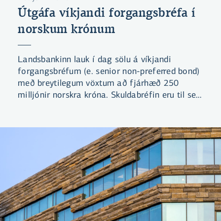
Útgáfa víkjandi forgangsbréfa í
norskum krónum
Landsbankinn lauk í dag sölu á víkjandi
forgangsbréfum (e. senior non-preferred bond)
með breytilegum vöxtum að fjárhæð 250
milljónir norskra króna. Skuldabréfin eru til sex
ára og með heimild til innköllunar að fimm
árum liðnum (6NC5). Útgáfukjör miðast við
125 punkta álag á þriggja mánaða
millibankavexti í norskum krónum.