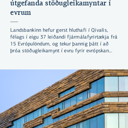
útgefanda stöðugleikamyntar í
evrum
Landsbankinn hefur gerst hluthafi í Qivalis,
félags í eigu 37 leiðandi fjármálafyrirtækja frá
15 Evrópulöndum, og tekur þannig þátt í að
þróa stöðugleikamynt í evru fyrir evrópskan
fjármálamarkað.