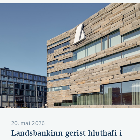
miðast við 102 punkta álag á þriggja mánaða
millibankavexti í sænskum krónum.
20. maí 2026
Landsbankinn gerist hluthafi í