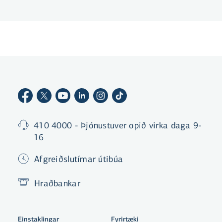
fleira.
410 4000 - Þjónustuver opið virka daga 9-
16
Afgreiðslutímar útibúa
Hraðbankar
Einstaklingar
Fyrirtæki