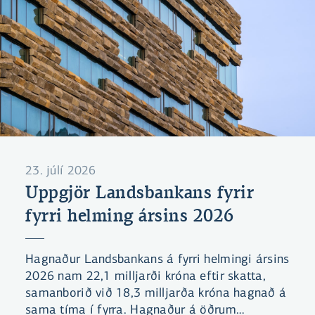
23. júlí 2026
Uppgjör Landsbankans fyrir
fyrri helming ársins 2026
Hagnaður Landsbankans á fyrri helmingi ársins
2026 nam 22,1 milljarði króna eftir skatta,
samanborið við 18,3 milljarða króna hagnað á
sama tíma í fyrra. Hagnaður á öðrum