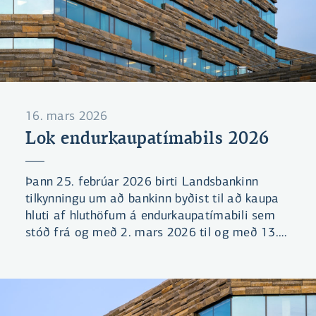
16. mars 2026
Lok endurkaupatímabils 2026
Þann 25. febrúar 2026 birti Landsbankinn
tilkynningu um að bankinn byðist til að kaupa
hluti af hluthöfum á endurkaupatímabili sem
stóð frá og með 2. mars 2026 til og með 13.
mars 2026.