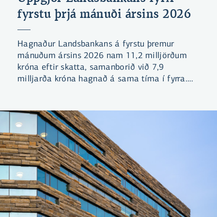
fyrstu þrjá mánuði ársins 2026
Hagnaður Landsbankans á fyrstu þremur
mánuðum ársins 2026 nam 11,2 milljörðum
króna eftir skatta, samanborið við 7,9
milljarða króna hagnað á sama tíma í fyrra.
Arðsemi eiginfjár var 13,5% samanborið við
10,0% á sama tímabili árið áður.