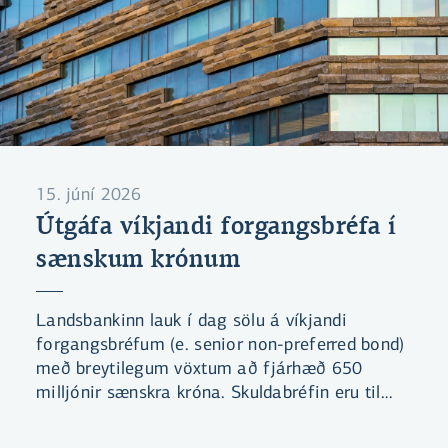
15. júní 2026
Útgáfa víkjandi forgangsbréfa í
sænskum krónum
Landsbankinn lauk í dag sölu á víkjandi
forgangsbréfum (e. senior non-preferred bond)
með breytilegum vöxtum að fjárhæð 650
milljónir sænskra króna. Skuldabréfin eru til
fjögurra ára og með heimild til innköllunar að
þremur árum liðnum (4NC3). Útgáfukjör