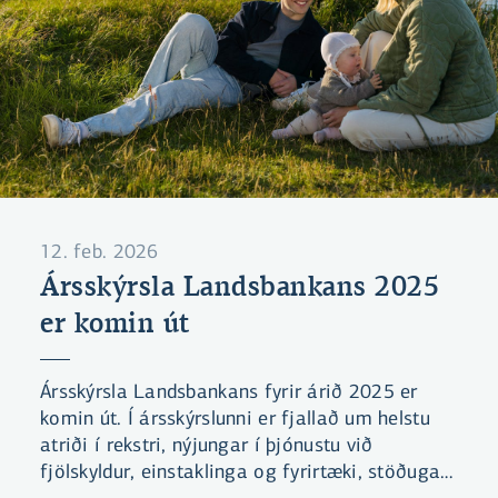
12. feb. 2026
Ársskýrsla Landsbankans 2025
er komin út
Ársskýrsla Landsbankans fyrir árið 2025 er
komin út. Í ársskýrslunni er fjallað um helstu
atriði í rekstri, nýjungar í þjónustu við
fjölskyldur, einstaklinga og fyrirtæki, stöðuga
framför í stafrænum lausnum og ýmislegt