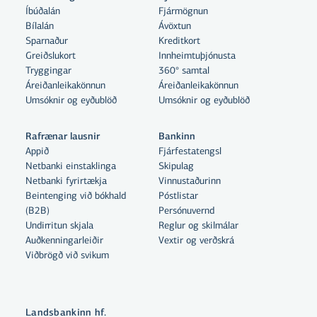
Íbúðalán
Fjármögnun
Bílalán
Ávöxtun
Sparnaður
Kreditkort
Greiðslukort
Innheimtuþjónusta
Tryggingar
360° samtal
Áreiðanleikakönnun
Áreiðanleikakönnun
Umsóknir og eyðublöð
Umsóknir og eyðublöð
Rafrænar lausnir
Bankinn
Appið
Fjárfestatengsl
Netbanki einstaklinga
Skipulag
Netbanki fyrirtækja
Vinnustaðurinn
Beintenging við bókhald
Póstlistar
Með því að smella á „Leyfa allar“
(B2B)
Persónuvernd
samþykkir þú notkun á vefkökum
Undirritun skjala
Reglur og skilmálar
Auðkenningarleiðir
Vextir og verðskrá
til þess að auka virkni vefsins,
Viðbrögð við svikum
greina vefnotkun og aðstoða við
markaðssetningu.
Nánar um vefkökur
Landsbankinn hf.