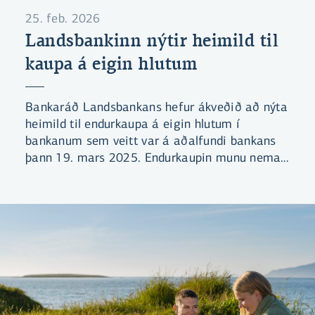
25. feb. 2026
Landsbankinn nýtir heimild til
kaupa á eigin hlutum
Bankaráð Landsbankans hefur ákveðið að nýta
heimild til endurkaupa á eigin hlutum í
bankanum sem veitt var á aðalfundi bankans
þann 19. mars 2025. Endurkaupin munu nema
að hámarki 48 milljónum hluta eða sem nemur
um 0,2% af útgefnu hlutafé. Landsbankinn
hefur áður gefið hluthöfum kost á að selja
hluti sína í bankanum, síðast í febrúar og mars
2024.