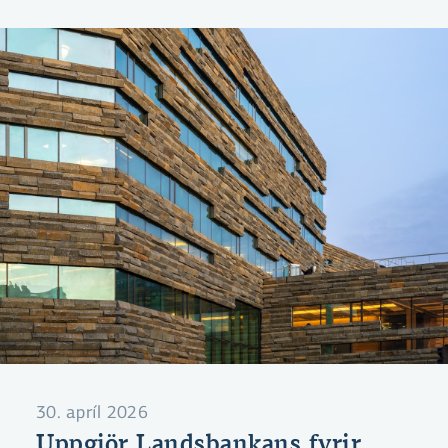
vaxtaskiptasamningum á markaði.
30. apríl 2026
Uppgjör Landsbankans fyrir