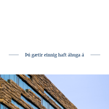
Tengt efni
Nánar um aðalfundinn
Árs- og sjálfbærniskýrsla
Skýrsla formanns bankaráðs
Þú gætir einnig haft áhuga á