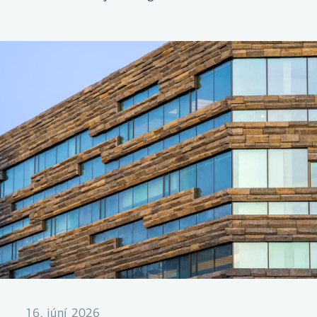
ársfjórðungi var 11 milljarðar króna.
16. júní 2026