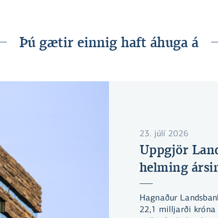
Þú gætir einnig haft áhuga á
23. júlí 2026
Uppgjör Land
helming ársi
Hagnaður Landsbank
22,1 milljarði króna