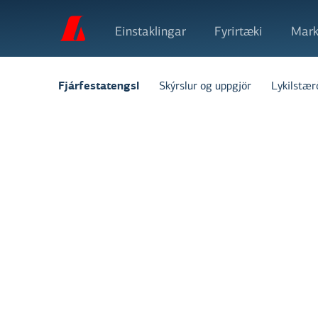
Einstaklingar
Fyrirtæki
Mark
Skýrslur og uppgjör
Lykilstær
Fjárfestatengsl