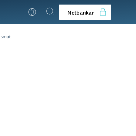
Netbankar
ismat