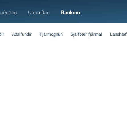
aðurinn
Umræðan
Bankinn
ðir
Aðalfundir
Fjármögnun
Sjálfbær fjármál
Lánshæf