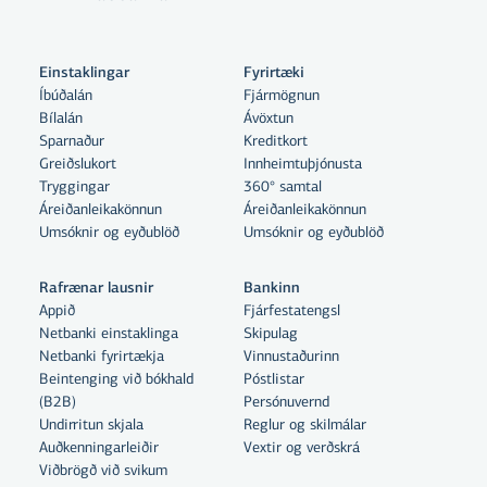
Einstaklingar
Fyrirtæki
Íbúðalán
Fjármögnun
Bílalán
Ávöxtun
Sparnaður
Kreditkort
Greiðslukort
Innheimtuþjónusta
Tryggingar
360° samtal
Áreiðanleikakönnun
Áreiðanleikakönnun
Umsóknir og eyðublöð
Umsóknir og eyðublöð
Rafrænar lausnir
Bankinn
Appið
Fjárfestatengsl
Netbanki einstaklinga
Skipulag
Netbanki fyrirtækja
Vinnustaðurinn
Beintenging við bókhald
Póstlistar
Með því að smella á „Leyfa allar“
(B2B)
Persónuvernd
samþykkir þú notkun á vefkökum
Undirritun skjala
Reglur og skilmálar
Auðkenningarleiðir
Vextir og verðskrá
til þess að auka virkni vefsins,
Viðbrögð við svikum
greina vefnotkun og aðstoða við