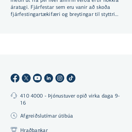
áratugi. Fjárfestar sem eru vanir að skoða
fjárfestingartækifæri og breytingar til styttri
tíma velta því ekki endilega
loftslagsbreytingum mikið fyrir sér. Það geta
reynst dýrkeypt mistök.
410 4000 - Þjónustuver opið virka daga 9-
16
Afgreiðslutímar útibúa
Hraðbankar