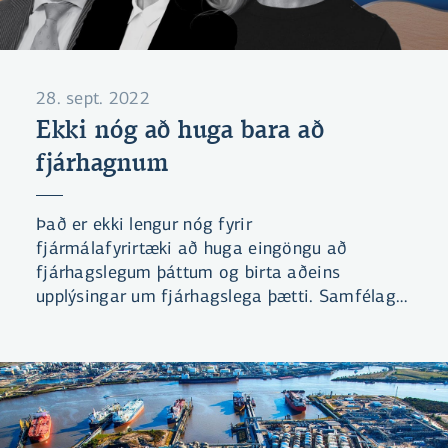
28. sept. 2022
Ekki nóg að huga bara að
fjárhagnum
Það er ekki lengur nóg fyrir
fjármálafyrirtæki að huga eingöngu að
fjárhagslegum þáttum og birta aðeins
upplýsingar um fjárhagslega þætti. Samfélagið
ætlast til þess að þau hafi jákvæð
samfélagsleg áhrif og þessi þáttur í
upplýsingagjöfinni er ekki síður mikilvægur að
mati Tjeerd Krumpelman alþjóðasviðsstjóra í
sjálfbærni hjá hollenska bankanum ABN AMRO
sem er gestur hlaðvarpsins. Tjeerd annast m.a.