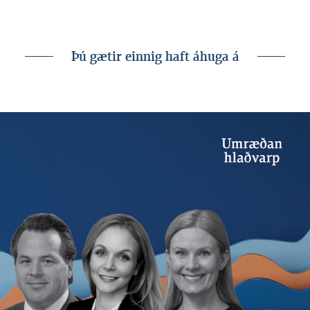
Horfa á erindi Stefáns
Þú gætir einnig haft áhuga á