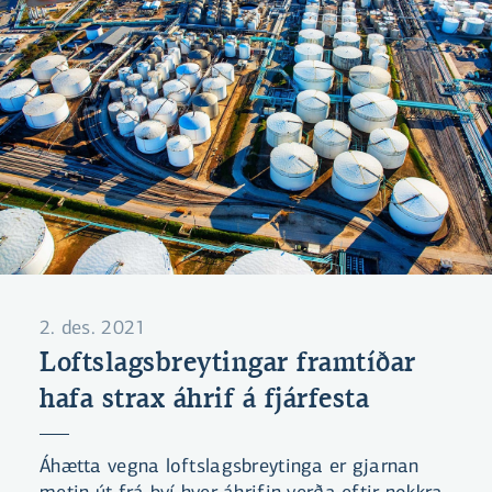
sjálfbærniráðgjöf hjá ABN AMRO sem er í
fararbroddi fjármálafyrirtækja í sjálfbærni og
hefur verið leiðandi í að meta áhrif af lánum
og fjárfestingum bankans (e. impact
assessment). Þannig geti bankinn í senn unnið
að sjálfbærni og minnkað áhættu til langs
tíma. Hann ræðir við Aðalheiði
Snæbjarnardóttur, sjálfbærnistjóra
Landsbankans og Rún Ingvarsdóttur,
sérfræðing í samskiptamálum hjá bankanum.
2. des. 2021
Loftslagsbreytingar framtíðar
hafa strax áhrif á fjárfesta
Áhætta vegna loftslagsbreytinga er gjarnan
metin út frá því hver áhrifin verða eftir nokkra