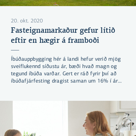
20. okt. 2020
Fasteignamarkaður gefur lítið
eftir en hægir á framboði
Íbúðauppbygging hér á landi hefur verið mjög
sveiflukennd síðustu ár, bæði hvað magn og
tegund íbúða varðar. Gert er ráð fyrir því að
íbúðafjárfesting dragist saman um 16% í ár
en aukist svo um 2-5% árlega á næstu árum.