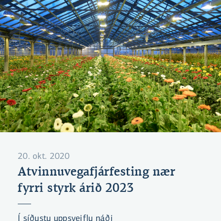
20. okt. 2020
Atvinnuvegafjárfesting nær
fyrri styrk árið 2023
Í síðustu uppsveiflu náði