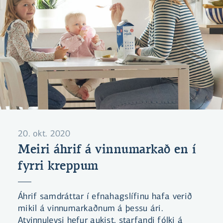
20. okt. 2020
Meiri áhrif á vinnumarkað en í
fyrri kreppum
Áhrif samdráttar í efnahagslífinu hafa verið
mikil á vinnumarkaðnum á þessu ári.
Atvinnuleysi hefur aukist, starfandi fólki á