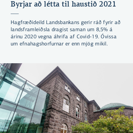
Byrjar að létta til haustið 2021
Hagfræðideild Landsbankans gerir ráð fyrir að
landsframleiðsla dragist saman um 8,5% á
árinu 2020 vegna áhrifa af Covid-19. Óvissa
um efnahagshorfurnar er enn mjög mikil.