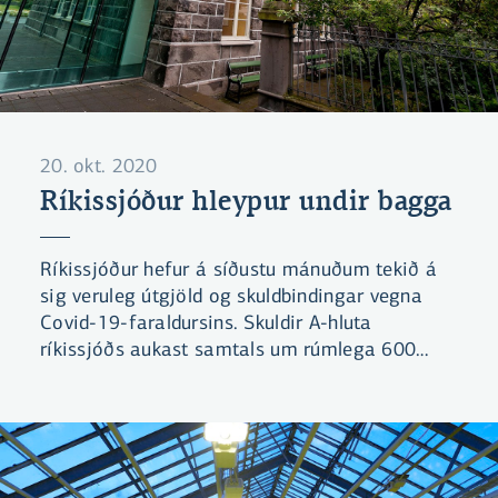
20. okt. 2020
Ríkissjóður hleypur undir bagga
Ríkissjóður hefur á síðustu mánuðum tekið á
sig veruleg útgjöld og skuldbindingar vegna
Covid-19-faraldursins. Skuldir A-hluta
ríkissjóðs aukast samtals um rúmlega 600
milljarða króna árin 2020 og 2021.