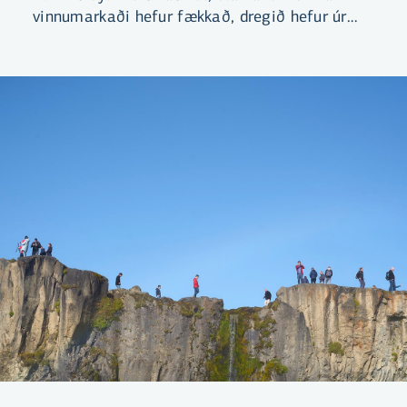
vinnumarkaði hefur fækkað, dregið hefur úr
atvinnuþátttöku, vinnutími hefur styst og fjöldi
vinnustunda hefur dregist saman.