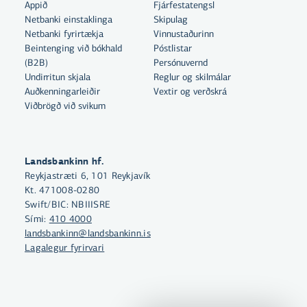
Appið
Fjárfestatengsl
Netbanki einstaklinga
Skipulag
Netbanki fyrirtækja
Vinnustaðurinn
Beintenging við bókhald
Póstlistar
Með því að smella á „Leyfa allar“
(B2B)
Persónuvernd
samþykkir þú notkun á vefkökum
Undirritun skjala
Reglur og skilmálar
til þess að auka virkni vefsins,
Auðkenningarleiðir
Vextir og verðskrá
Viðbrögð við svikum
greina vefnotkun og aðstoða við
markaðssetningu.
Nánar um vefkökur
Landsbankinn hf.
Reykjastræti 6, 101 Reykjavík
Velja vefkökur
Kt. 471008-0280
Swift/BIC: NBIIISRE
Sími:
410 4000
Leyfa allar
landsbankinn@landsbankinn.is
Lagalegur fyrirvari