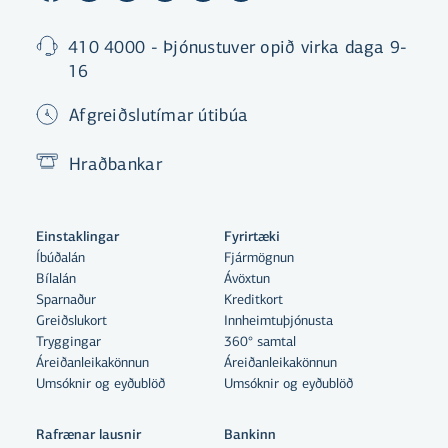
410 4000 - Þjónustuver opið virka daga 9-
16
Afgreiðslutímar útibúa
Hraðbankar
Einstaklingar
Fyrirtæki
Íbúðalán
Fjármögnun
Bílalán
Ávöxtun
Sparnaður
Kreditkort
Greiðslukort
Innheimtuþjónusta
Tryggingar
360° samtal
Áreiðanleikakönnun
Áreiðanleikakönnun
Umsóknir og eyðublöð
Umsóknir og eyðublöð
Rafrænar lausnir
Bankinn